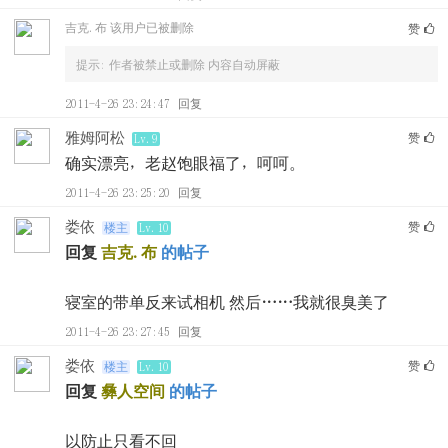
吉克.布
该用户已被删除
赞
提示:
作者被禁止或删除 内容自动屏蔽
2011-4-26 23:24:47
回复
雅姆阿松
赞
Lv.9
确实漂亮，老赵饱眼福了，呵呵。
2011-4-26 23:25:20
回复
娄依
赞
楼主
Lv.10
回复
吉克.布
的帖子
寝室的带单反来试相机 然后……我就很臭美了
2011-4-26 23:27:45
回复
娄依
赞
楼主
Lv.10
回复
彝人空间
的帖子
以防止只看不回