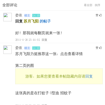
全部评论
看全部
倒序
娄依
赞
楼主
Lv.10
回复
苏月飞阳
的帖子
好！那我就每翻页就来一张！
2011-4-26 23:44:02
回复
娄依
赞
楼主
Lv.10
苏月飞阳力挺推荐这一张：点击查看详情
第二页的图
游客，如果您要查看本帖隐藏内容请
回复
这张真的是在打蚊子 O型血 招蚊子