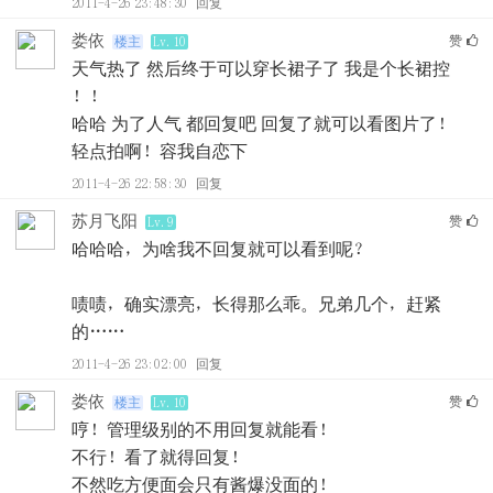
2011-4-26 23:48:30
回复
娄依
赞
楼主
Lv.10
天气热了 然后终于可以穿长裙子了 我是个长裙控
！！
哈哈 为了人气 都回复吧 回复了就可以看图片了！
轻点拍啊！容我自恋下
2011-4-26 22:58:30
回复
苏月飞阳
赞
Lv.9
哈哈哈，为啥我不回复就可以看到呢？
啧啧，确实漂亮，长得那么乖。兄弟几个，赶紧
的……
2011-4-26 23:02:00
回复
娄依
赞
楼主
Lv.10
哼！管理级别的不用回复就能看！
不行！看了就得回复！
不然吃方便面会只有酱爆没面的！