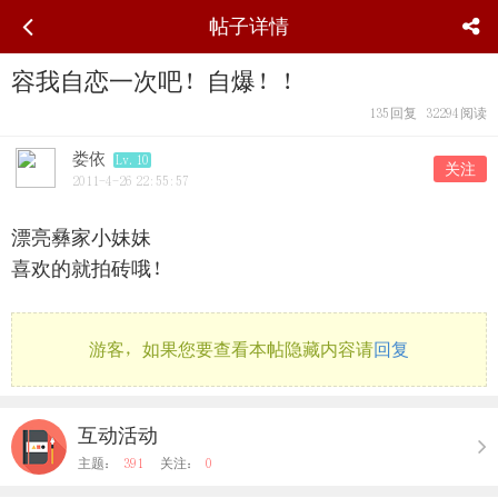
帖子详情
容我自恋一次吧！自爆！！
135
回复
32294
阅读
娄依
Lv.10
关注
2011-4-26 22:55:57
漂亮彝家小妹妹
喜欢的就拍砖哦！
游客，如果您要查看本帖隐藏内容请
回复
互动活动
主题：
391
关注：
0