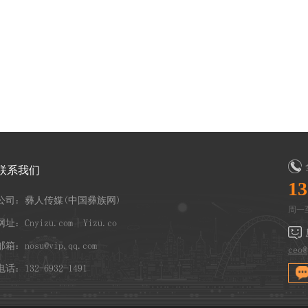
联系我们
13
公司：彝人传媒(中国彝族网)
周一至
网址：Cnyizu.com | Yizu.co
邮箱：nosu@vip.qq.com
ceo@
电话：132-6932-1491