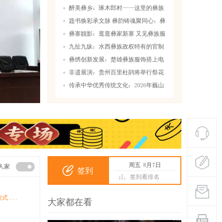
醉美彝乡：琢木郎村——这里的彝族
居住历史
韪书焕彩承文脉 彝韵铸魂聚同心：彝
族文化
彝寨靓影：逛逛彝家新寨 又见彝族服
饰之美
九扯九纵：水西彝族政权特有的官制
体系
彝绣创新发展：楚雄彝族服饰搭上电
商快车道
非遗展演：贵州百里杜鹃将举行祭花
神非遗活
传承中华优秀传统文化：2026年巍山
彝族祭祖
周五
8月7日
人家
签到
签到看排名
 ...
大家都在看