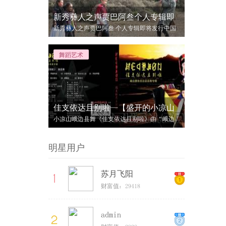
新秀彝人之声贾巴阿叁个人专辑即
新秀彝人之声贾巴阿叁 个人专辑即将发行中国
彝族网独家渲染：欢迎关注Ta支持Ta……
舞蹈艺术
佳支依达且别啦—【盛开的小凉山
小凉山峨边县舞《佳支依达且别啦》由“峨边
小凉山彝族文化（甘嫫阿妞）研究会”授权“
明星用户
苏月飞阳
财富值：29418
admin