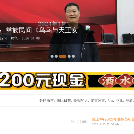
：彝族民间《乌乌与天王女
族传统建筑田野调查工作圆
复：0
复：0
时间：2026-04-09
时间：2026-04-09
分区版主:
曲比日布
,
晚归的人
,
尔古阿古
,
Ann
,
花儿
,
乌蒙
巍山举行2026年彝族祭祖仪式
391
/ 4465
2026-3-23 22:36
admin