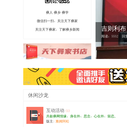
彝人·彝乡·彝学
微信扫一扫，关注天下彝家
吉则利布
美姑县彝
关注天下彝家，了解彝乡新闻
阅读：5552
阅读：4035
回
回
儿兹俄妮
满完成
休闲沙龙
互动活动
(1)
共叙彝网情缘，身在外，思念，心在外，留恋。
版主:
雅姆阿松