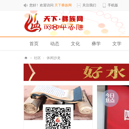
您好！欢迎访问
天下彝族网
关注我们
手机版
首页
动态
文化
彝学
文学
排行榜
»
社区
›
休闲沙龙
天
下
彝
族
网