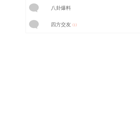
八卦爆料
四方交友
(1)