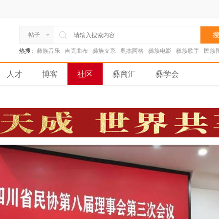
搜
帖子
热搜:
彝族音乐
吉克曲布
彝族支系
奥杰阿格
彝族电影
彝族歌手
民族
人才
博客
社区
彝商汇
彝学会