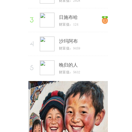
财富值：2928
日施布哈
财富值：124
沙玛阿布
财富值：9459
晚归的人
财富值：5632