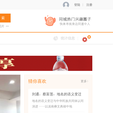
登陆
注册
 索
图片
张菊兰
阿夏新歌
火把节
统计信息
猜你喜欢
更多>
刘通，蔡富莲：地名的语义变迁
与中华民族共
地名的语义变迁与中华民族共同体认同
演进 ——以滇南彝文典籍中地
名“na55the55”为例
[详情...]