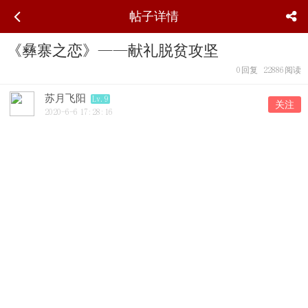
帖子详情
《彝寨之恋》——献礼脱贫攻坚
0
回复
22886
阅读
苏月飞阳
Lv.9
关注
2020-6-6 17:28:16