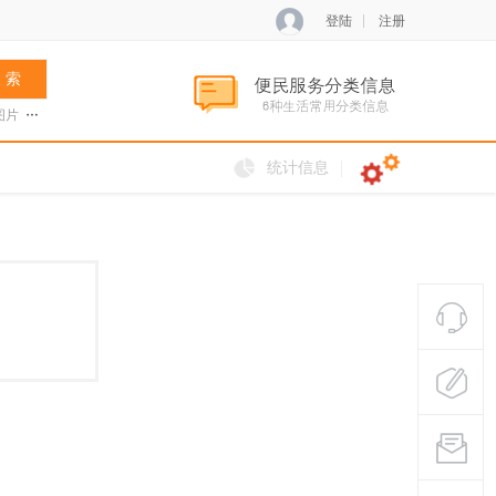
登陆
注册
 索
图片
张菊兰
阿夏新歌
火把节
统计信息