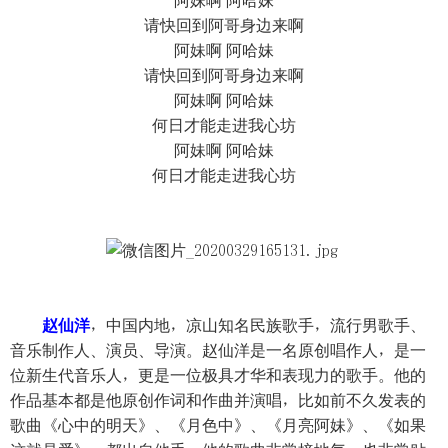
阿妹啊 阿哈妹
请快回到阿哥身边来啊
阿妹啊 阿哈妹
请快回到阿哥身边来啊
阿妹啊 阿哈妹
何日才能走进我心坊
阿妹啊 阿哈妹
何日才能走进我心坊
赵仙洋
，中国内地，凉山知名民族歌手，流行男歌手、
音乐制作人、演员、导演。赵仙洋是一名原创唱作人，是一
位新生代音乐人，更是一位极具才华和表现力的歌手。他的
作品基本都是他原创作词和作曲并演唱，比如前不久发表的
歌曲《心中的明天》、《月色中》、《月亮阿妹》、《如果