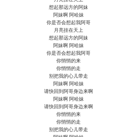
想起那远方的阿妹
阿妹啊 阿哈妹
你是否会想起我阿哥
月亮挂在天上
想起那远方的阿妹
阿妹啊 阿哈妹
你是否会想起我阿哥
你悄悄的来
你悄悄的走
别把我的心儿带走
阿妹啊 阿哈妹
请快回到阿哥身边来啊
阿妹啊 阿哈妹
请快回到阿哥身边来啊
你悄悄的来
你悄悄的走
别把我的心儿带走