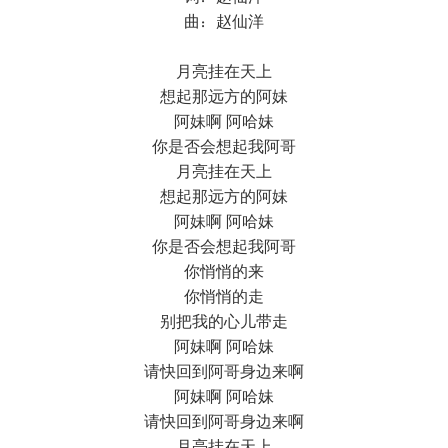
曲：赵仙洋
月亮挂在天上
想起那远方的阿妹
阿妹啊 阿哈妹
你是否会想起我阿哥
月亮挂在天上
想起那远方的阿妹
阿妹啊 阿哈妹
你是否会想起我阿哥
你悄悄的来
你悄悄的走
别把我的心儿带走
阿妹啊 阿哈妹
请快回到阿哥身边来啊
阿妹啊 阿哈妹
请快回到阿哥身边来啊
月亮挂在天上