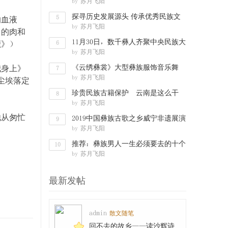
by
苏月飞阳
文化渊
探寻历史发展源头 传承优秀民族文
5
的血液
by
苏月飞阳
化——彝
己的肉和
11月30日，数千彝人齐聚中央民族大
鹿》）
6
by
苏月飞阳
学，要搞
《云绣彝裳》大型彝族服饰音乐舞
我身上》
7
by
苏月飞阳
尘埃落定
剧“舞动”
珍贵民族古籍保护 云南是这么干
8
by
苏月飞阳
的：数字化
他从匆忙
2019中国彝族古歌之乡威宁非遗展演
9
by
苏月飞阳
走进西南
推荐：彝族男人一生必须要去的十个
10
by
苏月飞阳
地方
最新发帖
admin
散文随笔
回不去的故乡——读沙辉诗