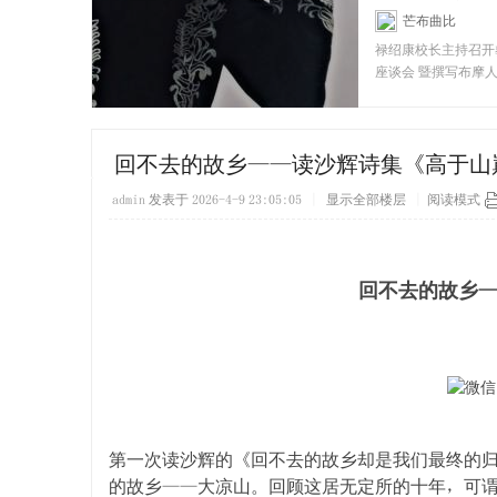
芒布曲比
[彝
禄绍康校长主持召开
座谈会 暨撰写布摩
者座谈会 禄绍康（
回不去的故乡——读沙辉诗集《高于山
admin
发表于 2026-4-9 23:05:05
|
显示全部楼层
|
阅读模式
回不去的故乡
第一次读沙辉的《回不去的故乡却是我们最终的
的故乡——大凉山。回顾这居无定所的十年，可