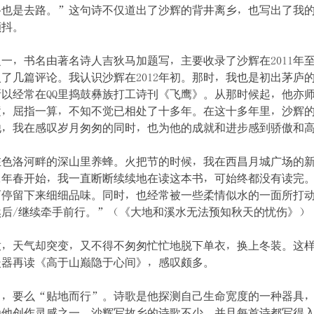
路也是去路。”这句诗不仅道出了沙辉的背井离乡，也写出了我
颤抖。
，书名由著名诗人吉狄马加题写，主要收录了沙辉在2011年至2
了几篇评论。我认识沙辉在2012年初。那时，我也是初出茅庐
以经常在QQ里捣鼓彝族打工诗刊《飞鹰》。从那时候起，他亦
逝，屈指一算，不知不觉已相处了十多年。在这十多年里，沙辉
他，我在感叹岁月匆匆的同时，也为他的成就和进步感到骄傲和
在色洛河畔的深山里养蜂。火把节的时候，我在西昌月城广场的
21年春开始，我一直断断续续地在读这本书，可始终都没有读完
而停留下来细细品味。同时，也经常被一些柔情似水的一面所打
后/继续牵手前行。”（《大地和溪水无法预知秋天的忧伤》）
放，天气却突变，又不得不匆匆忙忙地脱下单衣，换上冬装。这
暖器再读《高于山巅隐于心间》，感叹颇多。
”，要么“贴地而行”。诗歌是他探测自己生命宽度的一种器具
为他创作灵感之一。沙辉写故乡的诗歌不少，并且每首诗都写得