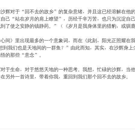
的沙辉对于“回不去的故乡”的复杂意绪，并且这已经溶解在他
策自己“站在岁月的肩上瞭望”，历经千辛万苦，也只为沉淀自
找到了使之安静的镇静药。”（《岁月是我身体里的猎豹，或驯
于心间》里出现最多的一个意象词，而在《此刻，阳光正照耀在
想到我们也是天地间的一群鱼？”由此而知，其实，在沙辉身上
感悟的那些“意念”。
辉对于生命，对于悠悠天地的一种思考。我想，忙碌的沙辉，当
会在另外一首诗里，带着你我，重回到我们那个回不去的故乡。