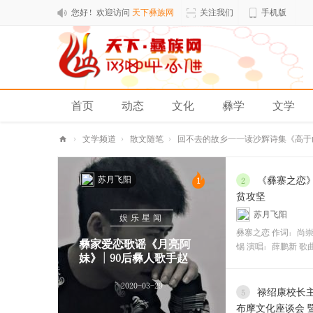
您好！欢迎访问
天下彝族网
关注我们
手机版
首页
动态
文化
彝学
文学
排行榜
›
文学频道
›
散文随笔
›
回不去的故乡——读沙辉诗集《高于山
天
苏月飞阳
下
《彝寨之恋
1
2
贫攻坚
彝
苏月飞阳
娱乐星闻
族
彝寨之恋 作词：尚崇
网
彝家爱恋歌谣《月亮阿
锡 演唱：薛鹏新 歌
妹》| 90后彝人歌手赵
2020-03-29
禄绍康校长
5
布摩文化座谈会 