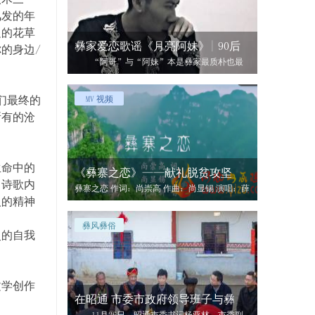
风发的年
边的花草
彝家爱恋歌谣《月亮阿妹》| 90后
的身边/
“阿哥”与“阿妹”本是彝家最质朴也最
亲切的称呼，彝家男女的羞涩与爱恋都融于
们最终的
MV 视频
所有的沧
生命中的
《彝寨之恋》——献礼脱贫攻坚
，诗歌内
彝寨之恋 作词：尚崇高 作曲：尚显锡 演唱：薛
人的精神
鹏新 歌曲创作以小见
彝风彝俗
灵的自我
文学创作
在昭通 市委市政府领导班子与彝