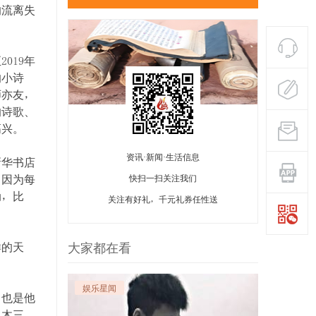
的流离失
019年
的小诗
师亦友，
的诗歌、
高兴。
资讯·新闻·生活信息
新华书店
。因为每
快扫一扫关注我们
动，比
关注有好礼，千元礼券任性送
样的天
大家都在看
娱乐星闻
，也是他
入木三