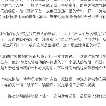
，沙辉也步入中年，故乡也变成了回不去的童年。而在之前意气
心底的秘密，如《蓦然回首，故乡已遥远》里的诗句一样：“路
你无限憧憬明天的羞涩/如今，当年你无限憧憬的明天已经来到你
我们的故乡/它是我们最终的归宿。”（《回不去的故乡却是我
透了，反而也就心如止水，渐渐放下了自己的偏执。“而过往，
八家土司府》），或许这就是生活吧，这才是生活真正的样子。
无聊的时候想起时间正从我身上/一寸寸碾过。”这是沙辉在《
这些年，他的诗歌也随着他的年龄进入了一个更成熟阶段，不过
歌是对于超越自我的一种心灵对话，字里行间自然也就带着他个
的“祖先情结”诗学理论和创作实践，无疑是一种深入探索和心
神世界的另一面“镜子”，读懂它，就是读懂了沙辉的灵魂。
盐”，那么他写的诗就是“糖”。这句话可谓是一语显示了沙辉