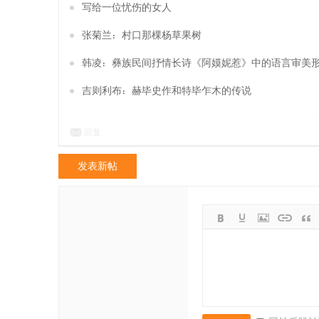
写给一位忧伤的女人
张菊兰：村口那棵杨草果树
韩凌：彝族民间抒情长诗《阿嫫妮惹》中的语言审美
吉则利布：赫毕史作和特毕乍木的传说
回复
发表新帖