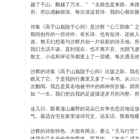
越了千山，翻越了万水。”“去路也是来路，来
所，所以感触很深。每次读这首诗，我的心都在
诗集《高于山巅隐于心间》是沙辉“心三部曲”之一
期间创作的一些诗作，有长诗，也有短诗，还收入
迷，整天幻想着与沙辉共创一片崭新的诗天地，所
我们无话不谈，直到现在，也不离不弃。光阴飞
散文、小说和评论等都更上了一层楼。每次遇见
沙辉的诗集《高于山巅隐于心间》出版之际，我
瞧见了它，于是我的行囊里又多了一本书。从20
次翻阅，我总是莫名地被书中的精神所折服，因
如“一生，我们把自我的足迹揉进岁月的沟壑，然
这几日，眼看漫山遍野的花朵已在争先恐后地绽
气，最适合宅在家里读诗写文。说实话，围着电
沙辉的诗歌特色，大致有两点，要么“天马行空
体现自己生命价值的载体。而其中，“故乡”成