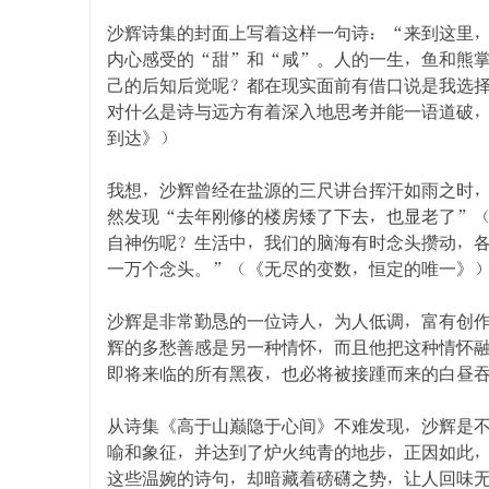
沙辉诗集的封面上写着这样一句诗：“来到这里
内心感受的“甜”和“咸”。人的一生，鱼和熊
己的后知后觉呢？都在现实面前有借口说是我选
对什么是诗与远方有着深入地思考并能一语道破
到达》）
我想，沙辉曾经在盐源的三尺讲台挥汗如雨之时
然发现“去年刚修的楼房矮了下去，也显老了”
自神伤呢？生活中，我们的脑海有时念头攒动，
一万个念头。”（《无尽的变数，恒定的唯一》
沙辉是非常勤恳的一位诗人，为人低调，富有创
辉的多愁善感是另一种情怀，而且他把这种情怀融
即将来临的所有黑夜，也必将被接踵而来的白昼
从诗集《高于山巅隐于心间》不难发现，沙辉是
喻和象征，并达到了炉火纯青的地步，正因如此
这些温婉的诗句，却暗藏着磅礴之势，让人回味