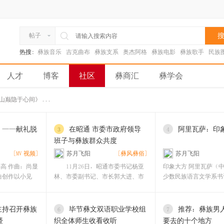
搜
帖子
热搜:
彝族音乐
吉克曲布
彝族支系
奥杰阿格
彝族电影
彝族歌手
民族
人才
博客
社区
彝商汇
彝学会
巅隐于心间》 ...
》——献礼脱
在昭通 市委市政府领导
阿里瓦萨：印
3
4
班子与彝族群众共度
[MV 视频]
苏月飞阳
[彝风彝俗]
苏月飞阳
高 作曲：尚显
11月26日，昭通市委书记杨亚
印象大方 阿里瓦萨（
曲创作以小见
林、市委副书记、市长郭大进、市
少数民族语言文学系书
委副书记王忠、市
站在慕俄
主持召开彝族
毕节彝文双语职业学校组
推荐：彝族男
6
7
暨
织全体师生收看收听
要去的十个地方