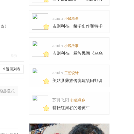
集《高于山巅隐于
admin
小说故事
吉则利布：赫毕史作和特毕
传奇》
乍木的传说
admin
小说故事
吉则利布：彝族民间《乌乌
举报
与天王女儿兹俄妮
返回列表
admin
工艺设计
美姑县彝族传统建筑田野调
查工作圆满完成
高级模式
苏月飞阳
行摄彝乡
耕耘红河谷的老黄牛