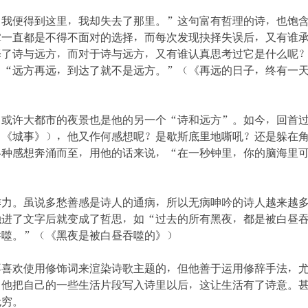
，我便得到这里，我却失去了那里。”这句富有哲理的诗，也饱
掌一直都是不得不面对的选择，而每次发现抉择失误后，又有谁
择了诗与远方，而对于诗与远方，又有谁认真思考过它是什么呢
，“远方再远，到达了就不是远方。”（《再远的日子，终有一
，或许大都市的夜景也是他的另一个“诗和远方”。如今，回首
（《城事》），他又作何感想呢？是歇斯底里地嘶吼？还是躲在
各种感想奔涌而至，用他的话来说，“在一秒钟里，你的脑海里
）
作力。虽说多愁善感是诗人的通病，所以无病呻吟的诗人越来越
进了文字后就变成了哲思，如“过去的所有黑夜，都是被白昼吞
吞噬。”（《黑夜是被白昼吞噬的》）
不喜欢使用修饰词来渲染诗歌主题的，但他善于运用修辞手法，
，他把自己的一些生活片段写入诗里以后，这让生活有了诗意。
无穷。