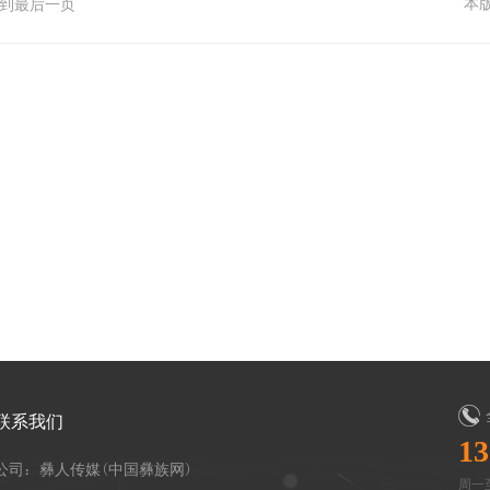
本
到最后一页
联系我们
13
公司：彝人传媒(中国彝族网)
周一至