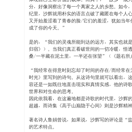
分，好像洞察出了每一个离家之人的乡愁。如今
纪里，沙辉就用朴实的语言点破了藏匿在每个人
又开始羞涩着了青春的脸/它们的羞涩，犹如当年
成了你的今天。”
是的，“我们的灵魂所能到达的远方，其实也就是
归宿》）。当我们真正看破世间的一切冷暖，悟
桑/一半藏在泥土里，一半还在张望”（《题右所
“我经常在得意时刻忘却了时间的存在/而经常在
时光》里写到的诗句。从这诗句里就可以看出，
容还是一如既往地直击现实和真情实感，他的诗
世界和对生命的思考。
因此依我看，在这遍地都是诗歌的时代里，沙辉
超越，而诗集《高于山巅隐于心间》则是沙辉精
著名诗人鲁娟曾说，如果说，沙辉写的评论是“
的艺术特点。