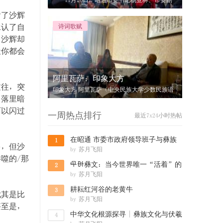
11月26日，昭通市委书记杨亚林、市委副
书记、市长郭大进、市委副书记王忠、市
含了沙辉
承认了自
诗词歌赋
？沙辉却
天你都会
阿里瓦萨：印象大方
过往，突
印象大方 阿里瓦萨（中央民族大学少数民族语
角落里暗
言文学系书记、教授） 站在慕俄
可以闪过
一周热点排行
最近7x24小时热帖
在昭通 市委市政府领导班子与彝族
1
多，但沙
by
苏月飞阳
群众共度
噬的/那
녪뉄彝文：当今世界唯一“活着”的
2
by
苏月飞阳
六大古文
耕耘红河谷的老黄牛
3
尤其是比
by
苏月飞阳
甚至是，
中华文化根源探寻 | 彝族文化与伏羲
4