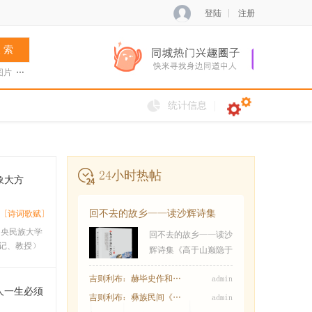
登陆
注册
 索
图片
张菊兰
阿夏新歌
火把节
统计信息
24小时热帖
象大方
回不去的故乡——读沙辉诗集
[诗词歌赋]
《高于山巅隐于
中央民族大学
回不去的故乡——读沙
记、教授）
辉诗集《高于山巅隐于
吉则利布：赫毕史作和特毕乍木的传说
admin
人一生必须
吉则利布：彝族民间《乌乌与天王女儿兹俄妮
admin