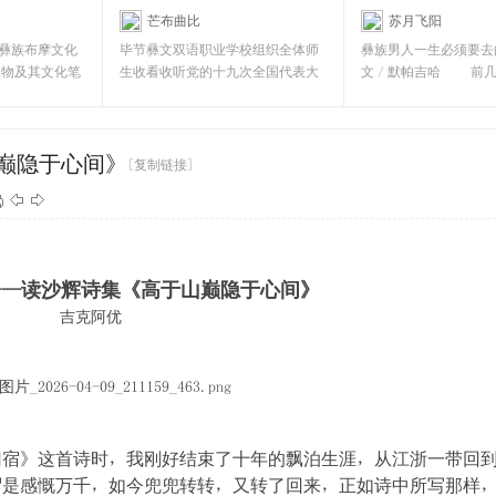
芒布曲比
苏月飞阳
文双语职业学校]
[彝文双语职业学校]
彝族布摩文化
毕节彝文双语职业学校组织全体师
彝族男人一生必须要去
人物及其文化笔
生收看收听党的十九次全国代表大
文／默帕吉哈 前几
前
会 全校师生收听收看
姆接待来筑参会
巅隐于心间》
[复制链接]
——读沙辉诗集《高于山巅隐于心间》
吉克阿优
归宿》这首诗时，我刚好结束了十年的飘泊生涯，从江浙一带回
谓是感慨万千，如今兜兜转转，又转了回来，正如诗中所写那样