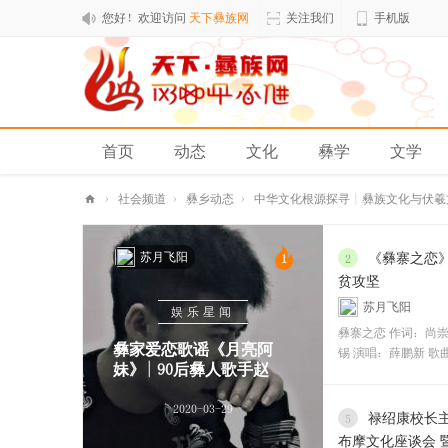
您好！欢迎访问
天下彝族网
关注我们
手机版
首页
动态
文化
彝学
文学
排行榜
›
社会频道
›
彝乡动态
›
中华文化根源探寻 | 彝族文化与伏羲
天
苏月飞阳
下
《彝寨之恋
1
2
贫攻坚
彝
苏月飞阳
娱乐星闻
族
彝寨之恋 作词：尚崇
网
彝家爱恋歌谣《月亮阿
锡 演唱：薛鹏新 歌
妹》| 90后彝人歌手赵
2020-03-29
禄绍康校长
5
布摩文化座谈会 