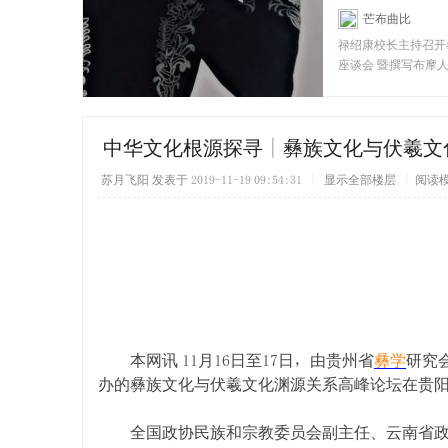
芒布曲比
[彝
禄绍康校长主持召开
座谈会 暨撰写布摩
者座谈会 禄绍康（
中华文化根源探寻 | 彝族文化与伏羲
苏月飞阳
发表于 2019-11-19 09:54:31
|
显示全部楼层
|
阅读
本网讯 11月16日至17日，由贵州省
彝学
研究
办的彝族文化与伏羲文化渊源关系高峰论坛在贵
全国政协民族和宗教委员会副主任、云南省政协