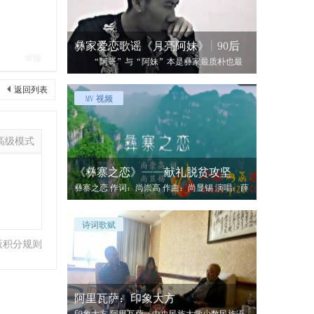
彝家爱恋歌谣《月亮阿妹》| 90后
举报
“阿哥”与“阿妹”本是彝家最质朴也最
亲切的称呼，彝家男女的羞涩与爱恋都融于
返回列表
MV 视频
高级模式
《彝寨之恋》——献礼脱贫攻坚
彝寨之恋 作词：尚崇高 作曲：尚显锡 演唱：薛
鹏新 歌曲创作以小见
诗词歌赋
版积分规则
阿里瓦萨：印象大方