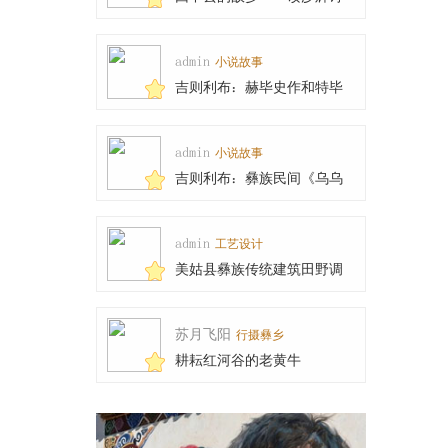
集《高于山巅隐于
admin
小说故事
吉则利布：赫毕史作和特毕
乍木的传说
admin
小说故事
吉则利布：彝族民间《乌乌
与天王女儿兹俄妮
admin
工艺设计
美姑县彝族传统建筑田野调
查工作圆满完成
苏月飞阳
行摄彝乡
耕耘红河谷的老黄牛