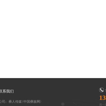
联系我们
13
公司：彝人传媒(中国彝族网)
周一至