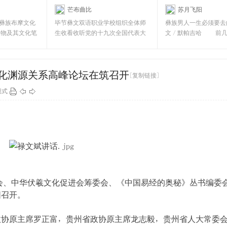
芒布曲比
苏月飞阳
文双语职业学校]
[彝文双语职业学校]
彝族布摩文化
毕节彝文双语职业学校组织全体师
彝族男人一生必须要去
人物及其文化笔
生收看收听党的十九次全国代表大
文／默帕吉哈 前几
前
会 全校师生收听收看
姆接待来筑参会
文化渊源关系高峰论坛在筑召开
[复制链接]
模式
会、中华伏羲文化促进会筹委会、《中国易经的奥秘》丛书编委
阳召开。
原主席罗正富，贵州省政协原主席龙志毅，贵州省人大常委