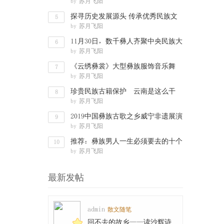
by
苏月飞阳
文化渊
探寻历史发展源头 传承优秀民族文
5
by
苏月飞阳
化——彝
11月30日，数千彝人齐聚中央民族大
6
by
苏月飞阳
学，要搞
《云绣彝裳》大型彝族服饰音乐舞
7
by
苏月飞阳
剧“舞动”
珍贵民族古籍保护 云南是这么干
8
by
苏月飞阳
的：数字化
2019中国彝族古歌之乡威宁非遗展演
9
by
苏月飞阳
走进西南
推荐：彝族男人一生必须要去的十个
10
by
苏月飞阳
地方
最新发帖
admin
散文随笔
回不去的故乡——读沙辉诗