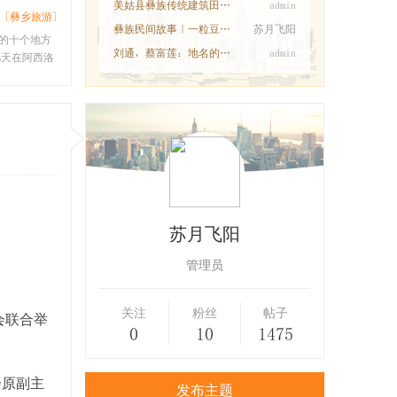
美姑县彝族传统建筑田野调查工作圆满完成
admin
[彝乡旅游]
彝族民间故事｜一粒豆子换一个新娘
苏月飞阳
的十个地方
刘通，蔡富莲：地名的语义变迁与中华民族共
admin
天在阿西洛
苏月飞阳
管理员
关注
粉丝
帖子
会联合举
0
10
1475
会原副主
发布主题