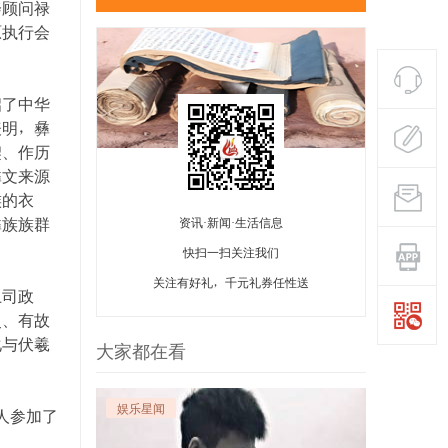
会顾问禄
原执行会
启了中华
表明，彝
契、作历
彝文来源
族的衣
彝族族群
资讯·新闻·生活信息
快扫一扫关注我们
关注有好礼，千元礼券任性送
土司政
史、有故
化与伏羲
大家都在看
娱乐星闻
人参加了