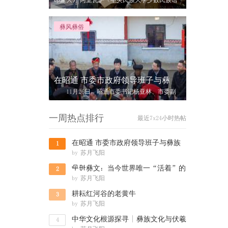
印象大方 阿里瓦萨（中央民族大学少数民族语
言文学系书记、教授） 站在慕俄
彝风彝俗
在昭通 市委市政府领导班子与彝
11月26日，昭通市委书记杨亚林、市委副
书记、市长郭大进、市委副书记王忠、市
一周热点排行
最近7x24小时热帖
在昭通 市委市政府领导班子与彝族
1
by
苏月飞阳
群众共度
녪뉄彝文：当今世界唯一“活着”的
2
by
苏月飞阳
六大古文
耕耘红河谷的老黄牛
3
by
苏月飞阳
中华文化根源探寻 | 彝族文化与伏羲
4