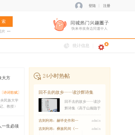
登陆
注册
 索
图片
张菊兰
阿夏新歌
火把节
统计信息
24小时热帖
象大方
回不去的故乡——读沙辉诗集
[诗词歌赋]
《高于山巅隐于
中央民族大学
回不去的故乡——读沙
记、教授）
辉诗集《高于山巅隐于
吉则利布：赫毕史作和特毕乍木的传说
admin
人一生必须
吉则利布：彝族民间《乌乌与天王女儿兹俄妮
admin