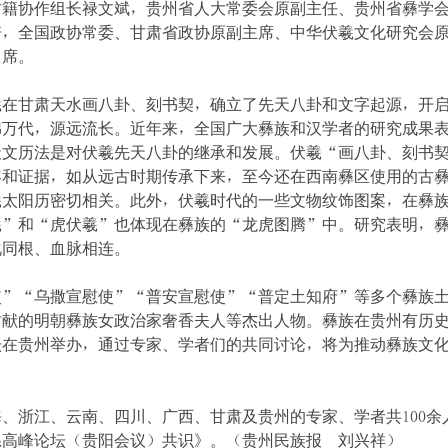
古籍协作组长禄文斌，贵州省人大常委会原副主任、贵州省彝学
培，全国政协常委、甘肃省政协原副主席、中华伏羲文化研究会
出席。
甘肃天水画八卦、刻书契，确立了先天八卦和文字起源，开
绵万代，源远流长。近年来，全国广大彝族和汉学者的研究成果
天文历法是对伏羲先天八卦的继承和发展。伏羲“画八卦、刻书
容和证据，如从远古时期传承下来，至今还在西南彝区使用的古
羲太阳历密切相关。此外，伏羲时代的一些文物纹饰图案，在彝
羲”和“虎伏羲”也体现在彝族的“龙虎图腾”中。研究表明，
化同根、血脉相连。
“乌撒宣慰使”“普安宣慰使”“普定土知府”等多个彝族
贡献的明朝彝族女政治家奢香夫人等杰出人物。彝族在贵州有历
坛在贵州举办，通过专家、学者们的共同讨论，将为推动彝族文
、浙江、云南、四川、广西、甘肃及贵州的专家、学者共100余
系高峰论坛（贵阳会议）共识》。（贵州民族报 刘兴祥）