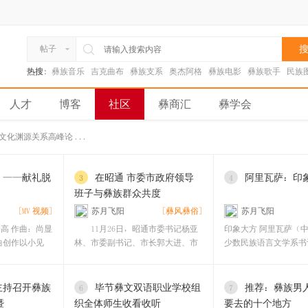
搜
帖子
热搜:
彝族音乐
吉克曲布
彝族支系
奥杰阿格
彝族电影
彝族歌手
民族
人才
博客
社区
彝商汇
彝学会
文化渊源关系高峰论 ...
》——献礼脱
在昭通 市委市政府领导
阿里瓦萨：印
3
4
班子与彝族群众共度
[MV 视频]
苏月飞阳
[彝风彝俗]
苏月飞阳
高 作曲：尚显
11月26日，昭通市委书记杨亚
印象大方 阿里瓦萨（
曲创作以小见
林、市委副书记、市长郭大进、市
少数民族语言文学系书
委副书记王忠、市
站在慕俄
主持召开彝族
毕节彝文双语职业学校组
推荐：彝族男
6
7
暨
织全体师生收看收听
要去的十个地方