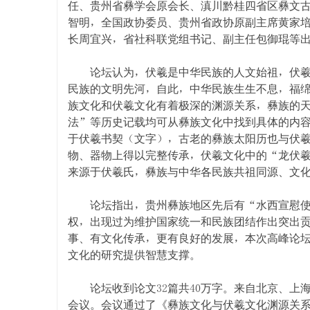
任、贵州省彝学会原会长、滇川黔桂四省区彝文
智明，全国政协委员、贵州省政协原副主席黄家
长周宜兴，省社科联党组书记、副主任包御琨等
论坛认为，伏羲是中华民族的人文始祖，伏羲在
民族的文明先河，自此，中华民族生生不息，福
族文化和伏羲文化有着极深的渊源关系，彝族的
法”等历史记载均可从彝族文化中找到具体的内
于伏羲书契（文字），古老的彝族太阳历也与伏
物、器物上得以完整传承，伏羲文化中的“龙伏
来源于伏羲氏，彝族与中华各民族共祖同源、文
论坛指出，贵州彝族地区先后有“水西宣慰使”
权，出现过为维护国家统一和民族团结作出突出
事、有文化传承，更有良好的发展，本次高峰论
文化的研究提供智慧支撑。
论坛收到论文32篇共40万字。来自北京、上海
会议。会议通过了《彝族文化与伏羲文化渊源关