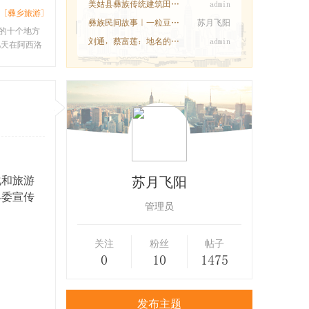
美姑县彝族传统建筑田野调查工作圆满完成
admin
[彝乡旅游]
彝族民间故事｜一粒豆子换一个新娘
苏月飞阳
的十个地方
刘通，蔡富莲：地名的语义变迁与中华民族共
admin
天在阿西洛
化和旅游
苏月飞阳
县委宣传
管理员
关注
粉丝
帖子
0
10
1475
发布主题