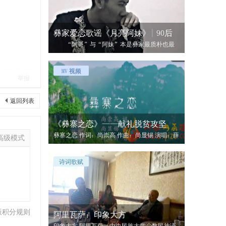
彝家爱恋歌谣《月亮阿妹》| 90后
“阿哥”与“阿妹”本是彝家最质朴也最
亲切的称呼，彝家男女的羞涩与爱恋都融于
MV 视频
举报
返回列表
《彝寨之恋》——献礼脱贫攻坚
彝寨之恋 作词：尚崇高 作曲：尚显锡 演唱：薛
高级模式
鹏新 歌曲创作以小见
诗词歌赋
版积分规则
阿里瓦萨：印象大方