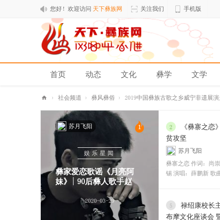
您好！欢迎访问
天下彝族网
关注我们
手机版
首页
动态
文化
彝学
文学
排行榜
›
社会频道
›
彝风彝俗
›
2019中国彝族古歌之乡威宁非遗展演
天
苏月飞阳
下
《彝寨之恋
1
2
贫攻坚
彝
苏月飞阳
娱乐星闻
族
彝寨之恋 作词：尚崇
网
彝家爱恋歌谣《月亮阿
锡 演唱：薛鹏新 歌
妹》| 90后彝人歌手赵
2020-03-29
禄绍康校长
5
布摩文化座谈会 