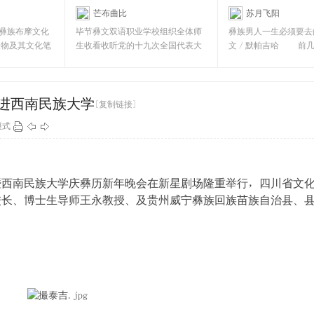
芒布曲比
苏月飞阳
文双语职业学校]
[彝文双语职业学校]
彝族布摩文化
毕节彝文双语职业学校组织全体师
彝族男人一生必须要去
人物及其文化笔
生收看收听党的十九次全国代表大
文／默帕吉哈 前几
前
会 全校师生收听收看
姆接待来筑参会
走进西南民族大学
[复制链接]
模式
暨西南民族大学庆彝历新年晚会在新星剧场隆重举行，四川省文
校长、博士生导师王永教授、及贵州威宁彝族回族苗族自治县、