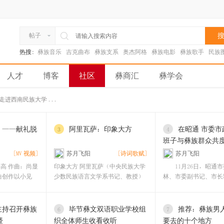
搜
帖子
热搜:
彝族音乐
吉克曲布
彝族支系
奥杰阿格
彝族电影
彝族歌手
民族
人才
博客
社区
彝商汇
彝学会
走进西南民族大学 ...
》——献礼脱
阿里瓦萨：印象大方
在昭通 市委市
3
4
班子与彝族群众共
[MV 视频]
苏月飞阳
[诗词歌赋]
苏月飞阳
高 作曲：尚显
印象大方 阿里瓦萨（中央民族大学
11月26日，昭通市
曲创作以小见
少数民族语言文学系书记、教授）
林、市委副书记、市长
站在慕俄
委副书记王忠、市
主持召开彝族
毕节彝文双语职业学校组
推荐：彝族男
6
7
暨
织全体师生收看收听
要去的十个地方