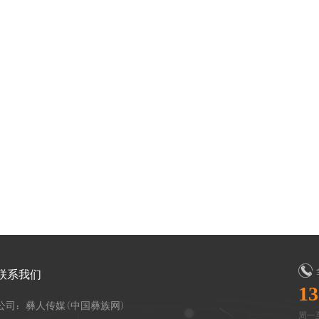
联系我们
13
公司：彝人传媒(中国彝族网)
周一至