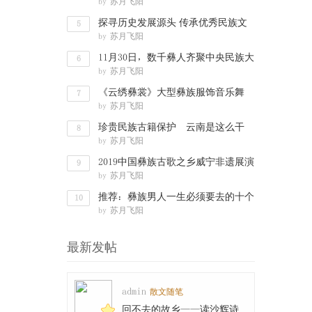
by
苏月飞阳
文化渊
探寻历史发展源头 传承优秀民族文
5
by
苏月飞阳
化——彝
11月30日，数千彝人齐聚中央民族大
6
by
苏月飞阳
学，要搞
《云绣彝裳》大型彝族服饰音乐舞
7
by
苏月飞阳
剧“舞动”
珍贵民族古籍保护 云南是这么干
8
by
苏月飞阳
的：数字化
2019中国彝族古歌之乡威宁非遗展演
9
by
苏月飞阳
走进西南
推荐：彝族男人一生必须要去的十个
10
by
苏月飞阳
地方
最新发帖
admin
散文随笔
回不去的故乡——读沙辉诗