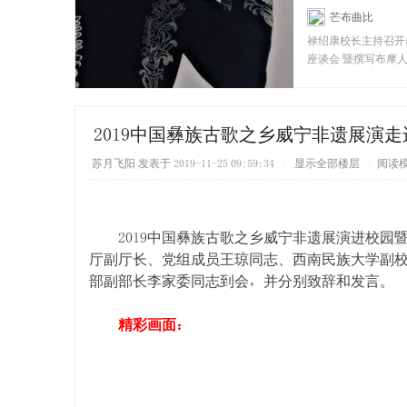
芒布曲比
[彝
禄绍康校长主持召开
座谈会 暨撰写布摩
者座谈会 禄绍康（
2019中国彝族古歌之乡威宁非遗展演
苏月飞阳
发表于 2019-11-25 09:59:34
|
显示全部楼层
|
阅读
2019中国彝族古歌之乡威宁非遗展演进校园
厅副厅长、党组成员王琼同志、西南民族大学副
部副部长李家委同志到会，并分别致辞和发言。
精彩画面：