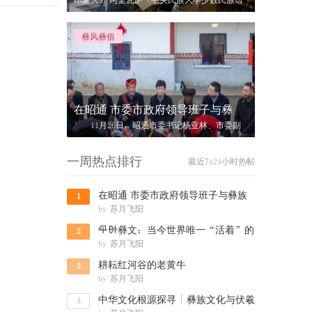
印象大方 阿里瓦萨（中央民族大学少数民族语
言文学系书记、教授） 站在慕俄
彝风彝俗
在昭通 市委市政府领导班子与彝
11月26日，昭通市委书记杨亚林、市委副
书记、市长郭大进、市委副书记王忠、市
一周热点排行
最近7x24小时热帖
在昭通 市委市政府领导班子与彝族
1
by
苏月飞阳
群众共度
녪뉄彝文：当今世界唯一“活着”的
2
by
苏月飞阳
六大古文
耕耘红河谷的老黄牛
3
by
苏月飞阳
中华文化根源探寻 | 彝族文化与伏羲
4