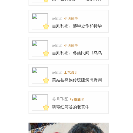
集《高于山巅隐于
admin
小说故事
吉则利布：赫毕史作和特毕
乍木的传说
admin
小说故事
吉则利布：彝族民间《乌乌
与天王女儿兹俄妮
admin
工艺设计
美姑县彝族传统建筑田野调
查工作圆满完成
苏月飞阳
行摄彝乡
耕耘红河谷的老黄牛