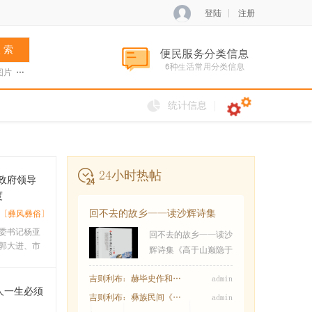
登陆
注册
 索
图片
张菊兰
阿夏新歌
火把节
统计信息
24小时热帖
政府领导
度
回不去的故乡——读沙辉诗集
[彝风彝俗]
《高于山巅隐于
委书记杨亚
回不去的故乡——读沙
郭大进、市
辉诗集《高于山巅隐于
吉则利布：赫毕史作和特毕乍木的传说
admin
人一生必须
吉则利布：彝族民间《乌乌与天王女儿兹俄妮
admin