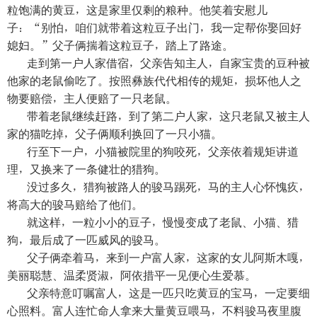
粒饱满的黄豆，这是家里仅剩的粮种。他笑着安慰儿
子：“别怕，咱们就带着这粒豆子出门，我一定帮你娶回好
媳妇。”父子俩揣着这粒豆子，踏上了路途。
走到第一户人家借宿，父亲告知主人，自家宝贵的豆种被
他家的老鼠偷吃了。按照彝族代代相传的规矩，损坏他人之
物要赔偿，主人便赔了一只老鼠。
带着老鼠继续赶路，到了第二户人家，这只老鼠又被主人
家的猫吃掉，父子俩顺利换回了一只小猫。
行至下一户，小猫被院里的狗咬死，父亲依着规矩讲道
理，又换来了一条健壮的猎狗。
没过多久，猎狗被路人的骏马踢死，马的主人心怀愧疚，
将高大的骏马赔给了他们。
就这样，一粒小小的豆子，慢慢变成了老鼠、小猫、猎
狗，最后成了一匹威风的骏马。
父子俩牵着马，来到一户富人家，这家的女儿阿斯木嘎，
美丽聪慧、温柔贤淑，阿依措平一见便心生爱慕。
父亲特意叮嘱富人，这是一匹只吃黄豆的宝马，一定要细
心照料。富人连忙命人拿来大量黄豆喂马，不料骏马夜里腹