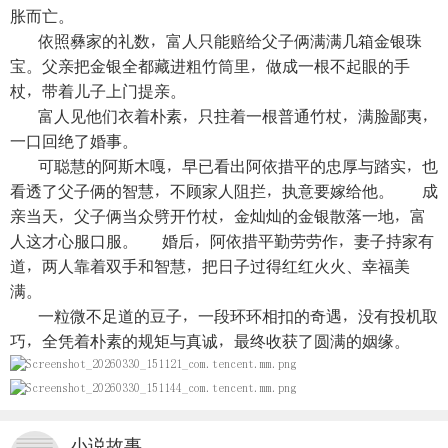
胀而亡。
依照彝家的礼数，富人只能赔给父子俩满满几箱金银珠
宝。父亲把金银全都藏进粗竹筒里，做成一根不起眼的手
杖，带着儿子上门提亲。
富人见他们衣着朴素，只拄着一根普通竹杖，满脸鄙夷，
一口回绝了婚事。
可聪慧的阿斯木嘎，早已看出阿依措平的忠厚与踏实，也
看透了父子俩的智慧，不顾家人阻拦，执意要嫁给他。 成
亲当天，父子俩当众劈开竹杖，金灿灿的金银散落一地，富
人这才心服口服。 婚后，阿依措平勤劳劳作，妻子持家有
道，两人靠着双手和智慧，把日子过得红红火火、幸福美
满。
一粒微不足道的豆子，一段环环相扣的奇遇，没有投机取
巧，全凭着朴素的规矩与真诚，最终收获了圆满的姻缘。
小说故事