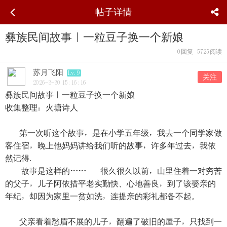
帖子详情
彝族民间故事｜一粒豆子换一个新娘
0
回复
5725
阅读
苏月飞阳
Lv.9
关注
2026-3-30 15:16:16
彝族民间故事｜一粒豆子换一个新娘
收集整理：火塘诗人
第一次听这个故事，是在小学五年级，我去一个同学家做
客住宿，晚上他妈妈讲给我们听的故事，许多年过去，我依
然记得.
故事是这样的…… 很久很久以前，山里住着一对穷苦
的父子，儿子阿依措平老实勤快、心地善良，到了该娶亲的
年纪，却因为家里一贫如洗，连提亲的彩礼都备不起。
父亲看着愁眉不展的儿子，翻遍了破旧的屋子，只找到一