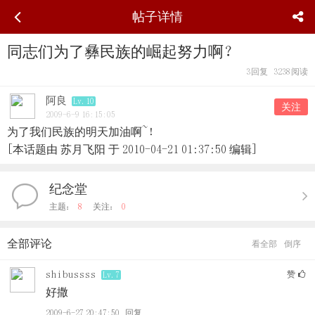
帖子详情
同志们为了彝民族的崛起努力啊？
3
回复
3238
阅读
阿良
Lv.10
关注
2009-6-9 16:15:05
为了我们民族的明天加油啊~！
[本话题由 苏月飞阳 于 2010-04-21 01:37:50 编辑]
纪念堂
主题：
8
关注：
0
全部评论
看全部
倒序
shibussss
赞
Lv.7
好撒
2009-6-27 20:47:50
回复