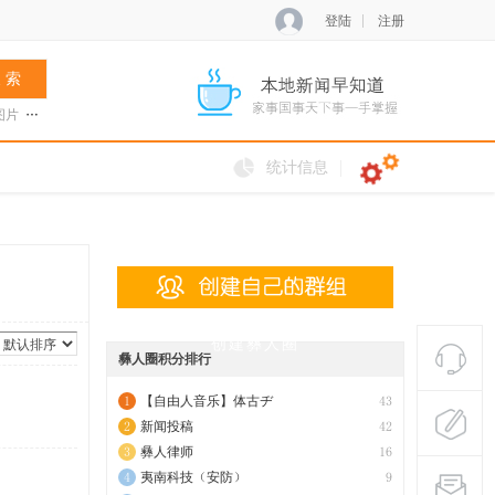
登陆
注册
 索
图片
张菊兰
阿夏新歌
火把节
统计信息
创建彝人圈
彝人圈积分排行
【自由人音乐】体古ヂ
43
新闻投稿
42
彝人律师
16
夷南科技（安防）
9