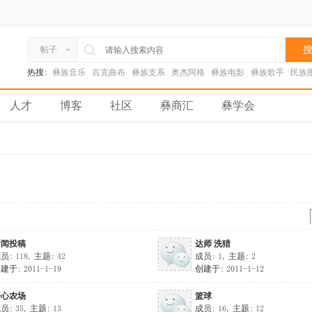
搜
帖子
热搜:
彝族音乐
吉克曲布
彝族支系
奥杰阿格
彝族电影
彝族歌手
民族
人才
博客
社区
彝商汇
彝学会
新闻投稿
达师 洗猎
员: 118, 主题: 42
成员: 1, 主题: 2
建于: 2011-1-19
创建于: 2011-1-12
开心农场
篮球
员: 35, 主题: 13
成员: 16, 主题: 12