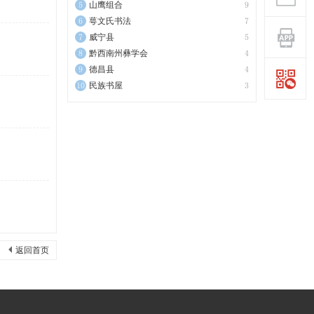
山鹰组合
9
萼文氏书法
7
威宁县
5
黔西南州彝学会
4
德昌县
4
民族书屋
3
返回首页