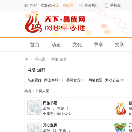
您好！欢迎访问
天下彝族网
关注我们
手机版
首页
动态
文化
彝学
文学
排行榜
›
彝人圈
›
网络·游戏
天
网络·游戏
下
兴趣爱好
网上商城
(1)
彝网官方
(1)
网络联盟
游戏公会
(3)
彝
共有 5 个彝人圈
族
网
民族书屋
成员: 3, 主题: 1
成
创建于: 2011-3-7
创
开心宝贝
成员: 11, 主题: 2
成