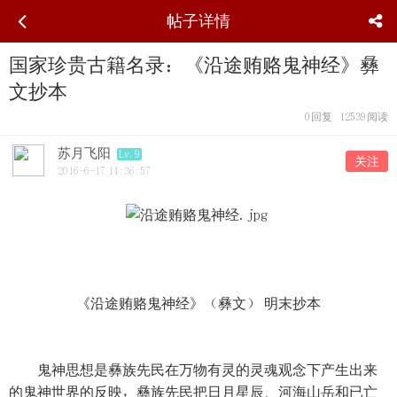
帖子详情
国家珍贵古籍名录：《沿途贿赂鬼神经》彝
文抄本
0
回复
12539
阅读
苏月飞阳
Lv.9
关注
2016-6-17 14:36:57
《沿途贿赂鬼神经》（彝文） 明末抄本
鬼神思想是彝族先民在万物有灵的灵魂观念下产生出来
的鬼神世界的反映，彝族先民把日月星辰、河海山岳和已亡