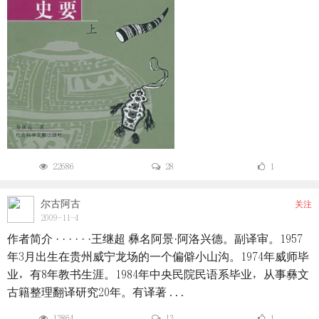
22686
28
1
尔古阿古
关注
2009-11-4
作者简介 · · · · · ·王继超 彝名阿景·阿洛兴德。副译审。1957
年3月出生在贵州威宁龙场的一个偏僻小山沟。1974年威师毕
业，有8年教书生涯。1984年中央民院民语系毕业，从事彝文
古籍整理翻译研究20年。有译著 ...
13864
13
1