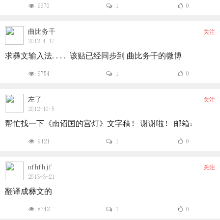
9670
1
0
曲比务千
关注
2012-4-17
求彝文输入法.... 该贴已经同步到 曲比务千的微博
9754
1
0
左了
关注
2012-10-5
帮忙找一下《南诏国的宫灯》文字稿！ 谢谢啦！ 邮箱：
9121
1
0
nfhfhjf
关注
2013-3-21
翻译成彝文的
8742
1
0