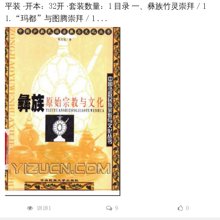
平装 ·开本：32开 ·套装数量：1 目录 一、彝族竹灵崇拜／1
1.“玛都”与图腾崇拜／1 ...
18181
9
0