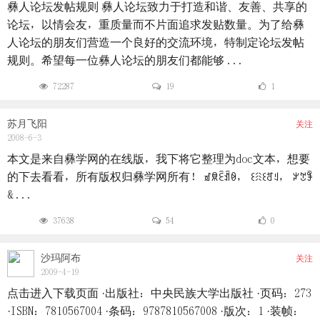
彝人论坛发帖规则 彝人论坛致力于打造和谐、友善、共享的
论坛，以情会友，重质量而不片面追求发贴数量。为了给彝
人论坛的朋友们营造一个良好的交流环境，特制定论坛发帖
规则。希望每一位彝人论坛的朋友们都能够 ...
72287
19
1
苏月飞阳
关注
2008-6-3
本文是来自彝学网的在线版，我下将它整理为doc文本，想要
的下去看看，所有版权归彝学网所有！ ꀃꌋꏁꀉꆩ， ꒰ꋧ꒰ꅊꆹ， ꏃꇖꊇ
& ...
37638
54
0
沙玛阿布
关注
2009-4-19
点击进入下载页面 ·出版社：中央民族大学出版社 ·页码：273
·ISBN：7810567004 ·条码：9787810567008 ·版次：1 ·装帧：