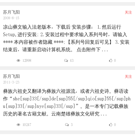
苏月飞阳
关注
2008-8-15
凉山彝文输入法老版本，下载后 安装步骤： 1.然后运行
Setup,进行安装; 2.安装过程中要求输入系列号时，请输入
**** 本内容被作者隐藏 ****;【系列号回复后可见】 3.安装
结束后，请重新启动计算机系统。 点击附件下 ...
12998
43
0
苏月飞阳
关注
2011-3-23
彝族六祖史又翻译为彝族六祖源流，或者六祖史诗。彝语读
作“she[sup]33[/sup]de[sup]55[/sup]qio[sup]55[/sup]ph
u[sup]33[/sup]nye[sup]33[/sup]”。是一本专门记载彝族
历史的著名古籍文献。云南楚雄彝族文化研究 ...
10247
3
0