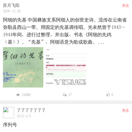
苏月飞阳
关注
2008-12-26
阿细的先基 中国彝族支系阿细人的创世史诗。流传在云南省
弥勒县西山一带。用固定的先基调传唱。光未然曾于1943～
1944年间，进行过整理，并出版，书名《阿细的先鸡
（基）》。“先基”，阿细语意为歌或歌曲。 ...
21686
17
0
了了了了了了了
关注
2012-2-5
序列号