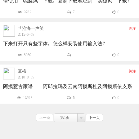
请使用“QQ旋风”下载，复制下载地址到“QQ旋风”下载！
9782
7
0
ヾ沧海一声笑
关注
2012-6-18
下来打开只有些字体，怎么样安装使用输入法？
8960
1
0
瓦格
关注
2010-8-19
阿摸惹古家谱――阿邱拉玛及云南阿摸斯杜及阿摸斯依支系
13593
5
0
上一页
第1页
下一页