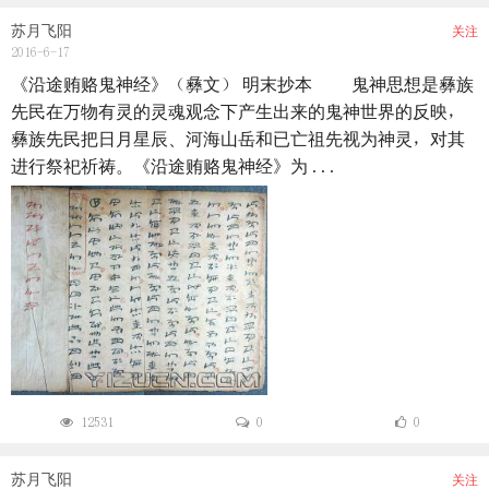
苏月飞阳
关注
2016-6-17
《沿途贿赂鬼神经》（彝文） 明末抄本 鬼神思想是彝族
先民在万物有灵的灵魂观念下产生出来的鬼神世界的反映，
彝族先民把日月星辰、河海山岳和已亡祖先视为神灵，对其
进行祭祀祈祷。《沿途贿赂鬼神经》为 ...
12531
0
0
苏月飞阳
关注