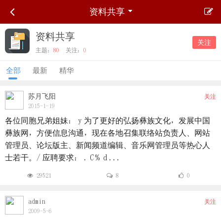
资料共享
资料共享
关注
主题：
80
关注：
0
全部
最新
精华
苏月飞阳
关注
2015-1-19
各位同胞兄弟姐妹： y 为了更好的弘扬彝族文化，发展中国
彝族网，方便信息沟通，现在各地召集联络站负责人、网站
管理员、论坛版主、新闻频道编辑、音乐网管理员等热心人
士若干。/ 应聘要求： . C% d ...
29521
8
0
admin
关注
2009-5-6