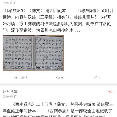
2016-6-17
《玛牧特依》（彝文） 清四川刻本 《玛牧特依》又叫训
世诗，内容与汉族《三字经》相类似，彝族儿童从5－6岁开
始习读，凉山彝族的习惯法也多以此为依据。此书在甘洛刻
印，流传至雷波，为四川凉山稀少的木 ...
12645
0
0
苏月飞阳
关注
2016-6-17
《西南彝志》二十五卷（彝文） 热卧慕史编著 清康熙三
年至雍正年间抄本 《西南彝志》是一部较全面地记载了