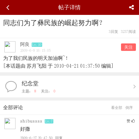
帖子详情
同志们为了彝民族的崛起努力啊？
3
回复
3237
阅读
阿良
Lv.10
关注
2009-6-9 16:15:05
为了我们民族的明天加油啊~！
[本话题由 苏月飞阳 于 2010-04-21 01:37:50 编辑]
纪念堂
主题：
8
关注：
0
全部评论
看全部
倒序
shibussss
赞
Lv.7
好撒
2009-6-27 20:47:50
回复