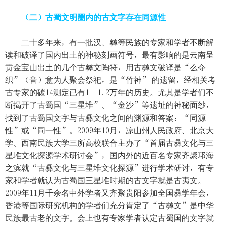
（二）古蜀文明圈内的古文字存在同源性
二十多年来，有一批汉、彝等民族的专家和学者不断解
读和破译了国内出土的神秘刻画符号，最有影响的是云南呈
贡金宝山出土的几个古彝文陶符，用古彝文破译是“么夺
织”（音）意为人聚会祭祀，是“竹神” 的遗留，经相关考
古专家的碳14测定已有1－1.2万年的历史。尤其是学者们不
断揭开了古蜀国“三星堆”、“金沙”等遗址的神秘面纱，
找到了古蜀国文字与古彝文化之间的渊源和答案：“同源
性”或“同一性”。2009年10月，凉山州人民政府、北京大
学、西南民族大学三所高校联合主办了“首届古彝文化与三
星堆文化探源学术研讨会”，国内外的近百名专家齐聚邛海
之滨就“古彝文化与三星堆文化探源”进行学术研讨，有专
家和学者就认为古蜀国三星堆时期的古文字就是古夷文。
2009年11月千余名中外学者又齐聚贵阳参加全国彝学年会，
香港等国际研究机构的学者们充分肯定了“古彝文”是中华
民族最古老的文字。会上也有专家学者认定古蜀国的文字就