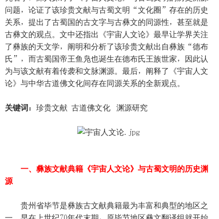
问题，论证了该珍贵文献与古蜀文明“文化圈”存在的历史
关系，提出了古蜀国的古文字与古彝文的同源性，甚至就是
古彝文的观点。文中还指出《宇宙人文论》最早让学界关注
了彝族的天文学，阐明和分析了该珍贵文献出自彝族“德布
氏”，而古蜀国帝王鱼凫也诞生在德布氏王族世家，因此认
为与该文献有着传袭和文脉渊源。最后，阐释了《宇宙人文
论》与中华古道佛文化间存在同源关系的全新观点。
关键词：
珍贵文献 古道佛文化 渊源研究
一、彝族文献典籍《宇宙人文论》与古蜀文明的历史渊
源
贵州省毕节是彝族古文献典籍最为丰富和典型的地区之
一。早在上世纪70年代末期，原毕节地区彝文翻译组就开始