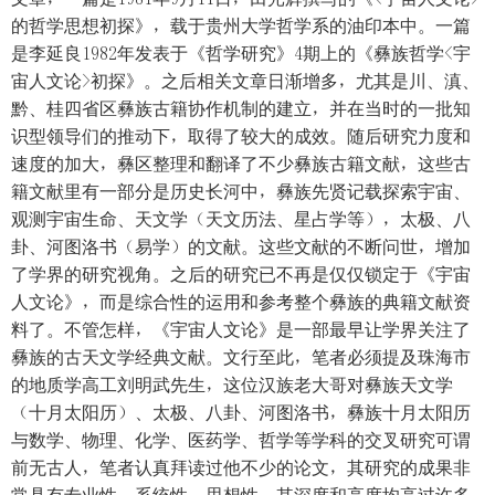
的哲学思想初探》，载于贵州大学哲学系的油印本中。一篇
是李延良1982年发表于《哲学研究》4期上的《彝族哲学<宇
宙人文论>初探》。之后相关文章日渐增多，尤其是川、滇、
黔、桂四省区彝族古籍协作机制的建立，并在当时的一批知
识型领导们的推动下，取得了较大的成效。随后研究力度和
速度的加大，彝区整理和翻译了不少彝族古籍文献，这些古
籍文献里有一部分是历史长河中，彝族先贤记载探索宇宙、
观测宇宙生命、天文学（天文历法、星占学等），太极、八
卦、河图洛书（易学）的文献。这些文献的不断问世，增加
了学界的研究视角。之后的研究已不再是仅仅锁定于《宇宙
人文论》，而是综合性的运用和参考整个彝族的典籍文献资
料了。不管怎样，《宇宙人文论》是一部最早让学界关注了
彝族的古天文学经典文献。文行至此，笔者必须提及珠海市
的地质学高工刘明武先生，这位汉族老大哥对彝族天文学
（十月太阳历）、太极、八卦、河图洛书，彝族十月太阳历
与数学、物理、化学、医药学、哲学等学科的交叉研究可谓
前无古人，笔者认真拜读过他不少的论文，其研究的成果非