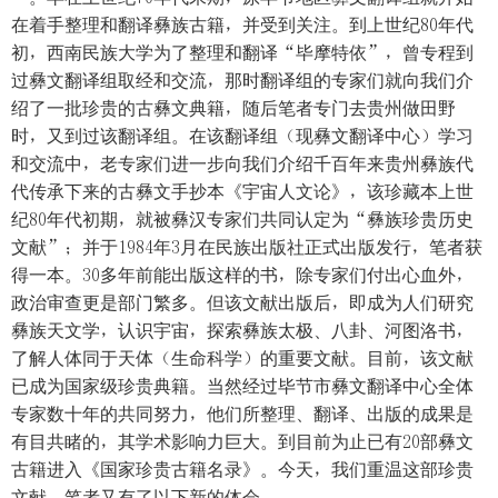
在着手整理和翻译彝族古籍，并受到关注。到上世纪80年代
初，西南民族大学为了整理和翻译“毕摩特依”，曾专程到
过彝文翻译组取经和交流，那时翻译组的专家们就向我们介
绍了一批珍贵的古彝文典籍，随后笔者专门去贵州做田野
时，又到过该翻译组。在该翻译组（现彝文翻译中心）学习
和交流中，老专家们进一步向我们介绍千百年来贵州彝族代
代传承下来的古彝文手抄本《宇宙人文论》，该珍藏本上世
纪80年代初期，就被彝汉专家们共同认定为“彝族珍贵历史
文献”；并于1984年3月在民族出版社正式出版发行，笔者获
得一本。30多年前能出版这样的书，除专家们付出心血外，
政治审查更是部门繁多。但该文献出版后，即成为人们研究
彝族天文学，认识宇宙，探索彝族太极、八卦、河图洛书，
了解人体同于天体（生命科学）的重要文献。目前，该文献
已成为国家级珍贵典籍。当然经过毕节市彝文翻译中心全体
专家数十年的共同努力，他们所整理、翻译、出版的成果是
有目共睹的，其学术影响力巨大。到目前为止已有20部彝文
古籍进入《国家珍贵古籍名录》。今天，我们重温这部珍贵
文献，笔者又有了以下新的体会。