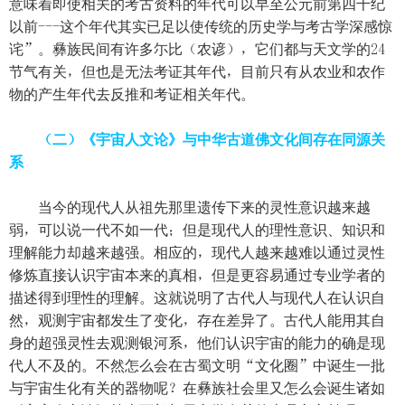
意味着即使相关的考古资料的年代可以早至公元前第四千纪
以前---这个年代其实已足以使传统的历史学与考古学深感惊
诧”。彝族民间有许多尓比（农谚），它们都与天文学的24
节气有关，但也是无法考证其年代，目前只有从农业和农作
物的产生年代去反推和考证相关年代。
（二）《宇宙人文论》与中华古道佛文化间存在同源关
系
当今的现代人从祖先那里遗传下来的灵性意识越来越
弱，可以说一代不如一代；但是现代人的理性意识、知识和
理解能力却越来越强。相应的，现代人越来越难以通过灵性
修炼直接认识宇宙本来的真相，但是更容易通过专业学者的
描述得到理性的理解。这就说明了古代人与现代人在认识自
然，观测宇宙都发生了变化，存在差异了。古代人能用其自
身的超强灵性去观测银河系，他们认识宇宙的能力的确是现
代人不及的。不然怎么会在古蜀文明“文化圈”中诞生一批
与宇宙生化有关的器物呢？在彝族社会里又怎么会诞生诸如