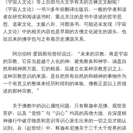
《宇宙人文论》等上百部与天文学有关的古彝文文献呢？
《宇宙人文论》一书30多年前翻译出版后，一般的学者和读
者在研究和阅读该书时，重点关注的是书中讲述的哲学思
想、道家文化、太极八卦、河图洛书，可能还未发现《宇宙
人文论》中的相关内容也是早期的古佛文化诞生的源头，包
括后来的佛学也与之有着历史渊源关系。
阿尔伯特·爱因斯坦曾经说过：“未来的宗教，将是宇宙
的宗教。它应当超越个人化的神，避免教条和神学，涵盖自
然和精神两方面。它的根基，应建立在某种宗教意识之上，
这种宗教意识的来源，是在把所有自然的和精神的事物作为
一个有意义的整体来经历时得到的体验。佛教正是以上所描
述的那种宗教。”
关于佛教中的识心属性问题，只有释迦牟尼佛、观世音
菩萨，以及“觉悟”与“识心”均高的高僧大德、在深度精
神修行中破尽物质和意识等识心派生出来的一切之后才能认
识到。在《起世经》中，释迦牟尼佛关于三千大千世界的讲