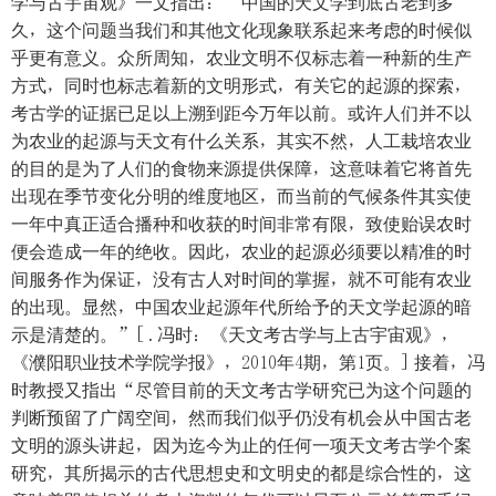
学与古宇宙观》一文指出：“中国的天文学到底古老到多
久，这个问题当我们和其他文化现象联系起来考虑的时候似
乎更有意义。众所周知，农业文明不仅标志着一种新的生产
方式，同时也标志着新的文明形式，有关它的起源的探索，
考古学的证据已足以上溯到距今万年以前。或许人们并不以
为农业的起源与天文有什么关系，其实不然，人工栽培农业
的目的是为了人们的食物来源提供保障，这意味着它将首先
出现在季节变化分明的维度地区，而当前的气候条件其实使
一年中真正适合播种和收获的时间非常有限，致使贻误农时
便会造成一年的绝收。因此，农业的起源必须要以精准的时
间服务作为保证，没有古人对时间的掌握，就不可能有农业
的出现。显然，中国农业起源年代所给予的天文学起源的暗
示是清楚的。”[ .冯时：《天文考古学与上古宇宙观》，
《濮阳职业技术学院学报》，2010年4期，第1页。] 接着，冯
时教授又指出“尽管目前的天文考古学研究已为这个问题的
判断预留了广阔空间，然而我们似乎仍没有机会从中国古老
文明的源头讲起，因为迄今为止的任何一项天文考古学个案
研究，其所揭示的古代思想史和文明史的都是综合性的，这