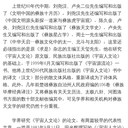
上世纪80年代中期，刘尧汉、卢央二位先生编写和出版
了《文明中国的彝族十月历》，刘尧汉先生还编写和出版了
《中国文明源头新探--道家与彝族虎宇宙观》，陈久金、卢
央、刘尧汉仨先生编写和出版了《彝族天文学史》，卢央先
生又编写和出版了《彝族星占学》，周士一先生编写和出版
了《中华天启--彝族文化中的太一、北斗与太阳》；这里还
必须指出的是原《求是》杂志的主编王天玺先生，他在研究
《宇宙人文论》原文版、民族出版社出版的《宇宙人文论》
的基础上，于1999年6月又编写和出版了《宇宙源流论》一
书。他将上世纪80代民族出版社出版的《宇宙人文论》书中
的译文（汉文）部分的散文体风格，重新译成为了诗体风
格。此外，几年前楚雄彝族自治州人民政府编的106卷《彝族
毕摩经典译注》又将彝族有关天文历法、太极八卦、河图洛
书方面的数十部文献收编其中，可见学界和相关机构对彝族
天文学的研究仍然十分重视。
学界研究《宇宙人文论》的论文，有两篇较早的代表性
文章，一篇是1981年9月11日，田光辉撰写的《<宇宙人文论>