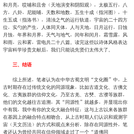
和月亮，哎哺和且舍（天地演变和阴阳观），太极五行，八
方，八卦，尼能哺，天数和地数，五生十成（指河图），十
生五成（指洛书），清浊之气的运行轨道，宇宙的二十四方
位，实勺的产生，人体同天体，人与天地，日月运行，日蚀
月蚀，年界和月界，天气与地气，闰年和闰月，霜雪露，风
和雨，云和雾，雷电共二十八篇。读完这些以诗体风格表达
宇宙科学珍贵文献后，我们只能说先贤们太伟大了。
三、结语
综上所述，笔者认为在中华古蜀文明“文化圈”中，上
古时期存在过传统文化的同源现象，比如古道文化、古佛文
化、古夷族群的信仰文化，乃至古羌、古僰、古濮等族群，
他们的文化越往古追溯，其“同源性”就越多，并显现出你
中有我，我中有你的文化大融合特征；这与上古以来各族群
在基因上的融合特点相吻合。从上古时期人们认识和观测宇
宙（天文历法）的方式和观点来分析，除存在同源性外，笔
者还认为曾经共同在信仰领域走过了一个“道佛同