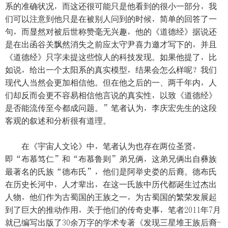
系的准确状况，而这还很可能只是他看到的很小一部分，我
们可以注意到他只是在被别人问到的时候，简单的回答了一
句，而显然对被后世称赞毫无兴趣，他的《道德经》据说还
是在出函谷关飘然消失之前应太守尹喜力邀才写下的，并且
《道德经》只字未提这些惊人的科技发现。如果他提了，比
如说，给出一个太阳系的真实模型，结果会怎么样呢？我们
现代人当然会更加相信他。但在他之后的一、两千年内，人
们却反而会更不容易相信他言说的真实性，以致《道德经》
是否能流传至今都成问题。”笔者认为，李庆宏先生的这段
客观的叙述和分析很有道理。
在《宇宙人文论》中，笔者认为也存在两位圣贤，
即“布慕笃仁”和“布慕鲁则”弟兄俩，这弟兄俩出自彝族
最著名的氏族“德布氏”，他们是阿举史娄的后裔。德布氏
在历史长河中，人才辈出，在这一氏族中历代都诞生过杰出
人物，他们作为古蜀国的王族之一，为古蜀国的繁荣发展起
到了巨大的推动作用，关于他们的传奇史事，笔者2011年7月
就已编写出版了30余万字的学术专著《发现三星堆王族后裔-