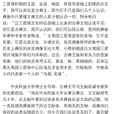
三星堆时期的玉器、金器、铜器、骨器等器物上刻琢的古文
字，我可以肯定是古彝文，因为它不只是我们几个人认识，
彝族中只要懂古彝文的人多少都认识一些。阿余铁日
说：“泛三星堆文化特征器物上众多的古彝文我认读不完，
但它是古彝文，我不认识的，你们可以找云南、贵州的彝族
毕摩和专家学者释读。”古蜀国三星堆是祭祀圣地，它不是
坟墓，它是古道文化、古佛文化、祖灵偶像祭拜的集中地，
历史上彝区的祖灵偶像无论大尊、小尊的都是往古蜀国三星
堆区域集中祭祀与供奉的。过去，古彝王族和有实力的贵族
世家，他们的祖灵有用玉石、黄金、银、青铜做的，后来迁
离古蜀国三星堆中心区域后才改用木质、竹根制作，竹根虽
小仍代表着一个人的“马都/灵魂”。
中央民族大学博士生导师，古彝文字与文献权威专家朱
崇先教授说：“我在中央民族大学从事古彝文、古文献研究
几十年，从文献中看到过很多有关彝族在这方面的记载，但
一直就感觉彝族留下的古文献多，而相关的文物，或像你们
保存的这类实物就太少，但今天我们在这里见到了，最关键