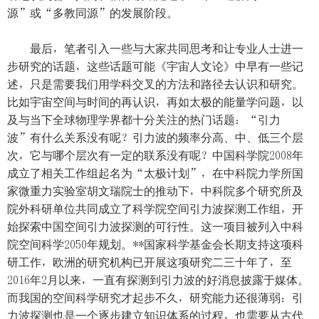
源”或“多教同源”的发展阶段。
最后，笔者引入一些与大家共同思考和让专业人士进一
步研究的话题，这些话题可能《宇宙人文论》中早有一些记
述，只是需要我们用学科交叉的方法和路径去认识和研究。
比如宇宙空间与时间的再认识，再如太极的能量学问题，以
及与当下全球物理学界都十分关注的热门话题：“引力
波”有什么关系没有呢？引力波的频率分高、中、低三个层
次，它与哪个层次有一定的联系没有呢？中国科学院2008年
成立了相关工作组起名为“太极计划”，在中科院力学所国
家微重力实验室胡文瑞院士的推动下，中科院多个研究所及
院外科研单位共同成立了科学院空间引力波探测工作组，开
始探索中国空间引力波探测的可行性。这一项目被列入中科
院空间科学2050年规划。**国家科学基金会长期支持这项科
研工作，欧洲的研究机构已开展这项研究二三十年了，至
2016年2月以来，一直有探测到引力波的好消息披露于媒体。
而我国的空间科学研究才起步不久，研究能力还很薄弱；引
力波探测也是一个逐步建立知识体系的过程，也需要从古代