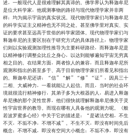
述，一般现代人是很难理解其真谛的。佛学界认为释迦牟尼
是位大科学家，他观测事物的路径与现代物理学家并非两
样：均为揭示宇宙的真实状况。现代物理学家们与释迦牟尼
的科学实证主义精神也无不同之处。甚至佛学里对真实、实
证的要求甚至远高于世俗的科学家团体。现代物理学家们与
释迦牟尼的主要区别在于研究方式的具体路径上：物理学家
们则以实验观测加理性推导为主要科研路径，而释迦牟尼是
以精神修行调整众比丘之身心，以达到能够遍知宇宙无穷真
相之目的。在结果方面，两者惊人的兼容，而且释迦牟尼所
观测和指出的甚至多于、高于目前物理学家们所看见和指出
的。释迦牟尼还讲：“信”“解”“修”“证”，因具三十
二相、大威神力，一看就能让人起信。而且，当时的社会环
境就很流行精神修行，其弟子多为大根器的人，易进入释迦
牟尼佛的那个灵性世界，他们很快就理解释迦牟尼佛关于灵
性宇宙世界的教导。而现在哪有人具备他的观测力呢。《般
若波罗蜜多心经》中关于它的描述是：“是诸法空相，不生
不灭，不垢不净，不增不减”。不生不灭，即没有时间先后
概念；不增不减，即没有空间大小概念；不垢不净，即没有