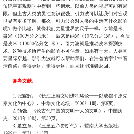
传统宇宙观测学中得到一些启示。以前人类的视野可能有局
限，但上古人类的灵性意识很强。引力波可以让我们对宏观
世界有更多了解。那么，引力波会对人类的生活有什么影响
呢？做个比喻，就像我们丈量世界的尺子一样，以前是米、
微米（100万分之1米），后来是纳米（10亿分之1米），今后
是皮米（10000亿分之1米），引力波就是推动皮米探测技
术。这项技术所产生的影响不可估量。如果有一天，人类真
要星际穿越，那引力波就可以帮助我们，在浩瀚的宇宙中看
清前路，看得更远，走得更远；而且还能准确返回。
参考文献：
1.张耀辉：《长江上游文明进程略论——以成都平原先
秦文化为中心》，中华文化论坛，2006年1期，第8页。
2.颉强：《论古代中国的文明--人的文明》，中国历
史，2013年10期，第30页。
3.董立章：《三皇五帝史断代》，暨南大学出版社，
1999年，第31、413页。