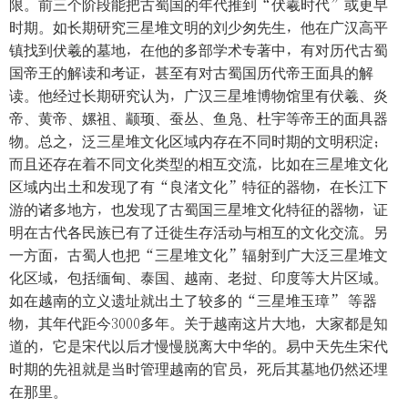
限。前三个阶段能把古蜀国的年代推到“伏羲时代”或更早
时期。如长期研究三星堆文明的刘少匆先生，他在广汉高平
镇找到伏羲的墓地，在他的多部学术专著中，有对历代古蜀
国帝王的解读和考证，甚至有对古蜀国历代帝王面具的解
读。他经过长期研究认为，广汉三星堆博物馆里有伏羲、炎
帝、黄帝、嫘祖、颛顼、蚕丛、鱼凫、杜宇等帝王的面具器
物。总之，泛三星堆文化区域内存在不同时期的文明积淀；
而且还存在着不同文化类型的相互交流，比如在三星堆文化
区域内出土和发现了有“良渚文化”特征的器物，在长江下
游的诸多地方，也发现了古蜀国三星堆文化特征的器物，证
明在古代各民族已有了迁徙生存活动与相互的文化交流。另
一方面，古蜀人也把“三星堆文化”辐射到广大泛三星堆文
化区域，包括缅甸、泰国、越南、老挝、印度等大片区域。
如在越南的立义遗址就出土了较多的“三星堆玉璋” 等器
物，其年代距今3000多年。关于越南这片大地，大家都是知
道的，它是宋代以后才慢慢脱离大中华的。易中天先生宋代
时期的先祖就是当时管理越南的官员，死后其墓地仍然还埋
在那里。