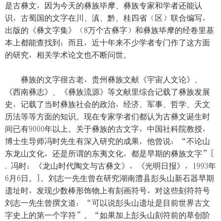
是古彝文，因为今天的彝族毕摩、彝族专家和学者还能认
识，古蜀国的文字在川、滇、黔、桂四省（区）联合编写，
出版的《彝文字集》（8万个古彝字）和彝族毕摩的经卷里基
本上都能查找到；而且，近十年来不少学者专门作了这方面
的研究，相关学术论文也不断问世。
彝族的文字很古老，贵州彝族文献《宇宙人文论》、
《西南彝志》、《彝族流源》等文献里综合记载了彝族发展
史，记载了当时彝族社会的政治，经济、军事、哲学、天文
历法等等方面的知识。现在专家学者们都认为古彝文诞生时
间已有9000年以上。关于彝族的古文字，中国社科院教授，
博士生导师冯时先生有深入研究的成果，他曾说：“不论山
东龙山文化，还是所谓的东夷文化，都是早期的彝族文字”[
. 冯时：《龙山时代陶文与古彝文》，《光明日报》，1993年
6月6日。]。刘志一先生曾在研究湖南澧县彭头山新石器早期
遗址时，发现少数棒形饰物上有刻画符号，对这些刻符符号
刘志一先生曾撰文道：“可以说彭头山遗址是目前世界古文
字史上的第一个字符”。“如果加上彭头山刻符前的草创阶