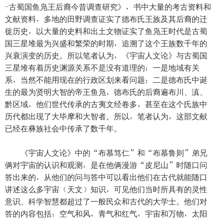
-古蜀国鱼凫王后裔今昔调查研究》，书中大量的考古资料和
文献资料，多地的田野调查证实了德布氏王族及其后裔的迁
徙历史，以大量的史料和出土文物证实了鱼凫王时代是古蜀
国三星堆最为兴盛和繁荣的时期，追溯了这个王族数千年的
兴衰演变的历史。所以笔者认为，《宇宙人文论》与古蜀国
三星堆有着历史渊源关系不是没有道理的：一是地域有关
系，当然不能用现在的行政区划来看问题；二是德布氏中诞
生的最为贤明大智的帝王鱼凫，德布氏的后裔遍布川、滇、
黔区域，他们世代传承的古夷文经卷多，甚至在这个氏族中
历代都出现了大毕摩和大智者。所以，笔者认为，这部文献
已经在彝族社会中传承了数千年。
《宇宙人文论》中的“布慕笃仁”和“布慕鲁则”弟兄
俩对宇宙的认识和观测，是在他俩漫游“皮尼山”时随口问
答出来的，从他们的问与答中可以看出他们在古代就能随口
讲述这么多宇宙（天文）知识，可见他们当时所具有的灵性
意识、科学智慧都超过了一般民众和古代的大学士。他们对
答的内容包括：空气和风，青气和红气，宇宙和万物，太阳