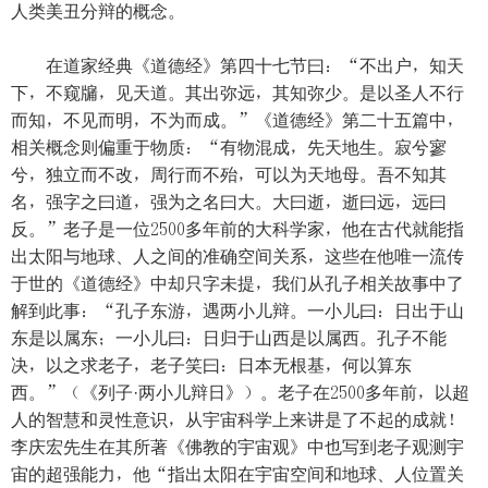
人类美丑分辩的概念。
在道家经典《道德经》第四十七节曰：“不出户，知天
下，不窥牖，见天道。其出弥远，其知弥少。是以圣人不行
而知，不见而明，不为而成。”《道德经》第二十五篇中，
相关概念则偏重于物质：“有物混成，先天地生。寂兮寥
兮，独立而不改，周行而不殆，可以为天地母。吾不知其
名，强字之曰道，强为之名曰大。大曰逝，逝曰远，远曰
反。”老子是一位2500多年前的大科学家，他在古代就能指
出太阳与地球、人之间的准确空间关系，这些在他唯一流传
于世的《道德经》中却只字未提，我们从孔子相关故事中了
解到此事：“孔子东游，遇两小儿辩。一小儿曰：日出于山
东是以属东；一小儿曰：日归于山西是以属西。孔子不能
决，以之求老子，老子笑曰：日本无根基，何以算东
西。”（《列子·两小儿辩日》）。老子在2500多年前，以超
人的智慧和灵性意识，从宇宙科学上来讲是了不起的成就！
李庆宏先生在其所著《佛教的宇宙观》中也写到老子观测宇
宙的超强能力，他“指出太阳在宇宙空间和地球、人位置关