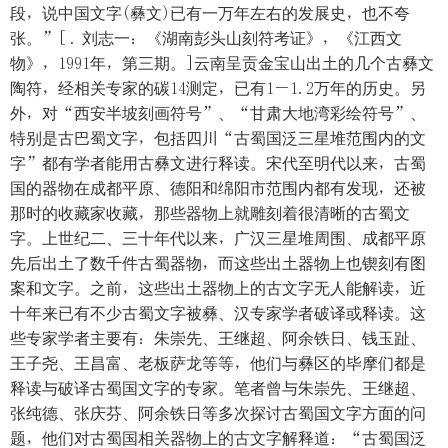
段，说中国文字(彝文)已有一万年左右的发展史，也不夸
张。”[ . 刘志一：《湖南彭头山刻符考证》，《江西文
物》，1991年，第三期。]云南呈贡金宝山出土的几个古彝文
陶符，经相关专家的碳14测定，已有1－1.2万年的历史。另
外，对“西安半坡刻画符号”、“甘肃大地湾彩绘符号”、
特别是古巴蜀文字，包括四川“古蜀国泛三星堆范围内的文
字”都有学者能用古彝文进行释读。宋代至明代以来，古蜀
国的器物在成都平原、德阳和绵阳市范围内都有发现，还被
那时的收藏家收藏，那些器物上就雕刻着很清晰的古蜀文
字。上世纪二、三十年代以来，广汉三星堆周围、成都平原
先后出土了数千件古蜀器物，而这些出土器物上也锲刻有图
案和文字。之前，这些出土器物上的古文字无人能解读，近
十年来已有不少古蜀文字被彝、汉专家学者破译或释读。这
些专家学者主要有：朱崇先、王继超、阿余铁日、钱玉趾、
王子尧、王昌富、老板萨龙等等，他们与彝区的毕摩们都是
释读与破译古蜀国文字的专家。笔者曾与朱崇先、王继超、
张纯德、张庆芬、阿余铁日等多次探讨古蜀国文字方面的问
题，他们对古蜀国相关器物上的古文字解释道：“古蜀国泛