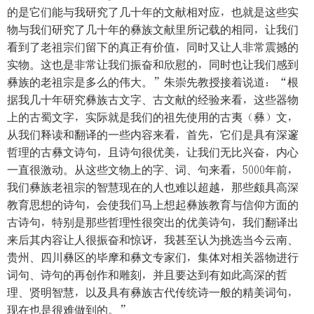
的是它们能与我研究了几十年的文献相对应，也就是这些实
物与我们研究了几十年的彝族文献里所记载的相同，让我们
看到了老祖宗们留下的真正有价值，同时又让人非常震撼的
实物。这也是非常让我们振奋和欣慰的，同时也让我们感到
彝族的老祖宗是多么的伟大。”朱崇先教授接着说道：“根
据我几十年研究彝族古文字、古文献的经验来看，这些器物
上的古蜀文字，实际就是我们的祖先使用的古夷（彝）文，
从我们释读和翻译的一些内容来看，首先，它们是具有深邃
哲理的古彝文诗句，且诗句很优美，让我们无比兴奋，内心
一直很激动。从这些文物上的字、词、句来看，5000年前，
我们彝族老祖宗的智慧现在的人也难以超越，那些颇具高深
教育思想的诗句，会使我们马上想起彝族教育与信仰方面的
古诗句，特别是那些哲理性很突出的优美诗句，我们翻译出
来后其内容让人很振奋和惊讶，我甚至认为挑选当今云南、
贵州、四川彝区的毕摩和彝文专家们，集体对相关器物进行
词句、诗句的再创作和雕刻，并且要达到有如此高深的哲
理、贤明智慧，以及具有彝族古代传统诗一般的精美词句，
现在也是很难做到的。”