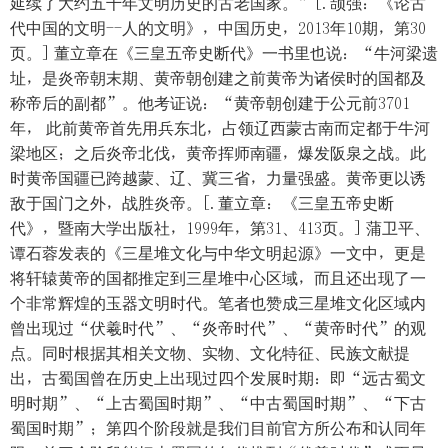
延续了大约五千年文明历史的古老国家。”[.颉强：《论古
代中国的文明--人的文明》，中国历史，2013年10期，第30
页。] 董立章在《三皇五帝史断代》一书里也说：“牛河梁遗
址，是炎帝朝末期、黄帝朝创建之前黄帝为诸侯时的国都及
称帝后的副都”。他考证说：“黄帝朝创建于公元前3701
年， 此前黄帝首先用兵东北，占领辽西蒙古南而定都于牛河
梁地区；之后炎帝北伐，黄帝挥师南疆，爆发阪泉之战。此
时黄帝国疆已跨越蒙、辽、冀三省，力量强盛。黄帝更以诱
敌于国门之外，战胜炎帝。[.董立章：《三皇五帝史断
代》，暨南大学出版社，1999年，第31、413页。] 蒲卫平、
谭石蓉发表的《三星堆文化与中华文明起源》一文中，更是
将轩辕黄帝的国都推定到三星堆中心区域，而且还出现了一
个非常辉煌的玉器文明时代。笔者也赞成三星堆文化区域内
曾出现过“伏羲时代”、“炎帝时代”、“黄帝时代”的观
点。同时根据其相关文物、实物、文化特征、民族文献提
出，古蜀国曾在历史上出现过四个发展时期：即“远古蜀文
明时期”、“上古蜀国时期”、“中古蜀国时期”、“下古
蜀国时期”；第四个阶段就是我们目前官方所公布和认同年