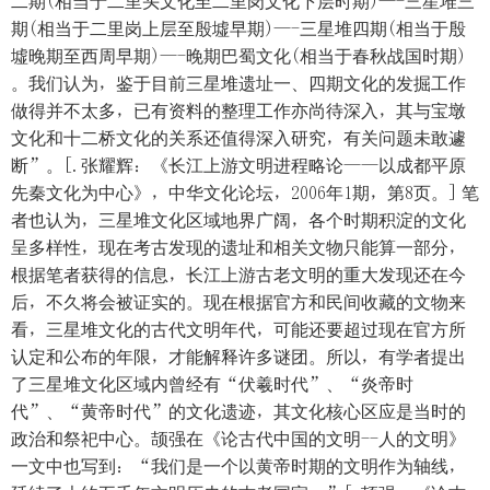
二期(相当于二里头文化至二里岗文化下层时期)—-三星堆三
期(相当于二里岗上层至殷墟早期)—-三星堆四期(相当于殷
墟晚期至西周早期)—-晚期巴蜀文化(相当于春秋战国时期)
。我们认为，鉴于目前三星堆遗址一、四期文化的发掘工作
做得并不太多，已有资料的整理工作亦尚待深入，其与宝墩
文化和十二桥文化的关系还值得深入研究，有关问题未敢遽
断”。[.张耀辉：《长江上游文明进程略论——以成都平原
先秦文化为中心》，中华文化论坛，2006年1期，第8页。] 笔
者也认为，三星堆文化区域地界广阔，各个时期积淀的文化
呈多样性，现在考古发现的遗址和相关文物只能算一部分，
根据笔者获得的信息，长江上游古老文明的重大发现还在今
后，不久将会被证实的。现在根据官方和民间收藏的文物来
看，三星堆文化的古代文明年代，可能还要超过现在官方所
认定和公布的年限，才能解释许多谜团。所以，有学者提出
了三星堆文化区域内曾经有“伏羲时代”、“炎帝时
代”、“黄帝时代”的文化遗迹，其文化核心区应是当时的
政治和祭祀中心。颉强在《论古代中国的文明--人的文明》
一文中也写到：“我们是一个以黄帝时期的文明作为轴线，