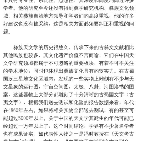
常具有专业性、系统性、思想性，其深度和高度均高过许多
学者。他的研究至今还没有得到彝学研究机构、彝族文化领
域、相关彝族自治地方领导和学者们的高度重视，他的许多
好建议也没有被采纳，这是相关方面必须要纠正和重视的问
题。
彝族天文学的历史很悠久，传承下来的古彝文文献相比
其他民族也较多，其文化遗产价值不言而喻，它们在中国天
文学研究领域都属于不可忽略的重要板块，有着不可不关注
的学术地位，同时也体现出彝族文化具有的软实力。在古蜀
国泛三星堆文化区域内，发现的一些实物上雕刻有不少与天
文星象的运行图，宇宙空间图，太极、八卦、河图洛书的图
案，这些器物上大部分都雕刻了十分清晰的古蜀国文字（古
夷文字），根据我们送去测试和化验的报告数据来看，年代
在4860年左右。如果将相关实物全部送去测试，有的甚至可
能超过5000年以上。关于中国的天文学其诞生的年代可能已
经超过一万年以上了，这个时间结论，学界有不少著名学者
也有成果证实。如代表性人物之一是冯时教授在《天文考古