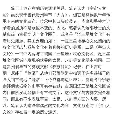
鉴于上述存在的历史渊源关系，笔者认为《宇宙人文
论》虽发现于当代贵州毕节（大方），但它是彝族数千年传
承下来的文化遗产，传承中其口头传袭者、毕摩和手抄本记
录者的居所不是永恒不变的。因此，笔者认为这部珍贵的文
献应该与古蜀文明“文化圈”、或者是“泛三星堆文化”有
着历史渊源。其主要理由如下：一是三星堆核心文化圈内的
各文化形态与彝族文化有着直接的历史关系；二是《宇宙人
文论》一书中内容与古蜀国（三星堆）核心文化区、泛三星
堆文化区域内发现的伏羲的太极、八卦等文化基本相同；三
是贵州省毕节的彝族文献《彝族源流》记载，在上古时
期“尼能”“笃靡”从他们部落联盟中抽调了许多很强干的
匠人到古蜀地“能沽”（今成都周边区域），制造各种宗教
崇拜偶像器物的史事真实存在过；古蜀国泛三星堆文化区域
内目前所发现器物上有古蜀文字，这种文字与古彝文完全相
同；而且有不少表现宇宙、太极、八卦等方面的内容。所
以，笔者认为这些非偶然的文化内容、文化形态与《宇宙人
文论》存在着一定的历史渊源。