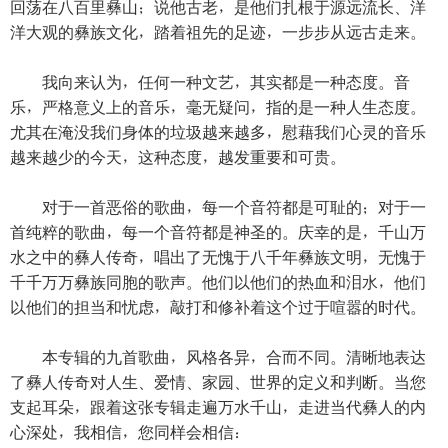
回荡在八百里彝山；说他古老，是他们扎根于源远流长、洋
洋大观的彝族文化，踏着祖先的足迹，一步步从远古走来。
我向来认为，任何一种文艺，其实都是一种态度。音
乐，严格意义上的音乐，毫无疑问，指的是一种人生态度。
尤其在淹没我们身体的垃圾越来越多，慰藉我们心灵的音乐
越来越少的今天，这种态度，越发重要和可贵。
对于一首恶俗的歌曲，每一个音符都是可耻的；对于一
首纯粹的歌曲，每一个音符都是神圣的。庆幸的是，千山万
水之中的彝人传奇，唱出了无愧于八千年彝族文明，无愧于
千千万万彝族同胞的歌声。他们以他们的热血和泪水，他们
以他们的担当和忧虑，敲打和修补着这个过于喧嚣的时代。
本专辑的九首歌曲，风格各异，合而不同。清晰地表达
了彝人传奇对人生、爱情、家园、世界的定义和判断。当您
支起耳朵，跟着这张专辑走遍万水千山，走进当代彝人的内
心深处，我相信，您同样会相信：