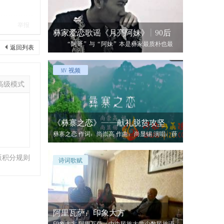
举报
彝家爱恋歌谣《月亮阿妹》| 90后
“阿哥”与“阿妹”本是彝家最质朴也最
返回列表
亲切的称呼，彝家男女的羞涩与爱恋都融于
MV 视频
高级模式
《彝寨之恋》——献礼脱贫攻坚
彝寨之恋 作词：尚崇高 作曲：尚显锡 演唱：薛
鹏新 歌曲创作以小见
版积分规则
诗词歌赋
阿里瓦萨：印象大方