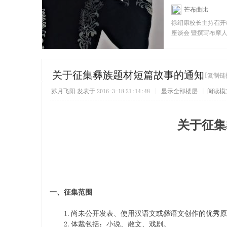
芒布曲比
[彝
禄绍康校长主持召开
座谈会 暨撰写布摩
者座谈会 禄绍康（
关于征集彝族题材短篇故事的通知
[复制链
苏月飞阳
发表于 2016-3-18 21:14:48
|
显示全部楼层
|
阅读模
关于征集
一、征集范围
1.尚未公开发表、使用汉语文或彝语文创作的优秀原
2.体裁包括：小说、散文、戏剧。