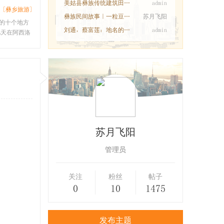
美姑县彝族传统建筑田野调查工作圆满完成
admin
[彝乡旅游]
彝族民间故事｜一粒豆子换一个新娘
苏月飞阳
的十个地方
刘通，蔡富莲：地名的语义变迁与中华民族共
admin
天在阿西洛
苏月飞阳
管理员
关注
粉丝
帖子
0
10
1475
发布主题