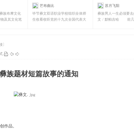
芒布曲比
苏月飞阳
文双语职业学校]
[彝文双语职业学校]
彝族布摩文化
毕节彝文双语职业学校组织全体师
彝族男人一生必须要去
人物及其文化笔
生收看收听党的十九次全国代表大
文／默帕吉哈 前几
前
会 全校师生收听收看
姆接待来筑参会
接]
式
彝族题材短篇故事的通知
创作品。