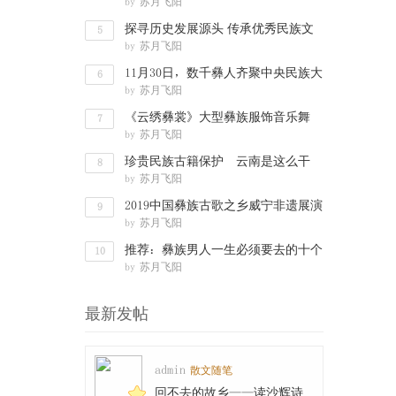
by
苏月飞阳
文化渊
探寻历史发展源头 传承优秀民族文
5
by
苏月飞阳
化——彝
11月30日，数千彝人齐聚中央民族大
6
by
苏月飞阳
学，要搞
《云绣彝裳》大型彝族服饰音乐舞
7
by
苏月飞阳
剧“舞动”
珍贵民族古籍保护 云南是这么干
8
by
苏月飞阳
的：数字化
2019中国彝族古歌之乡威宁非遗展演
9
by
苏月飞阳
走进西南
推荐：彝族男人一生必须要去的十个
10
by
苏月飞阳
地方
最新发帖
admin
散文随笔
回不去的故乡——读沙辉诗