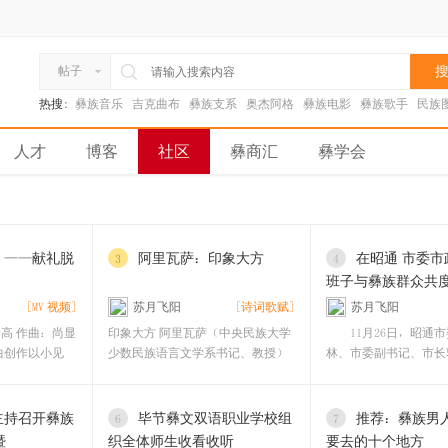
搜
帖子
热搜:
彝族音乐
吉克曲布
彝族支系
奥杰阿格
彝族电影
彝族歌手
民族
人才
博客
社区
彝商汇
彝学会
》——献礼脱
阿里瓦萨：印象大方
在昭通 市委市
3
4
班子与彝族群众共
[MV 视频]
苏月飞阳
[诗词歌赋]
苏月飞阳
高 作曲：尚显
印象大方 阿里瓦萨（中央民族大学
11月26日，昭通市
曲创作以小见
少数民族语言文学系书记、教授）
林、市委副书记、市长
站在慕俄
委副书记王忠、市
主持召开彝族
毕节彝文双语职业学校组
推荐：彝族男
6
7
暨
织全体师生收看收听
要去的十个地方