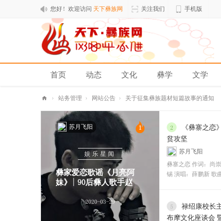
您好！欢迎访问
天下彝族网
关注我们
手机版
首页
动态
文化
彝学
文学
排行榜
›
站务管理
›
网站公告
›
关于征集彝族题材短篇故事的通知
天
苏月飞阳
下
《彝寨之恋
1
2
贫攻坚
彝
苏月飞阳
娱乐星闻
族
彝寨之恋 作词：尚崇
网
彝家爱恋歌谣《月亮阿
锡 演唱：薛鹏新 歌
妹》| 90后彝人歌手赵
2020-03-29
禄绍康校长
5
布摩文化座谈会 