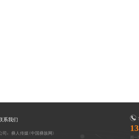
联系我们
13
公司：彝人传媒(中国彝族网)
周一至