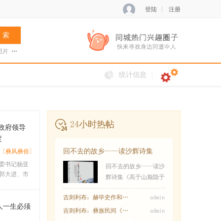
登陆
注册
 索
图片
张菊兰
阿夏新歌
火把节
统计信息
24小时热帖
政府领导
度
回不去的故乡——读沙辉诗集
[彝风彝俗]
《高于山巅隐于
委书记杨亚
回不去的故乡——读沙
郭大进、市
辉诗集《高于山巅隐于
吉则利布：赫毕史作和特毕乍木的传说
admin
人一生必须
吉则利布：彝族民间《乌乌与天王女儿兹俄妮
admin