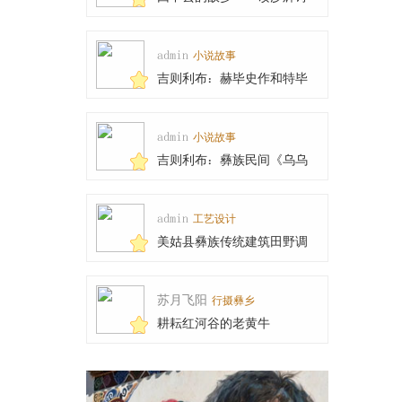
集《高于山巅隐于
admin
小说故事
吉则利布：赫毕史作和特毕
乍木的传说
admin
小说故事
吉则利布：彝族民间《乌乌
与天王女儿兹俄妮
admin
工艺设计
美姑县彝族传统建筑田野调
查工作圆满完成
苏月飞阳
行摄彝乡
耕耘红河谷的老黄牛