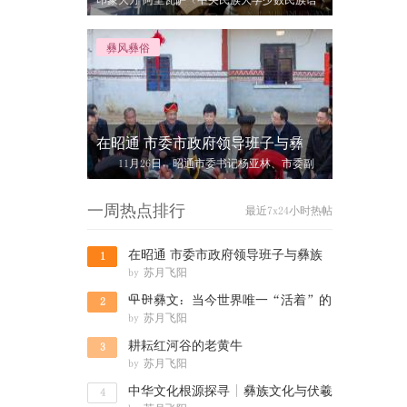
印象大方 阿里瓦萨（中央民族大学少数民族语
言文学系书记、教授） 站在慕俄
彝风彝俗
在昭通 市委市政府领导班子与彝
11月26日，昭通市委书记杨亚林、市委副
书记、市长郭大进、市委副书记王忠、市
一周热点排行
最近7x24小时热帖
在昭通 市委市政府领导班子与彝族
1
by
苏月飞阳
群众共度
녪뉄彝文：当今世界唯一“活着”的
2
by
苏月飞阳
六大古文
耕耘红河谷的老黄牛
3
by
苏月飞阳
中华文化根源探寻 | 彝族文化与伏羲
4