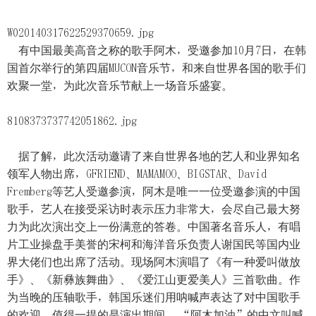
W020140317622529370659.jpg
有中国最美高音之称的歌手阿木，受邀参加10月7日，在韩
国首尔举行的第四届MUCON音乐节，和来自世界各国的歌手们
欢聚一堂，为此次音乐节献上一场音乐盛宴。
8108373737742051862.jpg
据了解，此次活动邀请了来自世界各地的艺人和业界知名
领军人物出席，GFRIEND、MAMAMOO、BIGSTAR、David
Fremberg等艺人受邀参演，阿木是唯一一位受邀参演的中国
歌手，艺人在接受采访时表示压力非常大，会尽自己最大努
力为此次演出交上一份满意的答卷。中国著名音乐人，有唱
片工业操盘手美誉的宋柯和海洋音乐负责人谢国民等国内业
界大佬们也出席了活动。现场阿木演唱了《有一种爱叫做放
手》、《新彝族舞曲》、《爱江山更爱美人》三首歌曲。作
为当晚的压轴歌手，韩国乐迷们用呐喊声表达了对中国歌手
的欢迎，值得一提的是演出期间， “阿木加油”的中文叫喊