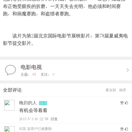
布正饱受眼疾的折磨，一天天失去光明，他必须和时间赛
跑，和病魔赛跑，和盗猎者赛跑。
该片为第2届北京国际电影节展映影片；第78届夏威夷电
影节提交影片。
电影电视
主题：
85
关注：
0
全部评论
看全部
倒序
晚归的人
赞
Lv.9
有机会等着看
2013-5-3 10:22:58
回复
邱富
该用户已被删除
赞