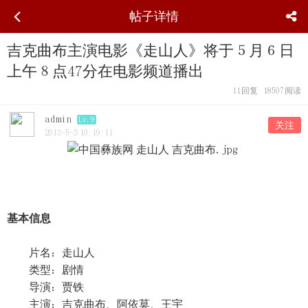
帖子详情
吉克曲布主演电影《走山人》将于５月６日
上午８点47分在电影频道播出
11
回复
18507
阅读
admin
Lv.9
关注
2013-5-3 10:19:11
基本信息
片名：走山人
类型：剧情
导演：贾铁
主演：吉克曲布、阿依莫、王宇