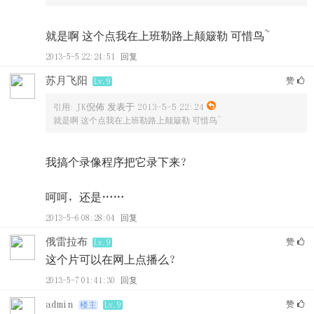
就是啊 这个点我在上班勒路上颠簸勒 可惜鸟~
2013-5-5 22:24:51
回复
苏月飞阳
赞
Lv.9
JK倪佈 发表于 2013-5-5 22:24
引用:
就是啊 这个点我在上班勒路上颠簸勒 可惜鸟~
我搞个录像程序把它录下来？
呵呵，还是……
2013-5-6 08:28:04
回复
俄雷拉布
赞
Lv.9
这个片可以在网上点播么？
2013-5-7 01:41:30
回复
admin
赞
楼主
Lv.9