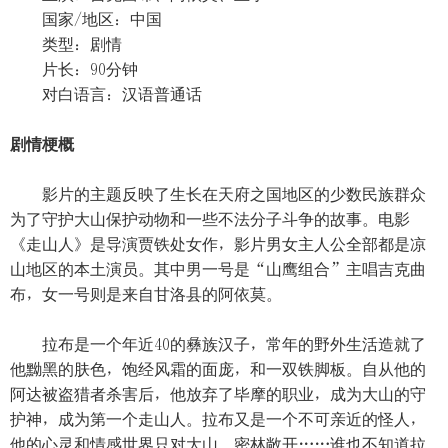
国家/地区：中国
类型：剧情
片长：90分钟
对白语言：汉语普通话
剧情梗概
影片的主题反映了生长在天府之国地区的少数民族群众
为了守护大山保护动物和一些不法分子斗争的故事。电影
《走山人》是导演贾铁处女作，影片男女主人公全部都是凉
山地区的本土演员。其中男一号是“山鹰组合”主唱吉克曲
布，女一号则是来自甘洛县的阿依莫。
拉布是一个年近40的彝族汉子，常年的野外生活造就了
他黝黑的肤色，饱经风霜的面庞，和一双铁脚板。自从他的
阿达被盗猎者杀害后，他放弃了毕摩的职业，成为大山的守
护神，成为第一个走山人。拉布又是一个不可亲近的怪人，
他的心灵和情感世界只对大山、密林敞开……谁也不知道拉