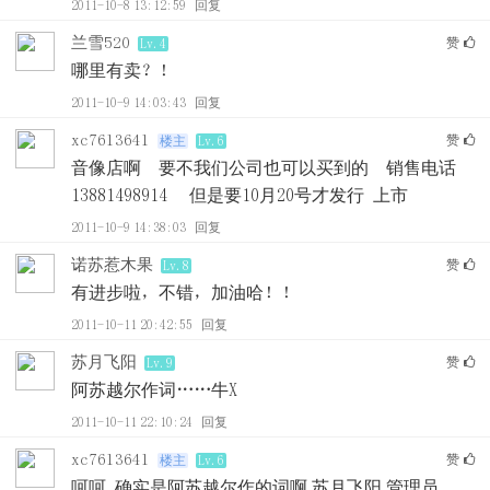
2011-10-8 13:12:59
回复
兰雪520
赞
Lv.4
哪里有卖？！
2011-10-9 14:03:43
回复
xc7613641
赞
楼主
Lv.6
音像店啊 要不我们公司也可以买到的 销售电话
13881498914 但是要10月20号才发行 上市
2011-10-9 14:38:03
回复
诺苏惹木果
赞
Lv.8
有进步啦，不错，加油哈！！
2011-10-11 20:42:55
回复
苏月飞阳
赞
Lv.9
阿苏越尔作词……牛X
2011-10-11 22:10:24
回复
xc7613641
赞
楼主
Lv.6
呵呵 确实是阿苏越尔作的词啊 苏月飞阳 管理员