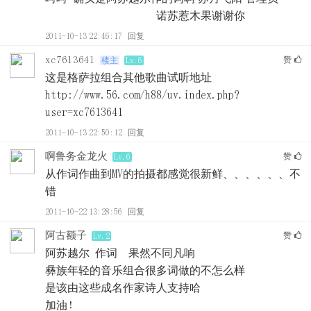
诺苏惹木果谢谢你
2011-10-13 22:46:17
回复
xc7613641
赞
楼主
Lv.6
这是格萨拉组合其他歌曲试听地址
http://www.56.com/h88/uv.index.php?
user=xc7613641
2011-10-13 22:50:12
回复
啊鲁务金龙火
赞
Lv.6
从作词作曲到MV的拍摄都感觉很新鲜、、、、、、不
错
2011-10-22 13:28:56
回复
阿古额子
赞
Lv.2
阿苏越尔 作词 果然不同凡响
彝族年轻的音乐组合很多词做的不怎么样
是该由这些成名作家诗人支持哈
加油！