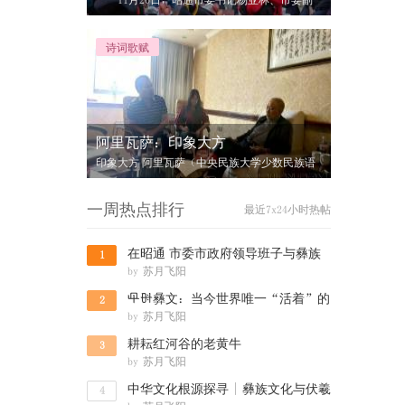
11月26日，昭通市委书记杨亚林、市委副
书记、市长郭大进、市委副书记王忠、市
诗词歌赋
阿里瓦萨：印象大方
印象大方 阿里瓦萨（中央民族大学少数民族语
言文学系书记、教授） 站在慕俄
一周热点排行
最近7x24小时热帖
在昭通 市委市政府领导班子与彝族
1
by
苏月飞阳
群众共度
녪뉄彝文：当今世界唯一“活着”的
2
by
苏月飞阳
六大古文
耕耘红河谷的老黄牛
3
by
苏月飞阳
中华文化根源探寻 | 彝族文化与伏羲
4