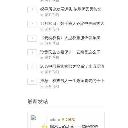
by
苏月飞阳
文化渊
探寻历史发展源头 传承优秀民族文
5
by
苏月飞阳
化——彝
11月30日，数千彝人齐聚中央民族大
6
by
苏月飞阳
学，要搞
《云绣彝裳》大型彝族服饰音乐舞
7
by
苏月飞阳
剧“舞动”
珍贵民族古籍保护 云南是这么干
8
by
苏月飞阳
的：数字化
2019中国彝族古歌之乡威宁非遗展演
9
by
苏月飞阳
走进西南
推荐：彝族男人一生必须要去的十个
10
by
苏月飞阳
地方
最新发帖
admin
散文随笔
回不去的故乡——读沙辉诗