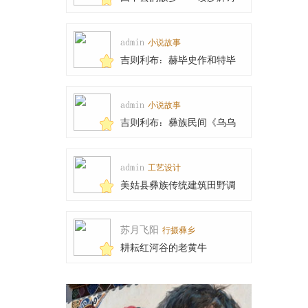
集《高于山巅隐于
admin
小说故事
吉则利布：赫毕史作和特毕
乍木的传说
admin
小说故事
吉则利布：彝族民间《乌乌
与天王女儿兹俄妮
admin
工艺设计
美姑县彝族传统建筑田野调
查工作圆满完成
苏月飞阳
行摄彝乡
耕耘红河谷的老黄牛