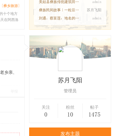
美姑县彝族传统建筑田野调查工作圆满完成
admin
[彝乡旅游]
彝族民间故事｜一粒豆子换一个新娘
苏月飞阳
的十个地方
刘通，蔡富莲：地名的语义变迁与中华民族共
admin
天在阿西洛
老乡亲、
苏月飞阳
管理员
举报
关注
粉丝
帖子
0
10
1475
发布主题