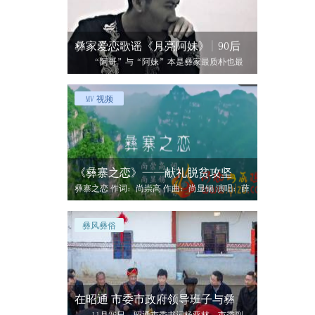
彝家爱恋歌谣《月亮阿妹》| 90后
“阿哥”与“阿妹”本是彝家最质朴也最
亲切的称呼，彝家男女的羞涩与爱恋都融于
MV 视频
《彝寨之恋》——献礼脱贫攻坚
彝寨之恋 作词：尚崇高 作曲：尚显锡 演唱：薛
鹏新 歌曲创作以小见
彝风彝俗
在昭通 市委市政府领导班子与彝