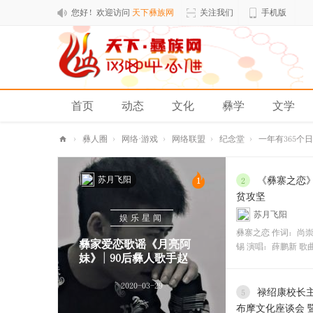
您好！欢迎访问
天下彝族网
关注我们
手机版
首页
动态
文化
彝学
文学
排行榜
›
彝人圈
›
网络·游戏
›
网络联盟
›
纪念堂
›
一年有365个
天
苏月飞阳
下
《彝寨之恋
1
2
贫攻坚
彝
苏月飞阳
娱乐星闻
族
彝寨之恋 作词：尚崇
网
彝家爱恋歌谣《月亮阿
锡 演唱：薛鹏新 歌
妹》| 90后彝人歌手赵
2020-03-29
禄绍康校长
5
布摩文化座谈会 