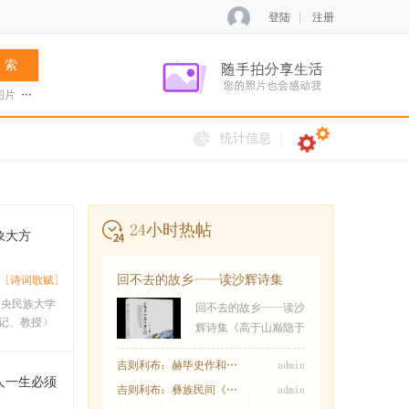
登陆
注册
 索
图片
张菊兰
阿夏新歌
火把节
统计信息
24小时热帖
象大方
回不去的故乡——读沙辉诗集
[诗词歌赋]
《高于山巅隐于
中央民族大学
回不去的故乡——读沙
记、教授）
辉诗集《高于山巅隐于
吉则利布：赫毕史作和特毕乍木的传说
admin
人一生必须
吉则利布：彝族民间《乌乌与天王女儿兹俄妮
admin