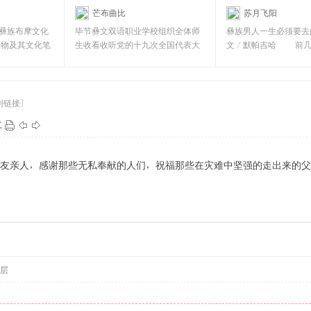
芒布曲比
苏月飞阳
文双语职业学校]
[彝文双语职业学校]
彝族布摩文化
毕节彝文双语职业学校组织全体师
彝族男人一生必须要去
人物及其文化笔
生收看收听党的十九次全国代表大
文／默帕吉哈 前几
前
会 全校师生收听收看
姆接待来筑参会
制链接]
式
友亲人，感谢那些无私奉献的人们，祝福那些在灾难中坚强的走出来的父
层