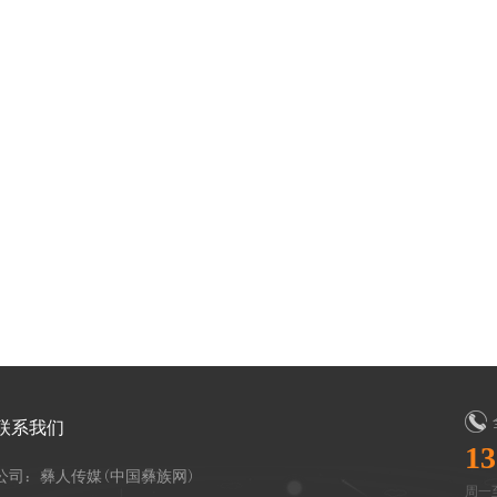
联系我们
13
公司：彝人传媒(中国彝族网)
周一至