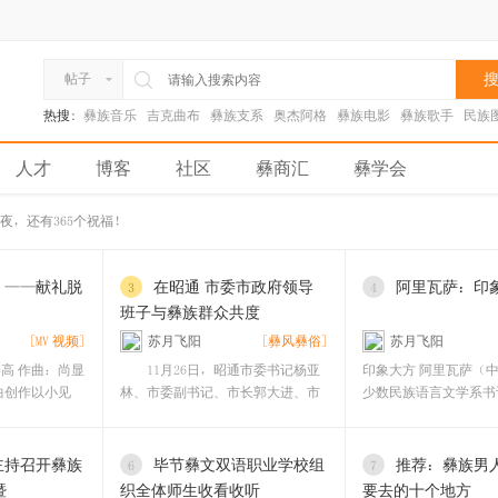
搜
帖子
热搜:
彝族音乐
吉克曲布
彝族支系
奥杰阿格
彝族电影
彝族歌手
民族
人才
博客
社区
彝商汇
彝学会
日夜，还有365个祝福！
》——献礼脱
在昭通 市委市政府领导
阿里瓦萨：印
3
4
班子与彝族群众共度
[MV 视频]
苏月飞阳
[彝风彝俗]
苏月飞阳
高 作曲：尚显
11月26日，昭通市委书记杨亚
印象大方 阿里瓦萨（
曲创作以小见
林、市委副书记、市长郭大进、市
少数民族语言文学系书
委副书记王忠、市
站在慕俄
主持召开彝族
毕节彝文双语职业学校组
推荐：彝族男
6
7
暨
织全体师生收看收听
要去的十个地方