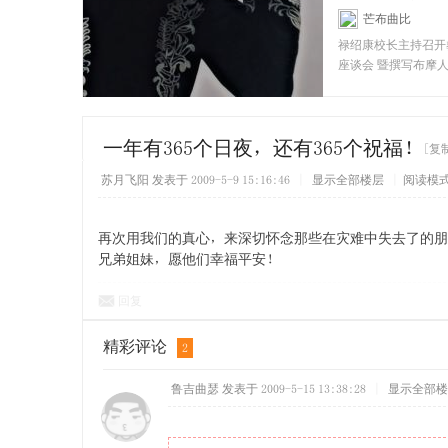
芒布曲比
[彝
禄绍康校长主持召开
座谈会 暨撰写布摩
者座谈会 禄绍康（
一年有365个日夜，还有365个祝福！
[复
苏月飞阳
发表于 2009-5-9 15:16:46
|
显示全部楼层
|
阅读模
再次用我们的真心，来深切怀念那些在灾难中失去了的朋
兄弟姐妹，愿他们幸福平安！
回复
精彩评论
2
鲁吉曲瑟
发表于 2009-5-15 13:38:28
|
显示全部楼