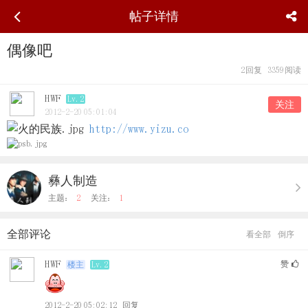
帖子详情
偶像吧
2
回复
3359
阅读
HWF
Lv.2
关注
2012-2-20 05:01:04
http://www.yizu.co
彝人制造
主题：
2
关注：
1
全部评论
看全部
倒序
HWF
赞
楼主
Lv.2
2012-2-20 05:02:12
回复