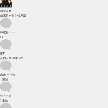
山鹰组合
山鹰组合歌迷俱乐部
彝族音乐人
hh
诺酥
莪們湜姄蔟哋沬唻。
来来 一起来
0
主题
彝人之歌
0
主题