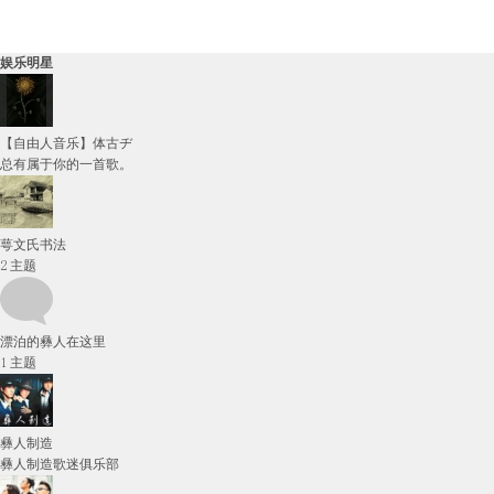
娱乐明星
【自由人音乐】体古ヂ
总有属于你的一首歌。
萼文氏书法
2
主题
漂泊的彝人在这里
1
主题
彝人制造
彝人制造歌迷俱乐部