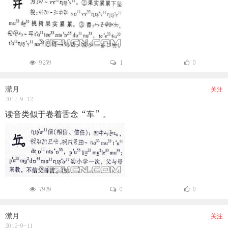
9259
1
0
潆月
关注
2012-9-12
读音类似于卷着舌念“车”。
7939
0
0
潆月
关注
2012-9-11