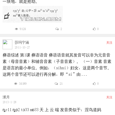
一块地，就是抢劫。
9124
2
0
莎玛宁涵
关注
2011-10-27
彝语综述 第1课 彝语语音 彝语语音就其发音可以非为元音音
素（母音音素）和辅音音素（子音音素）。 （一）音素 音素
是语言的最小单位。例如：（sihni）妇女，这是两个音节。
这两个音节还可以进行再分解，即“si”由 ...
34189
21
0
潆月
关注
2013-1-28
ȵe11 ȵọ2 tɔ33 mɒ33 天 上 云 端 发音类似于：涅鸟道妈