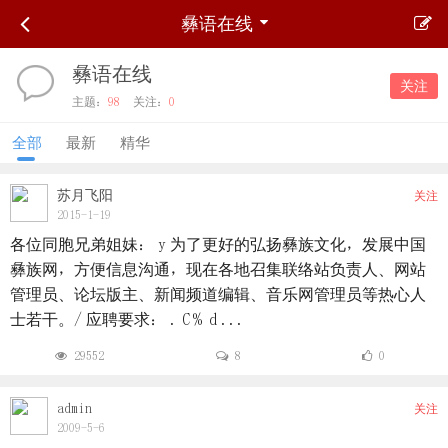
彝语在线
彝语在线
关注
主题：
98
关注：
0
全部
最新
精华
苏月飞阳
关注
2015-1-19
各位同胞兄弟姐妹： y 为了更好的弘扬彝族文化，发展中国
彝族网，方便信息沟通，现在各地召集联络站负责人、网站
管理员、论坛版主、新闻频道编辑、音乐网管理员等热心人
士若干。/ 应聘要求： . C% d ...
29552
8
0
admin
关注
2009-5-6