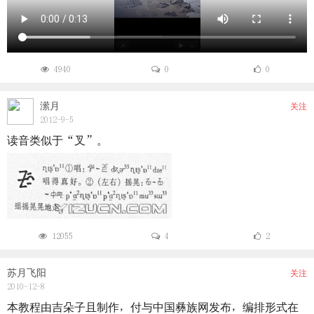
4940
0
0
潆月
关注
2012-9-5
读音类似于“叉”。
12055
4
2
苏月飞阳
关注
2010-12-8
本教程由吉朵子且制作，付与中国彝族网发布，编排形式在