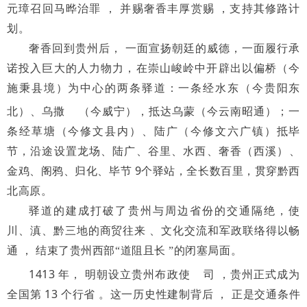
元璋召回马晔治罪
，
并赐
奢香丰厚赏赐
，支持其修路计
划。
奢香回到贵州后
，
一面宣扬
朝廷的威德
，
一面履行承
诺投入
巨大的人力物力
，在崇山峻岭中开辟出以偏桥（今
施秉县境）
为
中
心
的
两
条
驿
道
：
一
条
经
水
东（今贵阳东
北）、
乌撒
（今威
宁
），
抵达乌蒙（今云南昭通
）；
一
条经草塘（今修文县内）、
陆
广（今修文六广镇）
抵毕
节
，
沿
途设置龙场
、
陆广
、
谷里
、
水
西
、奢香（西溪）、
9
金鸡
、阁鸦
、
归化
、毕节
个驿站
，
全长数百
里
，贯穿黔西
北高原。
驿道的建成打破了贵州与周边省份的交通隔绝
，使
川、滇、黔三地的商贸往来
、文化交流和
军政联络得以畅
通
，
结束了贵州
西部
“道阻且长
”的闭塞局面。
1413
年
，
明朝设立贵州
布政
使
司
，贵州正式成为
13
全国第
个
行省
。这一历史性建制背后
，
正
是交通条件