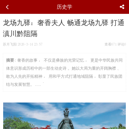
历史学
龙场九驿：奢香夫人 畅通龙场九驿 打通
滇川黔阻隔
苏月飞阳
2026-3-14 23:57
查看671
评论0
摘要
: 奢香的故事 ， 不仅是彝族的光荣记忆 ， 更是中华民族共同
体意识形成历程中的一部生动史诗 。她以大局为重的开阔胸襟 、
敢为人先的开拓精神 ， 用和平方式打通地域阻隔 ，彰显了民族团
结与发展智慧。 ... `