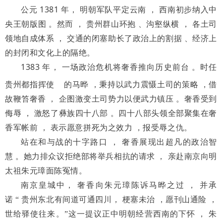
1381
公元
年
，
明朝军队平定
云南
，
西南初步纳入中
央王朝版
图
。然而
，
贵州群山环抱
、沟壑纵横
，
各土司
领地自成体系
，
交
通的闭塞助长了政治上的割据
、
经济上
的封闭和文化上的隔绝。
1383
年
，
一场政治危机将奢
香推向历史前台
。时任
贵州
都指
挥使
的马晔
，秉持以武力震慑土
司的策略
，借
故鞭笞奢香
，
企图
激变土司势力以便武力镇压
。奢
香受到
侮辱
，
激怒了彝族四十八
部
。四十八部头领全部聚集在奢
香军帐前
，
表示愿意拼死为之效
力
，报受辱之仇。
站在和与战的十字路口
，
奢
香展现出超凡的政治智
慧
。她力
排众议拒绝部将举兵相抗的请
求
，
亲赴南京向明
太祖朱元璋面
陈冤情。
南京皇城中
，
奢香向朱元璋
陈诉马晔之过
，
并承
诺
“
贵州东
北有间道可通四川
，
梗塞未治
，
愿刊山通险
，
世给驿使往来。
”这
一提议正中明朝经营西南的下
怀
，
朱