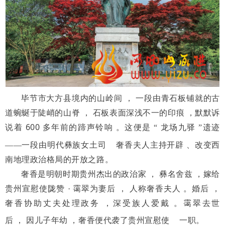
毕节市大方县境内的山岭
间
，
一段由青石板铺就的古
道蜿
蜒于陡峭的山脊
，
石板表面深浅
不一的印痕
，默默诉
600
说着
多年
前的蹄声铃响
。这便是
“
龙场九
驿
”遗迹
——一段由明代彝族
女
土司
奢香夫人主持开辟
、改变西
南地理政治格局的开放之路。
奢香是明朝时期贵州杰出的
政治家
，
彝名舍兹
，嫁给
贵州宣
慰使陇赞
·
霭翠为妻后
，
人称奢
香夫人
。婚后
，
奢香协助丈夫处理政务
，深受族人爱戴
。霭翠去
世
后
，
因儿子年幼
，奢香便代袭
了贵州
宣慰使
一职。