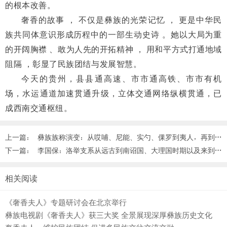
的根本改善。
奢香的故事
，
不仅是彝族的
光荣记忆
，
更是中华民
族共同体
意识形成历程中的一部生动史
诗
。她以大局为重
的开阔胸襟
、
敢为人先的开拓精神
，
用和平方
式打通地域
阻隔
，彰显了民族团
结与发展智慧。
今天的贵州
，
县县通高速
、
市市通高铁
、市市有机
场
，水运通道加速贯通升级
，
立体交通网
络纵横贯通
，已
成西南交通枢纽。
上一篇：
彝族族称演变：从哎哺、尼能、实勺、倮罗到夷人，再到彝族 ... ...
下一篇：
李国保：洛举支系从远古到南诏国、大理国时期以及来到古乌撒乌蒙区域的历史沿革 ...
相关阅读
《奢香夫人》专题研讨会在北京举行
彝族电视剧《奢香夫人》获三大奖 全景展现深厚彝族历史文化