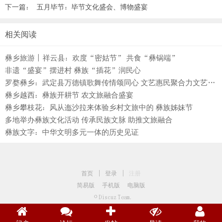
下一篇：
五月毕节：毕节文化盛会、博物盛宴
相关阅读
彝乡旅游 | 祥云县：欢度“密姑节” 共食“彝锅端”
非遗“盛宴”摆进村 彝族“插花”润民心
罗婺彝乡：武定县万德镇歌舞传情颂同心 文艺惠民聚合力文艺演出精彩上演 ...
彝乡越西：彝族开耕节 农文旅融合盛宴
彝乡攀枝花：风从迤沙拉来体验乡村文旅中的 彝族姊妹节
多地举办彝族文化活动 传承民族文脉 助推文旅融合
彝族文字：中华文明多元一体的历史见证
首页
|
登录
|
注册
简易版
手机版
电脑版
© Discuz Team.