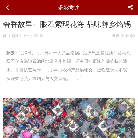
多彩贵州
奢香故里：眼看索玛花海 品味彝乡烙锅
苏月飞阳
2026-4-4 08:50
查看406
评论0
摘要
: 4月3日、4月6日，千人共品烙锅，烟火气直接拉满！活动现
场不仅有滋滋冒油的地道贵州烙锅，还有原汁原味的彝族特色演
出、非遗技艺展示，同步举办农特产品展销会，逛吃逛玩两不误，
沉浸式感受大方烟火与人文底蕴。 ... `