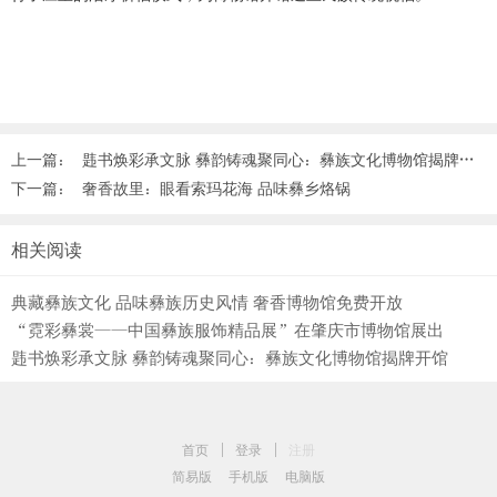
上一篇：
韪书焕彩承文脉 彝韵铸魂聚同心：彝族文化博物馆揭牌开馆
下一篇：
奢香故里：眼看索玛花海 品味彝乡烙锅
相关阅读
典藏彝族文化 品味彝族历史风情 奢香博物馆免费开放
“霓彩彝裳——中国彝族服饰精品展”在肇庆市博物馆展出
韪书焕彩承文脉 彝韵铸魂聚同心：彝族文化博物馆揭牌开馆
首页
|
登录
|
注册
简易版
手机版
电脑版