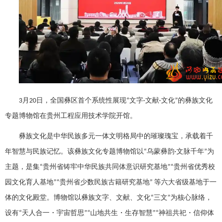
月
日，全国彝区首个系统性展现
文字
文献
文化
的彝族文化
3
20
“
·
·
”
专题博物馆在贵州工程应用技术学院开馆。
彝族文化是中华民族多元一体文明格局中的璀璨瑰宝，承载着千
年智慧与民族记忆。该彝族文化专题博物馆以
乌蒙彝韵
文脉千年
为
“
·
”
主题，是集
贵州省铸牢中华民族共同体意识研究基地
贵州省优秀校
“
”“
园文化育人基地
贵州省少数民族古籍研究基地
等六大省级基地于一
”“
”
体的文化殿堂。博物馆以彝族文字、文献、文化
三文
为核心脉络，
“
”
设有
天人合一・宇宙哲思
山地共生・生存智慧
神祖共祀・信仰体
“
”“
”“