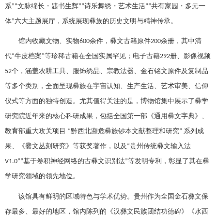
系
文脉绵长・韪书生辉
诗乐舞绣・艺术生活
共有家园・多元一
”“
”“
”“
体
六大主题展厅，系统展现彝族的历史文明与精神传承。
”
馆内收藏文物、实物
余件，彝文古籍原件
余册，其中清
600
200
代
牛皮档案
等珍稀古籍在全国实属罕见；电子古籍
册、影像视频
“
”
292
个，涵盖农耕工具、服饰绣品、宗教法器、金石铭文原件及复制品
52
等多个类别，全面呈现彝族在宇宙认知、生产生活、艺术审美、信仰
仪式等方面的独特创造。尤其值得关注的是，博物馆集中展示了彝学
研究院近年来的核心科研成果，包括全国第一部《通用彝文字典》、
教育部重大攻关项目
黔西北濒危彝族钞本文献整理和研究
系列成
“
”
果、《爨文丛刻研究》等获奖著作，以及
贵州传统彝文输入法
“
基于卷积神经网络的古彝文识别法
等发明专利，彰显了其在彝
V1.0”“
”
学研究领域的领先地位。
该馆具有鲜明的区域特色与学术优势。贵州作为全国金石彝文保
存最多、最好的地区，馆内陈列的《汉彝文民族团结功德碑》《水西