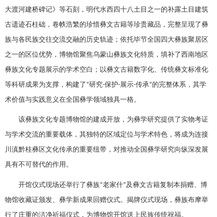
大渡河建桥碑记》等石刻，明代水西四十八土目之一的补露土目建筑
古遗迹石柱础，卷帙浩繁的珍惜彝文古籍等珍贵藏品，完整呈现了彝
族与各民族交往交流交融的历史轨迹；依托毕节全国四大彝族聚居区
之一的区位优势，博物馆聚焦乌蒙山彝族文化特质，填补了西南地区
彝族文化专题展示的学术空白；以彝文古籍数字化、传统彝文标准化
等科研成果为支撑，构建了
研究
保护
展示
传承
的完整体系，其学
“
-
-
-
”
术价值与实践意义在全国彝学领域独具一格。
该彝族文化专题博物馆的建成开放，为彝学研究提供了实物考证
与学术交流的重要载体，其独特的区域定位与学术特色，将成为连接
川滇黔桂彝区文化传承的重要纽带，对推动全国彝学研究向纵深发展
具有不可替代的作用。
开馆仪式现场还举行了彝族
老家什
及彝文古籍复制本捐赠、博
“
”
物馆收藏证颁发、彝学新成果回赠仪式。揭牌仪式现场，彝族布摩举
行了庄重的洁净祈福仪式，为博物馆开馆送上民族传统祝福。