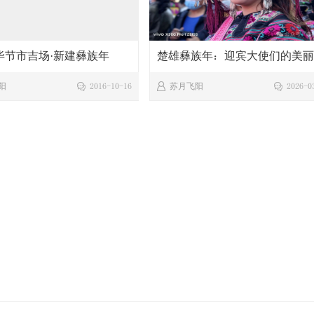
年毕节市吉场·新建彝族年
楚雄彝族年：迎宾大使们的美
届乡村彝族文化艺术节暨第
族服装
阳
2016-10-16
苏月飞阳
2026-0
山彝族青年联谊 ...