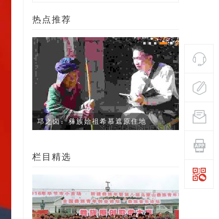
热点推荐
阿景曲古 洗涤乌蒙高原的彝族男高音
栏目精选