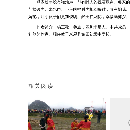
彝家过年没有鞭炮声，却有醉人的祝酒歌声。彝家的
与松涛声、泉水声、小鸟的鸣叫声相互映衬，各有韵味。
娇艳，让小伙子们更加俊朗。醉美在麻陇，幸福满彝乡。
作者简介
：
杨正毅，彝族，四川米易人。中共党员，
社签约作家。现任教于米易县第四初级中学校。
相关阅读