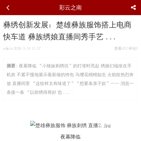
彩云之南
彝绣创新发展：楚雄彝族服饰搭上电商
快车道 彝族绣娘直播间秀手艺 ...
admin
2026-3-14 11:37
查看452
评论0
摘要
: 夜幕降临 “小辣妹刺绣坊”的灯准时亮起 绣娘们端坐在手
机前 不紧不慢地展示着新做的挎包 马缨花栩栩如生 火焰纹热烈奔
放 直播间里 “这纹样太有味道了”“想要条亲子款”…… 消息一
条接一条 “以前绣得再好 也 ... `
夜幕降临