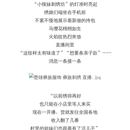
“小辣妹刺绣坊”的灯准时亮起
绣娘们端坐在手机前
不紧不慢地展示着新做的挎包
马缨花栩栩如生
火焰纹热烈奔放
直播间里
“这纹样太有味道了”“想要条亲子款”……
消息一条接一条
“以前绣得再好
也只能在小店里等人来买
现在一开播，货就发往全国各地
收入翻了几番
村里的姐妹们也跟着有了活儿干”