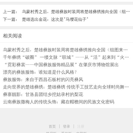
上一篇：
乌蒙村秀之后，楚雄彝族时装周将楚雄彝绣推向全国（组图来啦） ...
下一篇：
楚雄选出金花：这次是"马缨花仙子"
相关阅读
乌蒙村秀之后，楚雄彝族时装周将楚雄彝绣推向全国（组图来啦） ...
千年彝绣“破圈” 一缕文脉“联城”——从“活”起来到“火”起来的楚雄范式 ... ... ...
“霓彩彝裳——中国彝族服饰精品展”在肇庆市博物馆展出
漂亮的彝族服饰：谁知道是什么风格？
彝族服饰：来自于西昌石板村的闪亮彝风
走向世界的楚雄彝绣：楚雄彝绣 传统手工技艺走向全球时尚舞台 ...
彝寨靓影：甘洛县团结乡挖姑录村的梨花
云南彝族撒梅人的传统头饰：藏在帽檐间的民族文化密码
首页
|
登录
|
注册