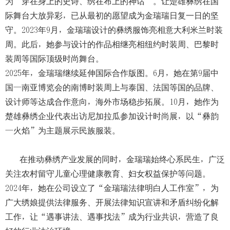
为“穿在身上的史诗、绣在布上的神话”。让楚雄彝绣在国
际舞台大放异彩，已从最初的愿望成为金瑞瑞日复一日的坚
守。2023年9月，金瑞瑞设计的彝绣服饰亮相意大利米兰时装
周。此后，她参与设计的作品相继亮相纽约时装周、巴黎时
装周等国际顶级时尚舞台。
2025年，金瑞瑞继续延伸国际合作版图。6月，她在第9届中
国—南亚博览会的南博时装周上与泰国、法国等国的品牌、
设计师等达成合作意向，海外市场稳步拓展。10月，她作为
楚雄彝绣企业代表出访尼加拉瓜参加设计时尚展，以“彝韵
—火焰”为主题展示民族服装。
在推动彝绣产业发展的同时，金瑞瑞始终心系民生，广泛
关注农村留守儿童心理健康教育、妇女权益保护等问题。
2024年，她在公司设立了“金瑞瑞法律明白人工作室”，为
广大绣娘提供法律服务、开展法律知识宣讲和矛盾纠纷化解
工作，让“遇事讲法、遇事找法”成为行业共识，营造了良