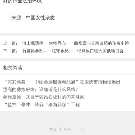
好的行业法治环境。
来源：中国女性杂志
上一篇：
滇山藏药魂 一生铸丹心——曲焕章与云南白药的传奇史诗
下一篇：
竹簧诉彝韵，一弦守乡愁——记彝族口弦大师俄地日合
相关阅读
“霓彩彝裳——中国彝族服饰精品展”在肇庆市博物馆展出
漂亮的彝族服饰：谁知道是什么风格？
彝族服饰：来自于西昌石板村的闪亮彝风
“盐神”张冲：铸就“移卤就煤”工程
首页
|
登录
|
注册