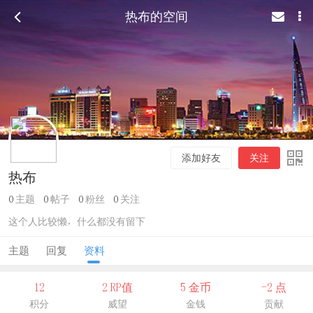
热布的空间
添加好友
关注
热布
0
主题
0
帖子
0
粉丝
0
关注
这个人比较懒，什么都没有留下
主题
回复
资料
12
2 RP值
5 金币
-2 点
积分
威望
金钱
贡献