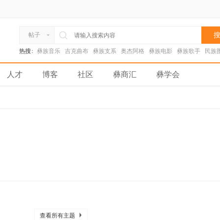
搜
帖子
热搜:
彝族音乐
吉克曲布
彝族支系
奥杰阿格
彝族电影
彝族歌手
民族
人才
博客
社区
彝商汇
彝学会
查看所有主题