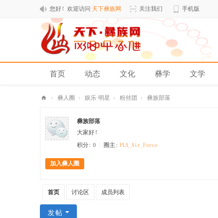
您好！欢迎访问
天下彝族网
关注我们
手机版
首页
动态
文化
彝学
文学
排行榜
›
彝人圈
›
娱乐·明星
›
粉丝团
›
彝族部落
天
彝族部落
下
大家好！
彝
积分: 0
|
圈主:
PLA_Air_Force
族
加入彝人圈
网
首页
讨论区
成员列表
发帖