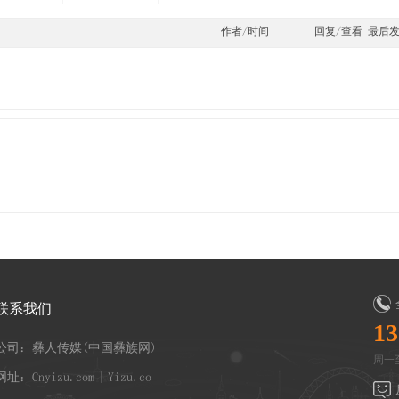
作者/时间
回复/查看
最后
联系我们
13
公司：彝人传媒(中国彝族网)
周一至
网址：Cnyizu.com | Yizu.co