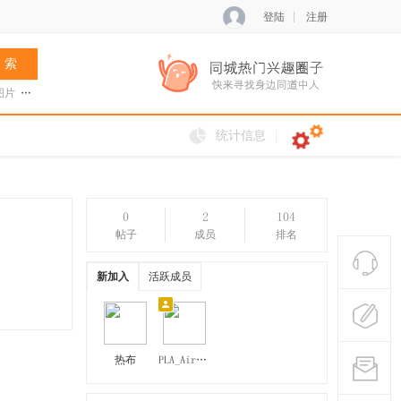
登陆
注册
 索
图片
张菊兰
阿夏新歌
火把节
统计信息
0
2
104
帖子
成员
排名
新加入
活跃成员
热布
PLA_Air_Force