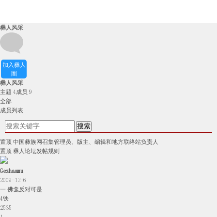
彝人风采
加入彝人
圈
彝人风采
主题
4
成员
9
全部
成员列表
置顶
中国彝族网召集管理员、版主、编辑和地方联络站负责人
置顶
彝人论坛发帖规则
Gezhaamu
2009-12-6
一 佛龛反对可是
4铁
2535