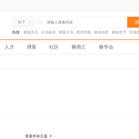
搜
帖子
热搜:
彝族音乐
吉克曲布
彝族支系
奥杰阿格
彝族电影
彝族歌手
民族
人才
博客
社区
彝商汇
彝学会
查看所有主题