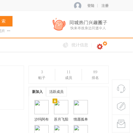
登陆
注册
 索
图片
张菊兰
阿夏新歌
火把节
统计信息
3
11
89
帖子
成员
排名
新加入
活跃成员
沙玛阿布
苏月飞阳
情愿孤单