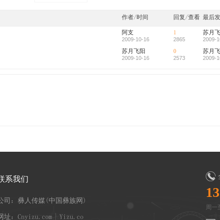
作者/时间
回复/查看
最后
阿支
1
苏月
2009-10-16
2865
2009-1
苏月飞阳
0
苏月
2009-10-16
2573
2009-1
联系我们
13
公司：彝人传媒(中国彝族网)
周一至
网址：Cnyizu.com | Yizu.co