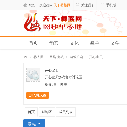
您好！欢迎访问
天下彝族网
关注我们
手机版
首页
动态
文化
彝学
文学
排行榜
›
彝人圈
›
网络·游戏
›
游戏公会
›
开心宝贝
天
开心宝贝
下
开心宝贝游戏官方讨论区
彝
积分: 0
|
圈主:
族
加入彝人圈
网
首页
讨论区
成员列表
发帖