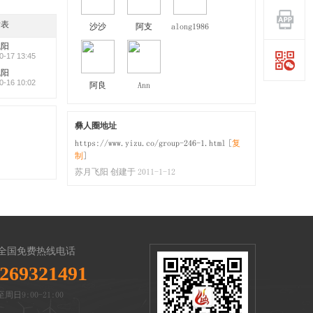
发表
沙沙
阿支
along1986
飞阳
0-17 13:45
飞阳
0-16 10:02
阿良
Ann
彝人圈地址
https://www.yizu.co/group-246-1.html
[
复
制
]
苏月飞阳 创建于 2011-1-12
全国免费热线电话
269321491
周日9:00-21:00