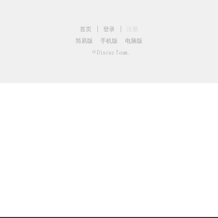
首页
|
登录
|
注册
简易版
手机版
电脑版
© Discuz Team.