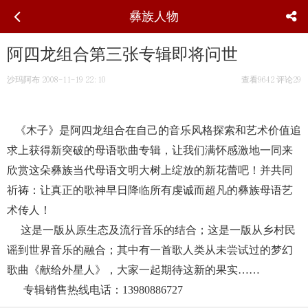
彝族人物
阿四龙组合第三张专辑即将问世
沙玛阿布
2008-11-19 22:10
查看9642
评论29
《木子》是阿四龙组合在自己的音乐风格探索和艺术价值追
求上获得新突破的母语歌曲专辑，让我们满怀感激地一同来
欣赏这朵彝族当代母语文明大树上绽放的新花蕾吧！并共同
祈祷：让真正的歌神早日降临所有虔诚而超凡的彝族母语艺
术传人！
这是一版从原生态及流行音乐的结合；这是一版从乡村民
谣到世界音乐的融合；其中有一首歌人类从未尝试过的梦幻
歌曲《献给外星人》，大家一起期待这新的果实……
专辑销售热线电话：13980886727