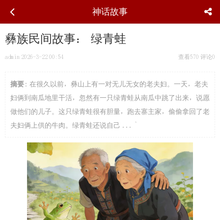
神话故事
彝族民间故事： 绿青蛙
admin
2026-3-22 00:54
查看570
评论0
摘要
: 在很久以前，彝山上有一对无儿无女的老夫妇。一天，老夫
妇俩到南瓜地里干活，忽然有一只绿青蛙从南瓜中跳了出来，说愿
做他们的儿子。这只绿青蛙很有胆量，跑去寨主家，偷偷拿回了老
夫妇俩上供的牛肉。绿青蛙还说自己 ... `