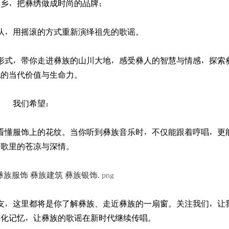
家乡，把彝绣做成时尚的品牌；
队，用摇滚的方式重新演绎祖先的歌谣。
形式，带你走进彝族的山川大地，感受彝人的智慧与情感，探索
化的当代价值与生命力。
我们希望：
：印象大方
精神回归的守护者——对话黔西
看懂服饰上的花纹。当你听到彝族音乐时，不仅能跟着哼唱，更
仁县野
懂歌里的苍凉与深情。
友，这里都将是你了解彝族、走近彝族的一扇窗。关注我们，让
文化记忆，让彝族的歌谣在新时代继续传唱。