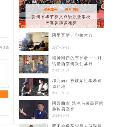
多彩贵州
苏月飞阳
|
贵州省毕节彝文双语职业学校
应邀参加多地彝
阿里瓦萨：印象大方
与评论
2017-09-14
精神回归的守护者——对
话黔西南州兴仁县野
2012-03-28
邛之卤：彝族始祖希慕遮
原住地
2011-09-28
论
阿景曲古 洗涤乌蒙高原的
彝族男高音
2015-11-07
我不会像某些彝人做误导