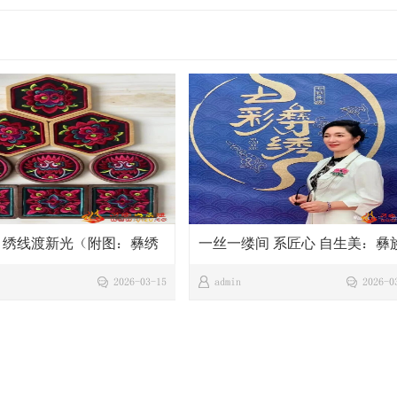
| 绣线渡新光（附图：彝绣
一丝一缕间 系匠心 自生美：彝
巧手绣娘丁兰英
2026-03-15
admin
2026-0