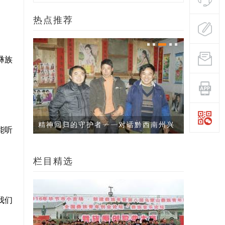
热点推荐
彝族
南州兴
邛之卤：彝族始祖希慕遮原住地
阿景曲古
能听
栏目精选
我们