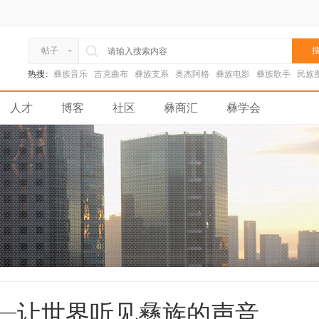
搜
帖子
热搜:
彝族音乐
吉克曲布
彝族支系
奥杰阿格
彝族电影
彝族歌手
民族
人才
博客
社区
彝商汇
彝学会
—让世界听见彝族的声音