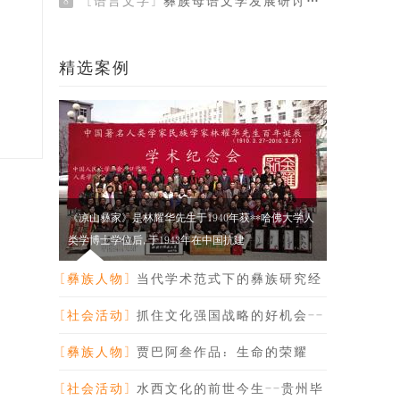
[语言文字]
彝族母语文学发展研讨会纪要
8
精选案例
《凉山彝家》是林耀华先生于1940年获**哈佛大学人
类学博士学位后,于1943年在中国抗建
[彝族人物]
当代学术范式下的彝族研究经
典-纪念林耀华
[社会活动]
抓住文化强国战略的好机会--
贵州副省长禄智
[彝族人物]
贾巴阿叁作品：生命的荣耀
[社会活动]
水西文化的前世今生--贵州毕