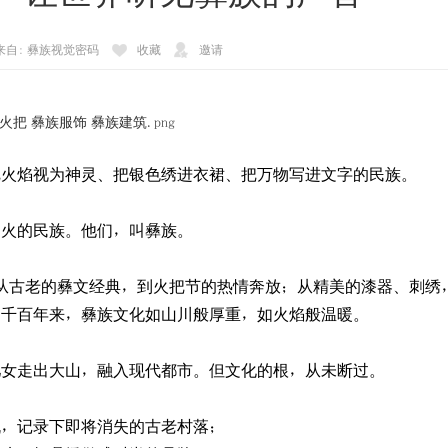
 来自: 彝族视觉密码
收藏
邀请
把火焰视为神灵、把银色绣进衣裙、把万物写进文字的民族。
是火的民族。他们，叫彝族。
从古老的彝文经典，到火把节的热情奔放；从精美的漆器、刺绣
…千百年来，彝族文化如山川般厚重，如火焰般温暖。
儿女走出大山，融入现代都市。但文化的根，从未断过。
机，记录下即将消失的古老村落；