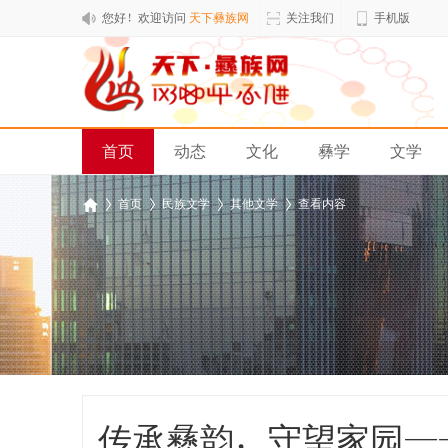
您好！欢迎访问
天下彝族网
关注我们
手机版
首页
动态
文化
彝学
文学
排行榜
›
首页
›
民族文学
›
其他文学
›
查看内容
天
下
彝
族
网
传承彝韵，守望家园—