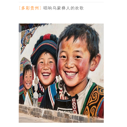
节市人大主任安
[多彩贵州]
唱响乌蒙彝人的欢歌