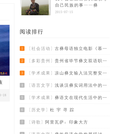
自己民族的事——彝
2015-07-15
阅读排行
[社会活动]
古彝母语独立电影《慕俄格往事》演员征集令
1
[多彩贵州]
贵州省毕节彝文双语职业学校应邀参加多地彝
2
[学术成果]
凉山彝文输入法完整安装版
3
族
[语言文字]
浅谈汉彝实词用法中的几个问题
4
3-18
[学术成果]
彝语文在现代生活中的使用、传承与发展
5
[历史学]
杜 宇 寻 踪
6
[诗歌]
阿里瓦萨：印象大方
7