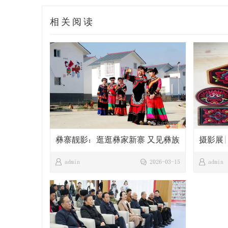
相关阅读
彝寨靓影：逛逛彝家新寨 又见彝族
摄影展
服饰之美
文创）
admin
2026-03-15
admin