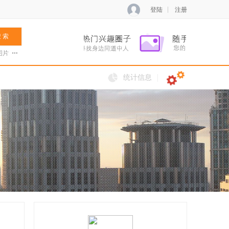
登陆
注册
 索
图片
张菊兰
阿夏新歌
火把节
统计信息