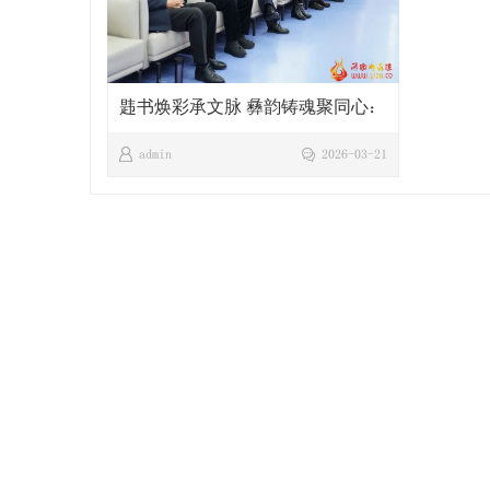
韪书焕彩承文脉 彝韵铸魂聚同心：
彝族文化博物馆揭牌开馆
admin
2026-03-21