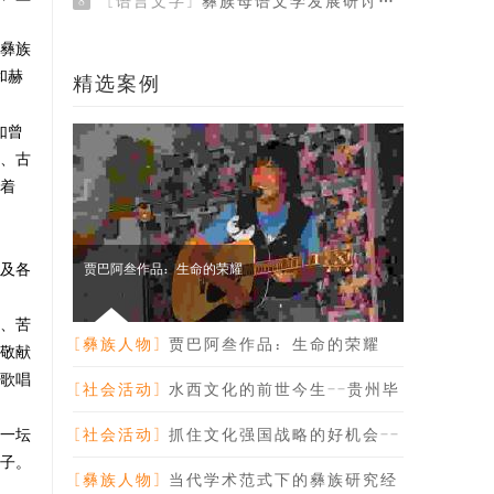
[语言文字]
彝族母语文学发展研讨会纪要
8
彝族
和赫
精选案例
如曾
、古
着
及各
贾巴阿叁作品：生命的荣耀
、苦
[彝族人物]
贾巴阿叁作品：生命的荣耀
敬献
歌唱
[社会活动]
水西文化的前世今生--贵州毕
一坛
节市人大主任安
[社会活动]
抓住文化强国战略的好机会--
子。
贵州副省长禄智
[彝族人物]
当代学术范式下的彝族研究经