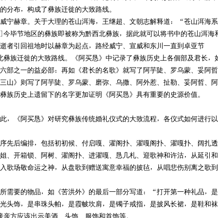
的分布，构成了彝族迁徙的大致路线。
宁赫章。关于大理的苍山洱海，王继超、文朝志解释道：“苍山洱海系
3]今毕节地区的彝族即被称为黔西北彝族，据此就可以将书中的苍山洱海
逝者引回祖地时以赫章为起点，路经威宁、宣威和东川一直到卓亚节
西北彝族迁徙的大致路线。《阿买恳》中记录了彝族历史上各個部及君长，
六部之一的益必部；再如《君长的名歌》就写了阿芋陡、罗乌蒙、妥阿哲
三山》则写了阿芋陡、罗乌蒙、磨弥、乌撒、阿外惹、扯勒、妥阿哲、阿
彝族历史上遗留下的名字更加证明《阿买恳》具有重要的史源价值。
，《阿买恳》对研究彝族传统婚礼仪式的大致流程，各仪式如何进行以
序先后编排，包括初初候、付启嘎、濯阁扑、濯嘎阁扑、濯嘎扑、阔扎透
姐、开箱锁、阿树、濯阁扑、进濯嘎、恳几札、迎歌神和许沽，从延引和
入歌场敬命运之神，从盘歌到赠送寓意幸福的披毡，从唱悲伤别离之歌到
需要的物品，如《苦洪外》的最后一部分写道：“打开第一种礼品，是
光头饰，是串珠头帕，是霞帔坎肩，是镯子戒指，是披风长裙，是鞋和袜
台接亲方应该出示美酒、头饰、服饰和首饰等。