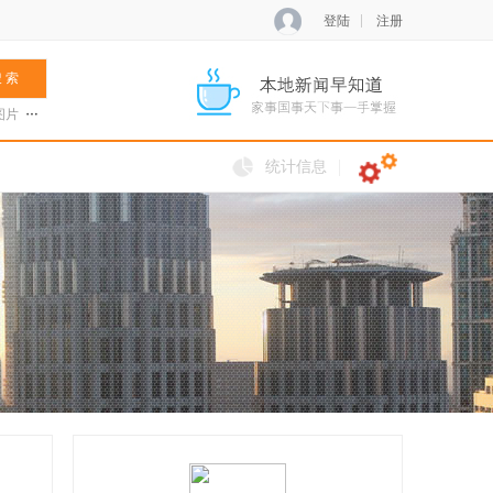
登陆
注册
 索
图片
张菊兰
阿夏新歌
火把节
统计信息