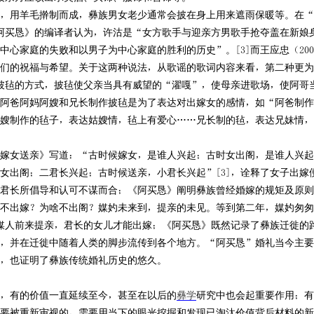
，用羊毛擀制而成，彝族男女老少通常会披在身上用来遮雨保暖等。在“
阿买恳》的编译者认为，许沽是“女方歌手与迎亲方男歌手抢夺盖在新娘
心家庭的失败和以男子为中心家庭的胜利的历史”。[3]而王应忠（200
们的祝福与希望。关于这两种说法，从歌谣的歌词内容来看，第二种更为
作披毡的方式，披毡使父亲当具有威望的“濯嘎”，使母亲进歌场，使阿哥
阿爸阿妈阿嫂和兄长制作披毡是为了表达对出嫁女的感情，如“阿爸制作
嫂制作的毡子，表达姑嫂情，毡上有爱心……兄长制的毡，表达兄妹情，
女送亲》写道：“古时候嫁女，是谁人兴起；古时女出阁，是谁人兴起
女出阁；二君长兴起；古时候送亲，小君长兴起”[3]，诠释了女子出嫁
君长所倡导和认可不谋而合；《阿买恳》阐明彝族曾经婚嫁的规矩及原则
不出嫁？为啥不出阁？媒妁未来到，提亲的未见。等到第二年，媒妁匆匆
有媒人前来提亲，君长的女儿才能出嫁；《阿买恳》既然记录了彝族迁徙的
，并在迁徙中随着人类的脚步流传到各个地方。“阿买恳”婚礼当今主要
，也证明了彝族传统婚礼历史的悠久。
，有的价值一直延续至今，甚至在以后的
彝学
研究中也会起重要作用；有
要被重新审视的，需要用当下的眼光挖掘和发现已淘汰价值背后材料的新