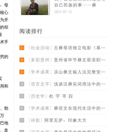
，母
自己民族的事——彝
2015-07-15
核心
为开
的却
阅读排行
段
术手
[社会活动]
古彝母语独立电影《慕俄格往事》演员征集令
1
穷的
[多彩贵州]
贵州省毕节彝文双语职业学校应邀参加多地彝
2
[学术成果]
凉山彝文输入法完整安装版
3
买
[语言文字]
浅谈汉彝实词用法中的几个问题
4
局和
[历史学]
杜 宇 寻 踪
5
、勃
[学术成果]
彝语文在现代生活中的使用、传承与发展
6
万
[诗歌]
阿里瓦萨：印象大方
7
巴地
、盘