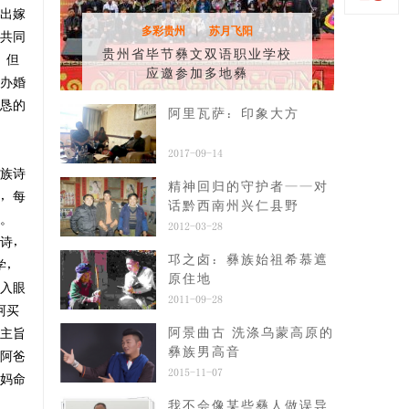
出嫁
多彩贵州
苏月飞阳
|
共同
贵州省毕节彝文双语职业学校
。但
应邀参加多地彝
办婚
恳的
阿里瓦萨：印象大方
2017-09-14
族诗
精神回归的守护者——对
，每
话黔西南州兴仁县野
。
2012-03-28
诗，
邛之卤：彝族始祖希慕遮
学，
原住地
入眼
2011-09-28
阿买
阿景曲古 洗涤乌蒙高原的
主旨
彝族男高音
阿爸
2015-11-07
妈命
我不会像某些彝人做误导