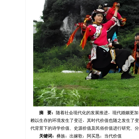
邀参加
阿里瓦萨：印象大方
精神回归
仁县野
摘 要：
随着社会现代化的发展推进，现代婚姻更加
赖以生存的环境发生了变迁，其时代价值也随之发生了变
代背景下的诗学价值、史源价值及民俗价值进行研究、分
关键词：
彝族；出嫁歌；阿买恳；当代价值