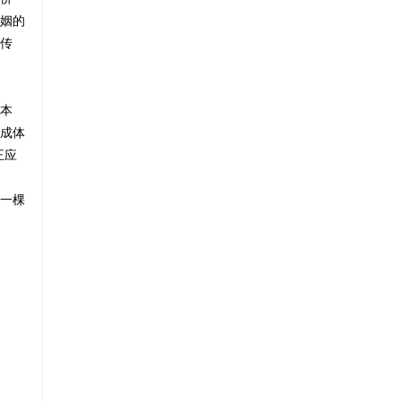
姻的
传
本
和成体
王应
一棵