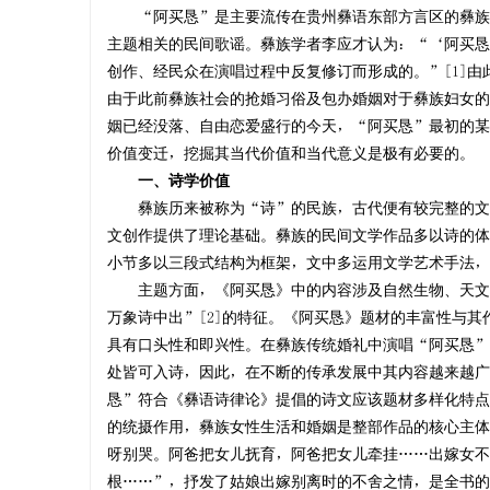
“阿买恳”是主要流传在贵州彝语东部方言区的彝族民
主题相关的民间歌谣。彝族学者李应才认为：“‘阿买恳
创作、经民众在演唱过程中反复修订而形成的。”[1]
由于此前彝族社会的抢婚习俗及包办婚姻对于彝族妇女的
姻已经没落、自由恋爱盛行的今天，“阿买恳”最初的某
价值变迁，挖掘其当代价值和当代意义是极有必要的。
一、诗学价值
彝族历来被称为“诗”的民族，古代便有较完整的文艺
文创作提供了理论基础。彝族的民间文学作品多以诗的体
小节多以三段式结构为框架，文中多运用文学艺术手法，
主题方面，《阿买恳》中的内容涉及自然生物、天文地
万象诗中出”[2]的特征。《阿买恳》题材的丰富性与
具有口头性和即兴性。在彝族传统婚礼中演唱“阿买恳”
处皆可入诗，因此，在不断的传承发展中其内容越来越广
恳”符合《彝语诗律论》提倡的诗文应该题材多样化特点
的统摄作用，彝族女性生活和婚姻是整部作品的核心主体
呀别哭。阿爸把女儿抚育，阿爸把女儿牵挂……出嫁女不
根……”，抒发了姑娘出嫁别离时的不舍之情，是全书的