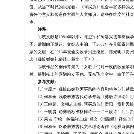
值。从当下时代的眼光看，《阿买恳》包含丰富多样的文
责任与意义和传递多方面的人文知识，这些多维度的社会
承。
注释：
①该文献是1984年以来，陈卫军和阿洛兴德等彝族学
子，后期由王继超，文朝志主编，于2002年在贵阳贵
系的文献，在2013年被全文收录到王继超、陈光明《贵
忠《彝族婚嫁礼俗经：彝文（下）》。
②该作品的创作背景为“女歌手们对一夜的歌至黎明，
树，摇到枝上的喜鹊站立不稳，无奈飞向空中，由于即兴
参考文献：
[1]李应才.彝族出嫁歌阿买恳的内容和特色[N].赫章彝
[2]何积全.浅谈彝族古代诗学专著《彝语诗律论》[J].
[3]王继超，文朝志主编.阿买恳[M].贵阳：贵州民族出
[4]王明贵.论彝语标准格律诗——“三段诗”[J].贵阳
[5]果吉·宁哈，岭福祥主编.彝文《指路经》译集[M].
[6]何积全.略谈彝族古代文艺理论著作《论彝诗体例》[J
[7]康健，王治新，王子尧，何积全.彝族古代文论[M]