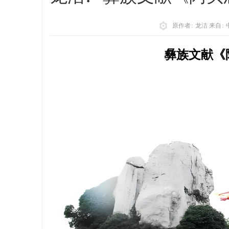
原作者: 龙洁 来自:
彝族文献《