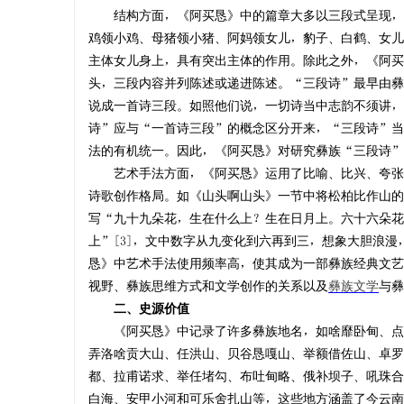
结构方面，《阿买恳》中的篇章大多以三段式呈现，如
鸡领小鸡、母猪领小猪、阿妈领女儿，豹子、白鹤、女儿
主体女儿身上，具有突出主体的作用。除此之外，《阿买
头，三段内容并列陈述或递进陈述。“三段诗”最早由彝
说成一首诗三段。如照他们说，一切诗当中志韵不须讲，
诗”应与“一首诗三段”的概念区分开来，“三段诗”当
法的有机统一。因此，《阿买恳》对研究彝族“三段诗”
艺术手法方面，《阿买恳》运用了比喻、比兴、夸张、
诗歌创作格局。如《山头啊山头》一节中将松柏比作山的
写“九十九朵花，生在什么上？生在日月上。六十六朵花
上”[3]，文中数字从九变化到六再到三，想象大胆浪
恳》中艺术手法使用频率高，使其成为一部彝族经典文艺
视野、彝族思维方式和文学创作的关系以及
彝族文学
与彝
二、史源价值
《阿买恳》中记录了许多彝族地名，如啥靡卧甸、点苍
弄洛啥贡大山、任洪山、贝谷恳嘎山、举额借佐山、卓罗
都、拉甫诺求、举任堵勾、布吐甸略、俄补坝子、吼珠合
白海、安甲小河和可乐舍扎山等，这些地方涵盖了今云南