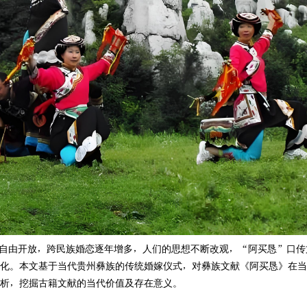
的守护者——对话黔西南州兴
邛之卤：彝族始祖希慕遮原住地
自由开放，跨民族婚恋逐年增多，人们的思想不断改观，“阿买恳”口传
化。本文基于当代贵州彝族的传统婚嫁仪式，对彝族文献《阿买恳》在当
析，挖掘古籍文献的当代价值及存在意义。