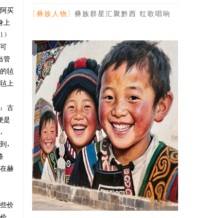
阿买
典-纪念林耀华
[彝族人物]
彝族群星汇聚黔西 红歌唱响
身上
乌蒙磅礴【图】
1）
可
当管
的毡
毡上
；古
便是
，
到，
路
在赫
些价
价