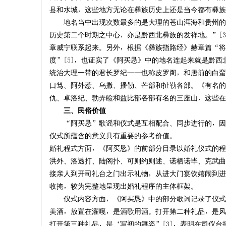
县和水城，这些地方无论在彝族历史上还是当今都有彝族
地名当中出现次数最多的是大理的苍山洱海和贵州的威
历史第二个时期之中心，亦是黔西北彝族的发祥地。”[
章威宁联系起来。另外，根据《彝族指路经》赫章篇“将
度”[5]，也证实了《阿买恳》中的地名连起来就是黔
统治大理一带的君长罗纪——也称皮罗阁，和唐前的白蛮
口笃、阿外惹、乌撒、播勒、芒部和扯勒各部。《有名的
仇、卓洛纪、勃弄睑和益比部各部有名的三座山，这些在
三、民俗价值
“阿买恳”歌谣和仪式是互相配合、同步进行的，因此
仪式所蕴含的意义具有重要的参考价值。
婚礼程式方面，《阿买恳》的前部分目录以婚礼仪式的程
洪外、洛透打、陆阁扑、可则约则述、诺栖诺毕、克武曲
接亲人到开司礼台之门出示礼物，从进大门宴饮嬉闹到进
收掩，较为完整地呈现出婚礼程序的主体框架。
仪式内容方面，《阿买恳》中的部分歌词记录了仪式所
美酒，放置在濯嘎，是酒歌用酒。打开第二种礼品，是风
打开第三种礼品，是‘写初的舞姿”[3]，表明在司仪