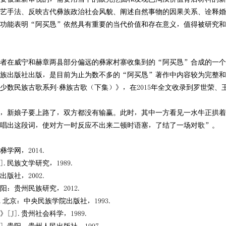
艺手法、反映古代彝族政治社会风貌、阐述自然事物的因果关系、诠释婚
功能表明“阿买恳”依然具有重要的当代价值和存在意义，值得被研究和
者在威宁和赫章两县部分偏远的彝家村寨收集到的“阿买恳”合成的一个
州民族出版社出版，是目前为止为数不多的“阿买恳”著作中内容较为完整
州少数民族古歌系列·彝族古歌（下集）》，在2015年全文收录到罗世荣、
新娘子要上路了，双方都没有输赢。此时，其中一方看见一水牛正拱着
唱出这段词，使对方一时反应不出来二顿时语塞，了结了一场对歌”。
学网，2014.
民族文学研究，1989.
版社，2002.
：贵州民族研究，2012.
北京：中央民族学院出版社，1993.
].贵州社会科学，1989.
.贵阳：贵州人民出版社，1997.