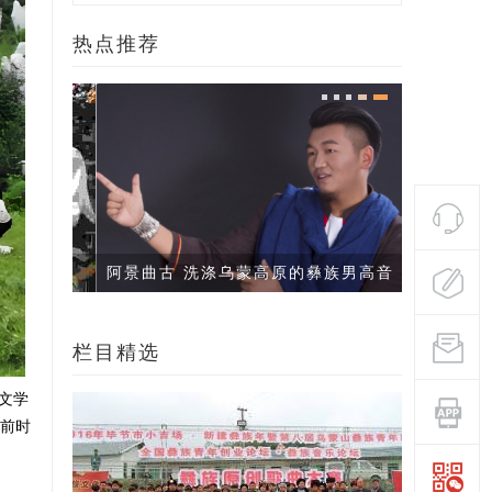
热点推荐
阿景曲古 洗涤乌蒙高原的彝族男高音
栏目精选
文学
前时