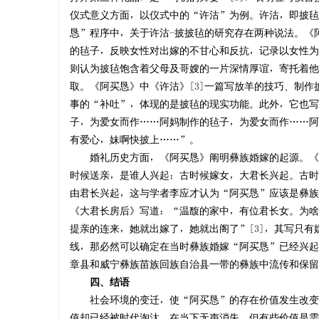
仪式意义方面，以仪式中的“许沽”为例。许沽，即披毡
恳”程序中，关于许沽-披披毡的研究存在两种说法。《
的毡子，反映女性对出嫁的不甘心和反抗，记录以女性为中
则认为披毡饱含着父母及哥嫂的一片深情厚谊，寄托着他
取。《阿买恳》中《许沽》[3]一篇写放羊的技巧、制
事的“补吐”，体现的是披毡的现实功能。此外，它也写
子，为爱女而作……阿妈制作的毡子，为爱女而作……阿
有爱心，妹啊快披上……”。
婚礼历史方面，《阿买恳》阐明彝族婚嫁的起源。《嫁
时候送亲，是谁人兴起；古时候嫁女，大君长兴起。古时
由君长兴起，这与学者李应才认为“阿买恳”应该是彝族
《大君长房后》写道：“温馥的家中，有位君长女。为啥
提亲的连来，她就出嫁了，她就出阁了”[3]，其写只
线，那必然可以确定在当时彝族婚嫁“阿买恳”已经兴起
章县和威宁彝族苗族回族自治县一带的彝族中流传和保留
四、结语
社会环境的变迁，使“阿买恳”的存在价值发生改变
值却已经被时代淘汰，在当下无声消失，但有些价值是需