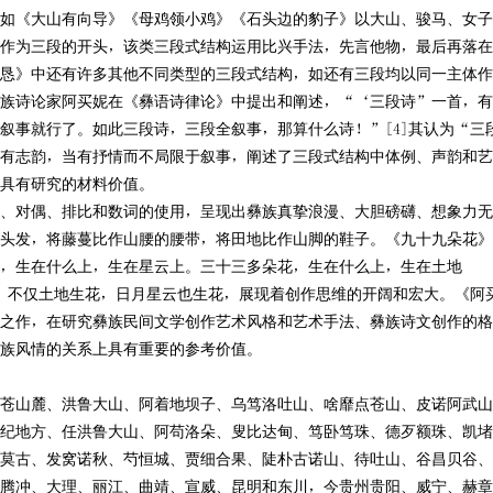
《大山有向导》《母鸡领小鸡》《石头边的豹子》以大山、骏马、女子
作为三段的开头，该类三段式结构运用比兴手法，先言他物，最后再落在
恳》中还有许多其他不同类型的三段式结构，如还有三段均以同一主体作
族诗论家阿买妮在《彝语诗律论》中提出和阐述，“‘三段诗”一首，有
叙事就行了。如此三段诗，三段全叙事，那算什么诗！”[4]其认为“三
有志韵，当有抒情而不局限于叙事，阐述了三段式结构中体例、声韵和艺
具有研究的材料价值。
对偶、排比和数词的使用，呈现出彝族真挚浪漫、大胆磅礴、想象力无
头发，将藤蔓比作山腰的腰带，将田地比作山脚的鞋子。《九十九朵花》
，生在什么上，生在星云上。三十三多朵花，生在什么上，生在土地
漫，不仅土地生花，日月星云也生花，展现着创作思维的开阔和宏大。《阿
之作，在研究彝族民间文学创作艺术风格和艺术手法、彝族诗文创作的格
族风情的关系上具有重要的参考价值。
山麓、洪鲁大山、阿着地坝子、乌笃洛吐山、啥靡点苍山、皮诺阿武山
纪地方、任洪鲁大山、阿苟洛朵、叟比达甸、笃卧笃珠、德歹额珠、凯堵
莫古、发窝诺秋、芍恒城、贾细合果、陡朴古诺山、待吐山、谷昌贝谷、
腾冲、大理、丽江、曲靖、宣威、昆明和东川，今贵州贵阳、威宁、赫章