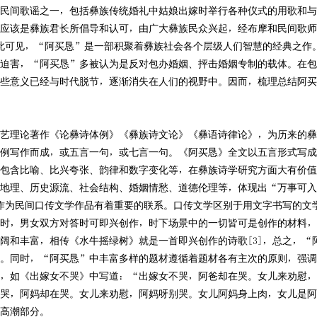
间歌谣之一，包括彝族传统婚礼中姑娘出嫁时举行各种仪式的用歌和与
应该是彝族君长所倡导和认可，由广大彝族民众兴起，经布摩和民间歌师
由此可见，“阿买恳”是一部积聚着彝族社会各个层级人们智慧的经典之作
迫害，“阿买恳”多被认为是反对包办婚姻、抨击婚姻专制的载体。在包
些意义已经与时代脱节，逐渐消失在人们的视野中。因而，梳理总结阿买
理论著作《论彝诗体例》《彝族诗文论》《彝语诗律论》，为历来的彝
例写作而成，或五言一句，或七言一句。《阿买恳》全文以五言形式写成
包含比喻、比兴夸张、韵律和数字变化等，在彝族诗学研究方面大有价值
理、历史源流、社会结构、婚姻情愁、道德伦理等，体现出“万事可入
其作为民间口传文学作品有着重要的联系。口传文学区别于用文字书写的文
时，男女双方对答时可即兴创作，时下场景中的一切皆可是创作的材料，
阔和丰富，相传《水牛摇绿树》就是一首即兴创作的诗歌[3]，总之，“
。同时，“阿买恳”中丰富多样的题材遵循着题材各有主次的原则，强调
，如《出嫁女不哭》中写道：“出嫁女不哭，阿爸却在哭。女儿来劝慰，
哭，阿妈却在哭。女儿来劝慰，阿妈呀别哭。女儿阿妈身上肉，女儿是阿
高潮部分。