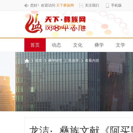
您好！欢迎访问
天下彝族网
关注我们
手机版
首页
动态
文化
彝学
文学
排行榜
›
首页
›
彝学研究
›
民俗学
›
查看内容
天
下
彝
族
网
龙洁：彝族文献《阿买