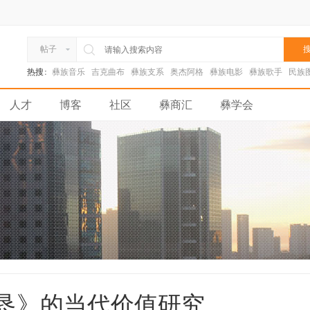
搜
帖子
热搜:
彝族音乐
吉克曲布
彝族支系
奥杰阿格
彝族电影
彝族歌手
民族
人才
博客
社区
彝商汇
彝学会
恳》的当代价值研究