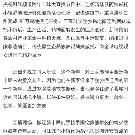
央视财经频道跨年全球大直播节目中，连线晴隆县阿妹戚托
小镇易地搬迁群众迎新活动现场。记者连线中，重点展现贵
州完成188万易地搬迁任务，三宝群众整乡易地搬迁到阿妹戚
托小镇后，生产生活、精神面貌发生的巨大变化。新市民们
将农村产业革命中种植天麻、薏仁米等生活细节，编排进国
家非遗项目、传统原生态彝族舞蹈阿妹戚托，向全球电视观
众进行了精彩展示。
正如央视主持人所说，这个新年，对三宝彝族乡搬迁新
市民来说意义非凡，因为他们在新家迎来了整乡搬迁后的第
一个新年。通过整乡易地扶贫搬迁，当地老乡住进了县城附
近的阿妹戚托小镇，居住条件更好，发展潜力更大，就业、
就学、就医更加方便。
直播现场，搬迁新市民们手拉手围绕熊熊燃烧的篝火载
歌载舞跨年迎新。阿妹戚托小镇作为易地扶贫搬迁安置点的