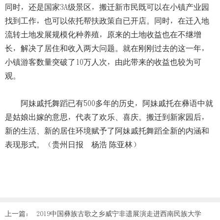
同时，还是国家3A级景区，搬迁新市民既可以在小镇产业园
找到工作，也可以依托帮扶政策自已开店。同时，在迁入地
流转土地发展规模化种养殖，原来的土地收益也在不继增
长，解决了居住和收入两大问题。就在刚刚过去的这一年，
小镇游客数量突破了10万人次，由此带来的收益也较为可
观。
阿妹戚托舞蹈已有500多年的历史，阿妹戚托在彝语中就
是姑娘出嫁的意思，代表了欢乐、喜庆。搬迁到新家园后，
新的生活、新的居住环境赋予了阿妹戚托舞蹈全新的内涵和
表现形式。（贵州日报 杨浩 陈亚林）
上一篇：
2019中国彝族古歌之乡威宁非遗展演走进西南民族大学