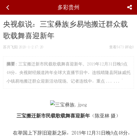
多彩贵州
央视叙说：三宝彝族乡易地搬迁群众载
歌载舞喜迎新年
苏月飞阳
2020-1-2 17:20
查看5473
评论0
摘要
: 三宝搬迁新市民载歌载舞喜迎新年。2019年12月31日晚9点
48分，央视财经频道跨年全球大直播节目中，连线晴隆县阿妹戚托
小镇易地搬迁群众迎新活动现场。记者连线中，重点 ... ... `
三宝搬迁新市民载歌载舞喜迎新年
（陈亚林 摄）
在举国上下辞旧迎新之际，2019年12月31日晚9点48分，