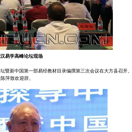
彝汉易学高峰
论坛现场
论坛暨新中国第一部易经教材目录编撰第三次会议在大方县召开
：印象大方
精神回归的守护者——对话黔西
长陈萍致欢迎辞。
仁县野