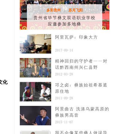
多彩贵州
苏月飞阳
|
贵州省毕节彝文双语职业学校
应邀参加多地彝
阿里瓦萨：印象大方
2017-09-14
精神回归的守护者——对
话黔西南州兴仁县野
2012-03-28
文化
邛之卤：彝族始祖希慕遮
原住地
2011-09-28
阿景曲古 洗涤乌蒙高原的
彝族男高音
2015-11-07
我不会像某些彝人做误导