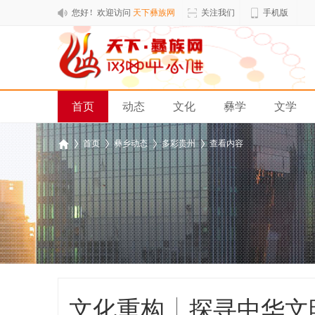
您好！欢迎访问
天下彝族网
关注我们
手机版
首页
动态
文化
彝学
文学
排行榜
›
首页
›
彝乡动态
›
多彩贵州
›
查看内容
天
下
彝
族
网
文化重构 | 探寻中华