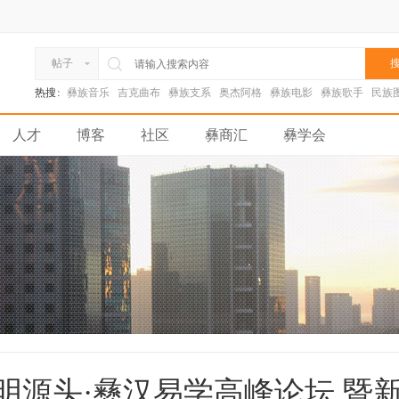
搜
帖子
热搜:
彝族音乐
吉克曲布
彝族支系
奥杰阿格
彝族电影
彝族歌手
民族
人才
博客
社区
彝商汇
彝学会
文明源头·彝汉易学高峰论坛 暨