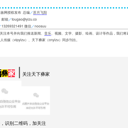
彝族网授权发布 总编
／
苏月飞阳
邮箱
／
tougao@yizu.co
／
13269321491 微信
／
noosuu
您关注本号并向我们推送新闻、
音乐
、视频、文学、摄影、绘画、设计等作品，我们将
人传媒（vipyizu）
、天下彝家（cnyizu）
同步刊出。
∣
下
彝
家
关注天下彝家
按，识别二维码，加关注