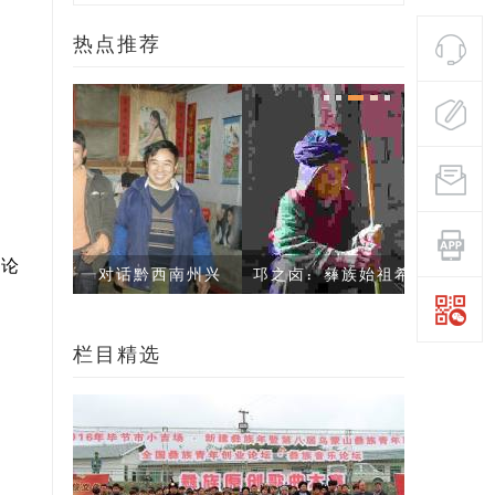
热点推荐
。
论
南州兴
邛之卤：彝族始祖希慕遮原住地
阿景曲古
栏目精选