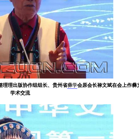
整理理出版协作组组长、贵州省
彝学
会原会长禄文斌在会上作彝
学术交流