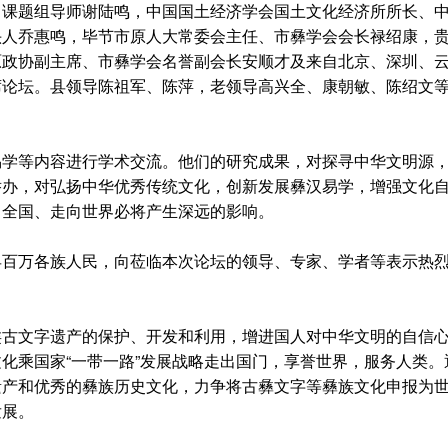
》课题组导师谢陆鸣，中国国土经济学会国土文化经济所所长、
头人乔惠鸣，毕节市原人大常委会主任、市彝学会会长禄绍康，
原政协副主席、市彝学会名誉副会长安顺才及来自北京、深圳、
席论坛。县领导陈祖军、陈萍，老领导高兴全、康朝敏、陈绍文
等内容进行学术交流。他们的研究成果，对探寻中华文明源
举办，对弘扬中华优秀传统文化，创新发展彝汉易学，增强文化
向全国、走向世界必将产生深远的影响。
万各族人民，向莅临本次论坛的领导、专家、学者等表示热
文字遗产的保护、开发和利用，增进国人对中华文明的自信
化乘国家“一带一路”发展战略走出国门，享誉世界，服务人类。
遗产和优秀的彝族历史文化，力争将古彝文字等彝族文化申报为
发展。