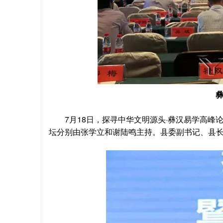
7月18日，探寻中华文明源头·彝汉易学高峰
贵州省毕节彝文双语职业学校应邀参加
阿里瓦萨
坛分别由张学立和谢陆鸣主持。县委副书记、县
多地彝