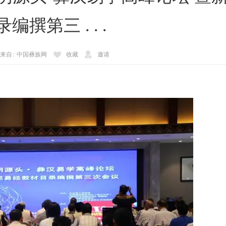
编撰第三 ...
 来自: 中国彝族网
收藏
邀请