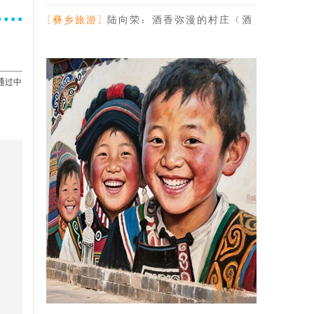
节市人大主任安
[彝乡旅游]
陆向荣：酒香弥漫的村庄（酒
乡格登）
通过中