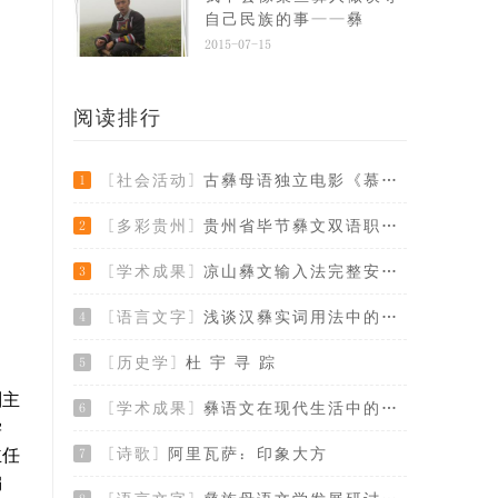
自己民族的事——彝
2015-07-15
阅读排行
[社会活动]
古彝母语独立电影《慕俄格往事》演员征集令
1
[多彩贵州]
贵州省毕节彝文双语职业学校应邀参加多地彝
2
[学术成果]
凉山彝文输入法完整安装版
3
[语言文字]
浅谈汉彝实词用法中的几个问题
4
[历史学]
杜 宇 寻 踪
5
副主
[学术成果]
彝语文在现代生活中的使用、传承与发展
6
学
主任
[诗歌]
阿里瓦萨：印象大方
7
编