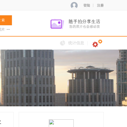
登陆
注册
 索
图片
张菊兰
阿夏新歌
火把节
统计信息
新