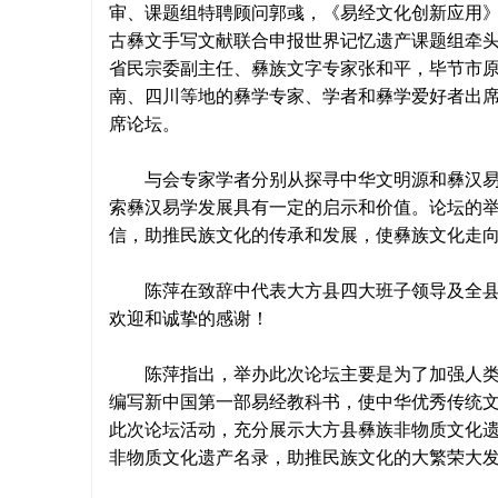
审、课题组特聘顾问郭彧，《易经文化创新应用
古彝文手写文献联合申报世界记忆遗产课题组牵
省民宗委副主任、彝族文字专家张和平，毕节市
南、四川等地的彝学专家、学者和彝学爱好者出
席论坛。
与会专家学者分别从探寻中华文明源和彝汉易学
索彝汉易学发展具有一定的启示和价值。论坛的
信，助推民族文化的传承和发展，使彝族文化走
陈萍在致辞中代表大方县四大班子领导及全县百
欢迎和诚挚的感谢！
陈萍指出，举办此次论坛主要是为了加强人类古
编写新中国第一部易经教科书，使中华优秀传统文
此次论坛活动，充分展示大方县彝族非物质文化
非物质文化遗产名录，助推民族文化的大繁荣大