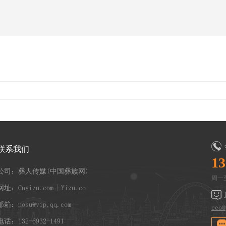
联系我们
13
公司：彝人传媒(中国彝族网)
周一至
网址：Cnyizu.com | Yizu.co
邮箱：nosu@vip.qq.com
ceo@
电话：132-6932-1491