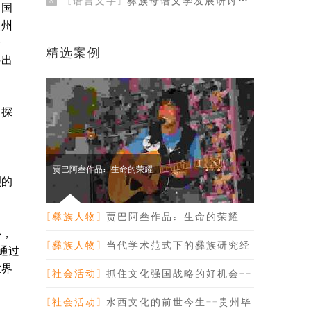
[语言文字]
彝族母语文学发展研讨会纪要
8
中国
贵州
云
精选案例
等出
，探
自
贾巴阿叁作品：生命的荣耀
烈的
[彝族人物]
贾巴阿叁作品：生命的荣耀
心，
[彝族人物]
当代学术范式下的彝族研究经
通过
世界
典-纪念林耀华
[社会活动]
抓住文化强国战略的好机会--
贵州副省长禄智
[社会活动]
水西文化的前世今生--贵州毕