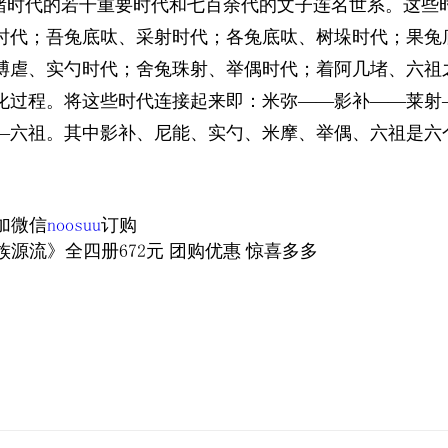
时代的若干重要时代和七百余代的文子连名世系。这些
时代；吾兔底呔、采射时代；各兔底呔、树垛时代；果兔
博虐、实勺时代；舍兔珠射、举偶时代；着阿几堵、六祖
化过程。将这些时代连接起来即：米弥——影补——莱射
—六祖。其中影补、尼能、实勺、米摩、举偶、六祖是六
加微信
noosuu
订购
：印象大方
精神回归的守护者——对话黔西
族源流》全四册672元 团购优惠 惊喜多多
仁县野