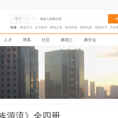
搜
帖子
热搜:
彝族音乐
吉克曲布
彝族支系
奥杰阿格
彝族电影
彝族歌手
民族
人才
博客
社区
彝商汇
彝学会
彝族源流》全四册