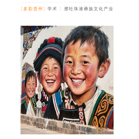
贵州副省长禄智
[多彩贵州]
学术 | 濮吐珠液彝族文化产业
走廊研讨会在