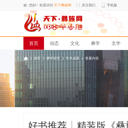
您好！欢迎访问
天下彝族网
关注我们
手机版
首页
动态
文化
彝学
文学
排行榜
›
首页
›
彝学研究
›
学术成果
›
查看内容
天
下
彝
族
网
好书推荐 | 精装版《