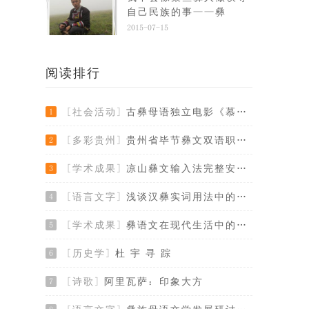
自己民族的事——彝
2015-07-15
阅读排行
[社会活动]
古彝母语独立电影《慕俄格往事》演员征集令
1
[多彩贵州]
贵州省毕节彝文双语职业学校应邀参加多地彝
2
[学术成果]
凉山彝文输入法完整安装版
3
[语言文字]
浅谈汉彝实词用法中的几个问题
4
[学术成果]
彝语文在现代生活中的使用、传承与发展
5
[历史学]
杜 宇 寻 踪
6
[诗歌]
阿里瓦萨：印象大方
7