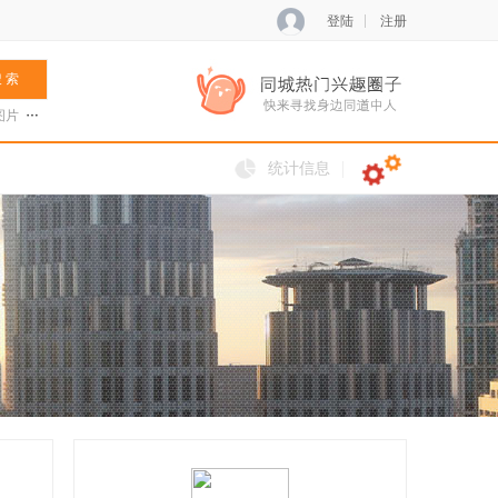
登陆
注册
 索
图片
张菊兰
阿夏新歌
火把节
统计信息