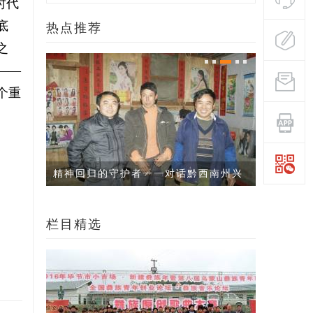
时代
底
热点推荐
之
——
个重
南州兴
邛之卤：彝族始祖希慕遮原住地
阿景曲古
栏目精选