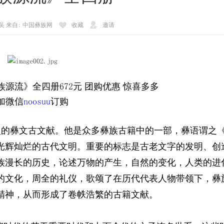
吴 来自: 中国彝族网
收藏
邀请
族源流》全四册672元 团购优惠 惊喜多多
加微信
noosuu
订购
史的彝文古文献。他是众多彝族古籍中的一部，彝语谓之
光辉灿烂的古代文明。重要的标志是古老文字的发明、创
族漫长的历史，论述万物的产生，自然的变化，人类的进
的文化，周全的礼仪，歌颂了在历代代表人物带领下，彝
精神，从而形成了卷帙浩繁的古籍文献。