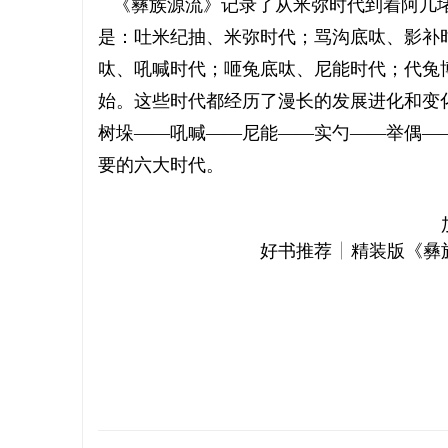
《彝族源流》记录了从米弥时代到着阿几堵
是：吐米纪抽、米弥时代；骂沟底呔、影补
呔、吼喊时代；咂兔底呔、尼能时代；代兔
始。这些时代都经历了漫长的发展进化和变
树垛——吼喊——尼能——实勺——举偶—
要的六大时代。
贵州省毕节彝文双语职业学校应邀参加
阿里瓦萨
好书推荐 | 精装版《彝
多地彝