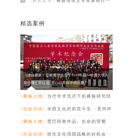
[语言文字]
彝族母语文学发展研讨会纪要
8
精选案例
《凉山彝家》是林耀华先生于1940年获**哈佛大学人
类学博士学位后,于1943年在中国抗建
[彝族人物]
当代学术范式下的彝族研究经
典-纪念林耀华
[社会活动]
水西文化的前世今生--贵州毕
节市人大主任安
[彝族人物]
贾巴阿叁作品：生命的荣耀
[社会活动]
抓住文化强国战略的好机会--