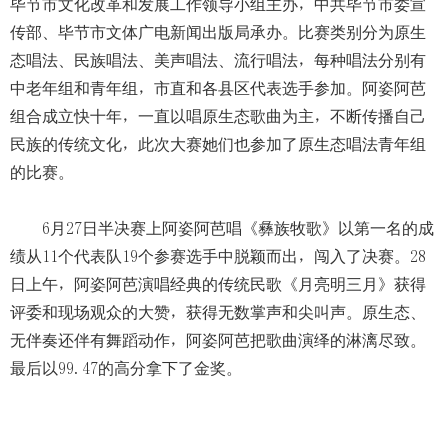
毕节市文化改革和发展工作领导小组主办，中共毕节市委宣
传部、毕节市文体广电新闻出版局承办。比赛类别分为原生
态唱法、民族唱法、美声唱法、流行唱法，每种唱法分别有
中老年组和青年组，市直和各县区代表选手参加。阿姿阿芭
组合成立快十年，一直以唱原生态歌曲为主，不断传播自己
民族的传统文化，此次大赛她们也参加了原生态唱法青年组
的比赛。
6月27日半决赛上阿姿阿芭唱《彝族牧歌》以第一名的成
绩从11个代表队19个参赛选手中脱颖而出，闯入了决赛。28
日上午，阿姿阿芭演唱经典的传统民歌《月亮明三月》获得
评委和现场观众的大赞，获得无数掌声和尖叫声。原生态、
无伴奏还伴有舞蹈动作，阿姿阿芭把歌曲演绎的淋漓尽致。
最后以99.47的高分拿下了金奖。