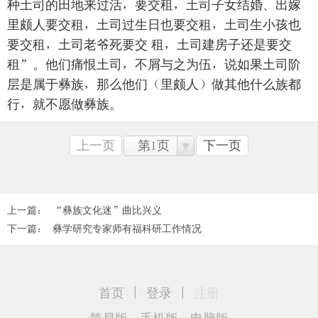
种土司的田地来过活，要交租，土司子女结婚、出嫁
里颇人要交租，土司过生日也要交租，土司生小孩也
要交租，土司老爷死要交 租，土司建房子还是要交
租”。他们痛恨土司，不屑与之为伍，说如果土司阶
层是属于彝族，那么他们（里颇人）做其他什么族都
行，就不愿做彝族。
上一页
第1页
下一页
上一篇：
“彝族文化迷”曲比兴义
下一篇：
彝学研究专家师有福科研工作情况
首页
|
登录
|
注册