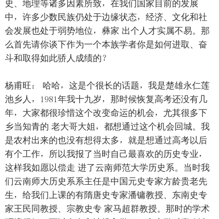
史、地理等诸多因素所致，在我们国家目前的发展
中，许多少数民族仍处于边缘状态，经济、文化和社
会发展也处于弱势地位，彝家 出个人才实属不易。那
么首先请你谈下作为一个本族学者你是如何进取、奋
斗和取得如此骄人成绩的？
杨甫旺： 哈哈，这是个很长的话题，我是楚雄永仁莲
池乡人，1981年我十九岁，那时候恢复高考还没有几
年，大家都很珍惜这个改变命运的机会，尤其很多下
乡当知青的 老大哥大姐，都想通过这个机会回城。我
是农村出来的也没有想得太多，就是想通过高考以后
有个工作，所以我报了当时自己最喜欢的历史专业，
这样我如愿以偿走 进了云南师范大学历史系。当时我
们云南师大历史系系主任是中国元史专家方龄贵老先
生，给我们上课的有隋唐史专家潘镛教授、东南史专
家王民同教授、宗教史专 家马超群教授。那时的学术