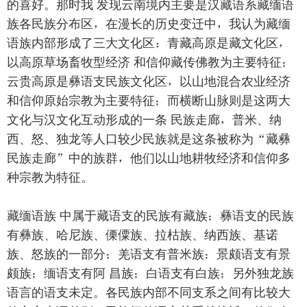
的喜好。那时我 发现云南境内主要是汉藏语系藏缅语
族各民族分布区，在漫长的历史变迁中，我认为藏缅
语族内部形成了三大文化区：青藏高原是藏文化区，
以高原草场畜牧型经济 和信仰藏传佛教为主要特征；
云贵高原是彝语支民族文化区，以山地混合农业经济
和信仰原始宗教为主要特征；而横断山脉则是这两大
文化与汉文化互动形成的一条 民族走廊，普米、纳
西、怒、独龙等人口较少民族就是这条被称为“藏彝
民族走廊”中的族群，他们以山地耕牧经济和信仰多
种宗教为特征。
藏缅语族 中属于藏语支的民族有藏族；彝语支的民族
有彝族、哈尼族、傈僳族、拉枯族、纳西族、基诺
族、怒族的一部分；羌语支有普米族；景颇语支有景
颇族；缅语支有阿 昌族；白语支有白族；另外独龙族
语言的语支未定。各民族内部不同支系之间有比较大