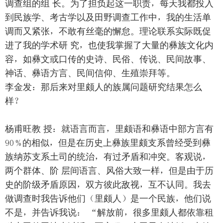
调查组的组 长。为了担负起这一职责，每天我都投入
到民族学、考古学以及田野调查工作中，我的生活单
调而又紧张，不敢有丝毫的懈怠。理论联系实际既促
进了我的学术研 究，也使我掌握了大量的彝族文化内
容，如彝文或口传的史诗、民俗、传说、民间故事、
神话、彝语方言、民间信仰、生殖崇拜等。
李金发：那后来对里颇人的族属问题研究结果怎么
样？
杨甫旺教 授：就语言而言，里颇语和彝语中部方言有
90%的相似，但是在历史上彝族里颇支系曾经受到彝
族纳苏支系土司的统治，有过矛盾和冲突。客观说，
两个群体、阶 层间语言、风俗大致一样，但是由于历
史的阶级矛盾原因，双方彼此敌视，互不认同。我去
做调查时我告诉他们（里颇人）是一个民族，他们说
不是，并告诉我说： “解放前，很多里颇人都依靠租