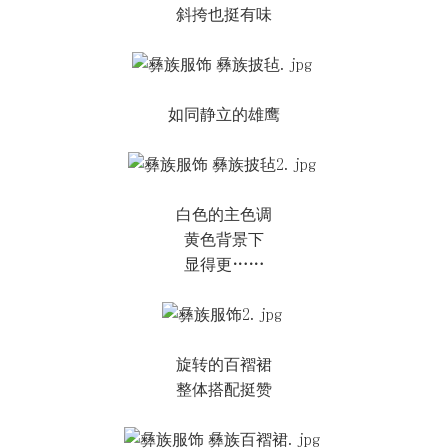
斜挎也挺有味
如同静立的雄鹰
白色的主色调
黄色背景下
显得更……
旋转的百褶裙
整体搭配挺赞