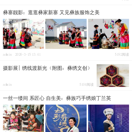
彝寨靓影：逛逛彝家新寨 又见彝族服饰之美
admin
2026-3-15 13:41
5192阅读
摄影展| 绣线渡新光（附图：彝绣文创）
admin
5104阅读
一丝一缕间 系匠心 自生美：彝族巧手绣娘丁兰英