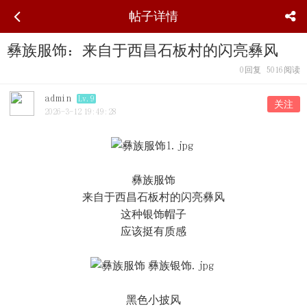
帖子详情
彝族服饰：来自于西昌石板村的闪亮彝风
0
回复
5016
阅读
admin
Lv.9
关注
2026-3-12 19:49:28
彝族服饰
来自于西昌石板村的闪亮彝风
这种银饰帽子
应该挺有质感
黑色小披风