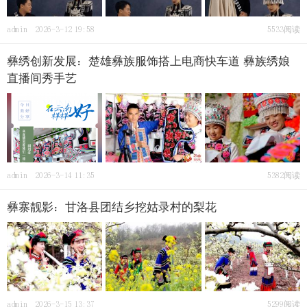
admin
2026-3-12 19:58
5533阅读
彝绣创新发展：楚雄彝族服饰搭上电商快车道 彝族绣娘
直播间秀手艺
admin
2026-3-14 11:35
5382阅读
彝寨靓影：甘洛县团结乡挖姑录村的梨花
admin
2026-3-15 13:37
5299阅读