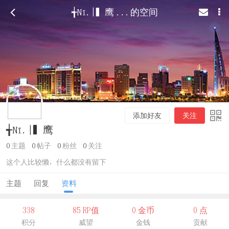
╅Nī.|▍鹰 ...的空间
添加好友
关注
╅Nī.|▍鹰
0
主题
0
帖子
0
粉丝
0
关注
这个人比较懒，什么都没有留下
主题
回复
资料
338
85 RP值
0 金币
0 点
积分
威望
金钱
贡献