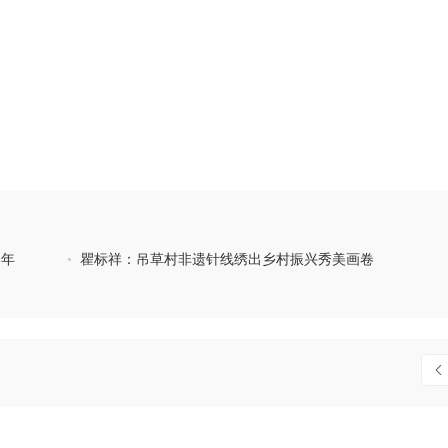
多年
•
瞿标祥：吊草村非遗针线绣出乡村振兴秀美画卷