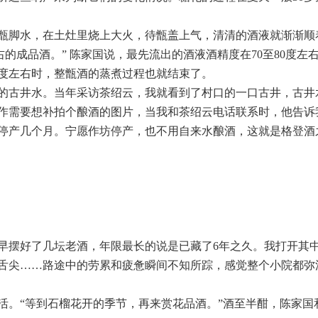
甑脚水，在土灶里烧上大火，待甑盖上气，清清的酒液就渐渐顺
右的成品酒。” 陈家国说，最先流出的酒液酒精度在70至80度左
0度左右时，整甑酒的蒸煮过程也就结束了。
的古井水。当年采访茶绍云，我就看到了村口的一口古井，古井
作需要想补拍个酿酒的图片，当我和茶绍云电话联系时，他告诉
停产几个月。宁愿作坊停产，也不用自来水酿酒，这就是格登酒
早摆好了几坛老酒，年限最长的说是已藏了6年之久。我打开其
舌尖……路途中的劳累和疲惫瞬间不知所踪，感觉整个小院都弥
活。“等到石榴花开的季节，再来赏花品酒。”酒至半酣，陈家国