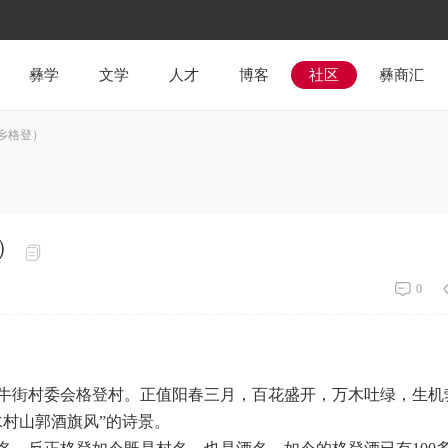
彝学
文学
人才
博客
社区
彝商汇
乡格登）
）
0
牛街村委会格登村。正值阳春三月，百花盛开，万木吐绿，生机
村山郭酒旗风”的诗景。