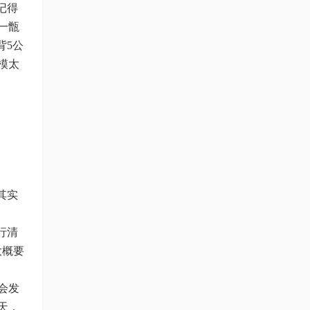
记得
一甑
背5公
模太
其实
行清
大概要
会发
天，