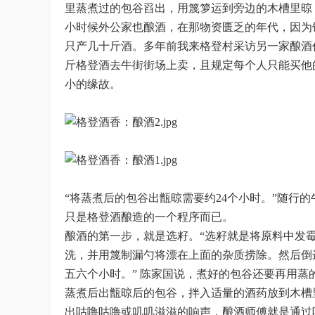
里蒸煮过的包谷舀出，用篾箩运到旁边的木槽里晾
小时候外公家也酿酒，在那物资匮乏的年代，因为
只产几十斤酒。多年前我来格登村采访另一家酿酒
斤格登酒去牛街街场上卖，且规定每个人只能买他
小的缘故。
“将蒸煮后的包谷出甑晾需要约24个小时。”随行
只是格登酒酿造的一个程序而已。
酿酒的第一步，就是选籽。“选籽就是将原料中发
洗，并用篾制漏勺将漂在上面的杂质捞除。然后倒
五六个小时。” 陈家国说，煮好的包谷还要再用蒸
蒸煮后出甑晾后的包谷，拌入适量的酒药放到木槽
出咕噜咕噜或叽叽滋滋的响声，酿酒师傅就是通过