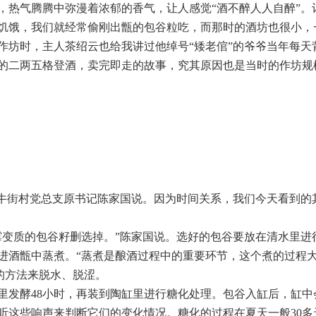
，热气腾腾中弥漫着浓郁的香气，让人感觉“酒不醉人人自醉”。
饥饿，我们就经常偷刚出甑的包谷粒吃，而那时的酒坊也很小，
作坊时，主人茶绍云也给我讲过他绰号“矮老倌”的爷爷当年每天
的二两五格登酒，卖完即走的故事，究其原因也是当时的作坊规
的牛街村党总支原书记陈家国说。因为时间关系，我们今天看到的
霉变质的包谷籽删选掉。”陈家国说。选好的包谷要放在清水里进
进酒甑中蒸煮。“蒸煮是酿酒过程中的重要环节，这个煮的过程
的方法来脱水、脱涩。
里发酵48小时，再装到陶缸里进行糖化处理。包谷入缸后，缸中
听这些响声来判断它们的变化情况。糖化的过程在夏天一般30多