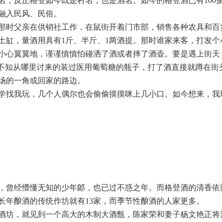
名，反正格登如今既是村名，也是酒名。如今的格登酒已有100
融入民风、民俗。
那时父亲在供销社工作，在鼠街开着门市部，销售各种农具和百
土缸，量酒用具有1斤、半斤、1两酒提。那时谁家来客，打发个
小心翼翼地，谨谨慎慎怕碰洒了酒或者摔了酒壶。要是遇上街天
个不知从哪里讨来的装过医用葡萄糖的瓶子，打了酒直接就蹲在街
场的一角或回家的路边。
学找我玩，几个人偶尔也会偷偷摸摸咪上几小口。如今想来，我
年，曾经懵懂无知的少年郞，也已过不惑之年。而格登酒的清香依
长年酿酒的传统作坊就有13家，而季节性酿酒的人家更多。
酒坊，就见到一个高大的木制大酒甑，陈家荣和妻子杨文艳正将