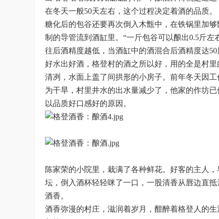
在冬天一般50天左右，这个过程决定着酒的品质。
糖化后的包谷还要再次倒入木甑中，在铁锅里加够
制的导管流到酒缸里。“一斤包谷可以酿出0.5斤左
往后酒精度越低，当酒缸中的酒混合后酒精度达5
好水出好酒，格登村的酒之所以好，用的全是村里
清冽，水面上盖了间拱形的小房子。前年冬天因工
为干旱，村里井水的出水量减少了，他家的作坊已
以品质好口感好的原因。
陈家荣的小院里，栽满了各种鲜花。好客的主人，
坛，倒入酒杯轻轻咪了一口，一股清香从唇边直抵
酒香。
酒香弥漫的村庄，滋润着岁月，酣醉着格登人的生