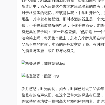
我不知道，到底是村因酒而得名，还是酒因村而得
酿造历史，酒永远是这个古老村庄流淌着的血液，
对于格登酒的记忆，应该是从我上中学时开始的。
用品，其中就有格登酒。那时盛酒的器皿是一个大
孩，小手握着玻璃瓶来打酒，小孩手握酒壶，走路
有赶集的汉子喊：“来一斤格登酒。”然后递上一
油粉摊上喝，每天集市散去，总有几个醉鬼睡在街
父亲不在的时候，卖酒的任务就交给了我。有时同
的酒量与酒瘾，或许都与此有关。
岁月悠悠，时光匆匆。如今，时间已过去了30多
格登村的名声依旧。在这个巴掌大的彝族村庄里，
陈家荣的酒坊被一棵棵高大的核桃树包围着。走进