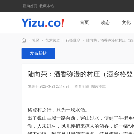
设为首页
收藏本站
首页
动态
文化
»
社区
›
艺术频道
›
行摄彝乡
›
陆向荣：酒香弥漫的村庄（酒
天
发布新帖
下
彝
陆向荣：酒香弥漫的村庄（酒乡格登
族
网
发表于 2026-3-23 22:17:24
|
查看全部
阅读模式
格登村之行，只为一坛水酒。
出了巍山古城一路向西，穿山过水，便到了牛街乡
勃，人未进村，风儿便捎来撩人的酒香，好一幅“水