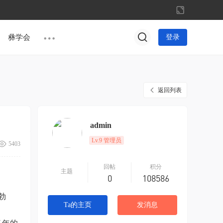
切
换
到
彝学会
登录
宽
版
返回列表
admin
Lv.9 管理员
5403
回帖
积分
主题
0
108586
勃
Ta的主页
发消息