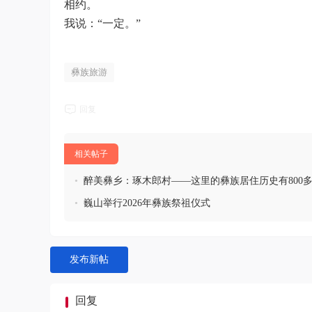
相约。
我说：“一定。”
彝族旅游
回复
相关帖子
•
醉美彝乡：琢木郎村——这里的彝族居住历史有800
•
巍山举行2026年彝族祭祖仪式
发布新帖
回复