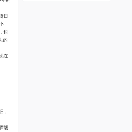
多年的
货日
小
，也
头的
现在
旧，
酒甑