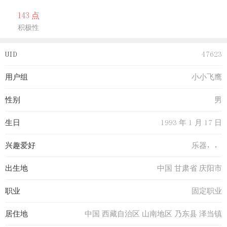
143 点
积极性
UID
47623
用户组
小小飞鹰
性别
男
生日
1993 年 1 月 17 日
兴趣爱好
乐器，，
出生地
中国 甘肃省 庆阳市
职业
固定职业
居住地
中国 西藏自治区 山南地区 乃东县 泽当镇