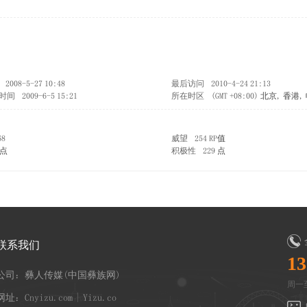
2008-5-27 10:48
最后访问
2010-4-24 21:13
时间
2009-6-5 15:21
所在时区
(GMT +08:00) 北京, 香
68
威望
254 RP值
 点
积极性
229 点
联系我们
13
公司：彝人传媒(中国彝族网)
周一至
网址：Cnyizu.com | Yizu.co