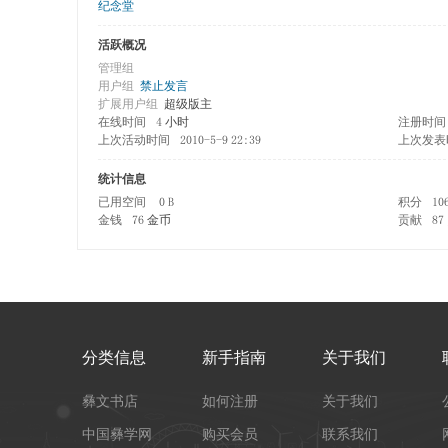
纪念堂
活跃概况
管理组
用户组
禁止发言
扩展用户组
超级版主
在线时间
4 小时
注册时间
上次活动时间
2010-5-9 22:39
上次发表
统计信息
已用空间
0 B
积分
10
金钱
76 金币
贡献
87
分类信息
新手指南
关于我们
彝文书店
如何注册
关于我们
中国彝学网
购买会员
联系我们