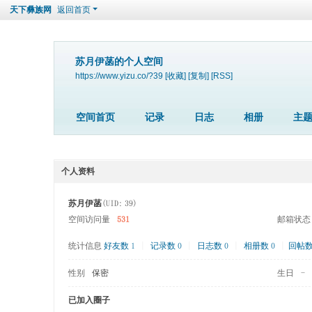
天下彝族网
返回首页
苏月伊菡的个人空间
https://www.yizu.co/?39
[收藏]
[复制]
[RSS]
空间首页
记录
日志
相册
主
个人资料
苏月伊菡
(UID: 39)
空间访问量
531
邮箱状态
统计信息
好友数 1
|
记录数 0
|
日志数 0
|
相册数 0
|
回帖数 
性别
保密
生日
-
已加入圈子