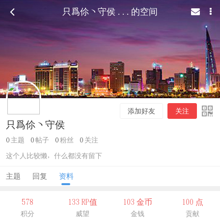
只爲伱ヽ守侯 ...的空间
添加好友
关注
只爲伱ヽ守侯
0
主题
0
帖子
0
粉丝
0
关注
这个人比较懒，什么都没有留下
主题
回复
资料
578
133 RP值
103 金币
100 点
积分
威望
金钱
贡献