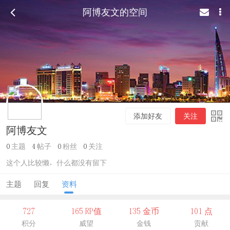
阿博友文的空间
添加好友
关注
阿博友文
0
主题
4
帖子
0
粉丝
0
关注
这个人比较懒，什么都没有留下
主题
回复
资料
727
165 RP值
135 金币
101 点
积分
威望
金钱
贡献